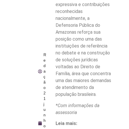
expressiva e contribuições
reconhecidas
nacionalmente, a
Defensoria Pública do
Amazonas reforça sua
posição como uma das
instituições de referência
no debate e na construção
R
de soluções jurídicas
e
d
voltadas ao Direito de
a
Família, área que concentra
ç
uma das maiores demandas
ã
de atendimento da
o
2
população brasileira.
1
j
*Com informações da
u
assessoria
n
h
Leia mais:
o