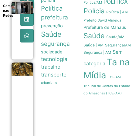
polícia
POLÍTICA
Politica/AM
Compartilhe
Greve da
Política
Polícia
nas
CPTM
Política | AM
Redes
prefeitura
altera
Prefeito David Almeida
rotina de
prevenção
passageiros
Prefeitura de Manaus
e causa
Saúde
Saúde
caos no
Saúde/AM
trânsito de
segurança
Saúde | AM
Segurança/AM
São Paulo
05/08
Sem
sociedade
Segurança | AM
tecnologia
Ta na
categoria
trabalho
Manas
Mídia
e o
transporte
TCE-AM
Agente
Secreto
urbanismo
Tribunal de Contas do Estado
dividem
o topo
do Amazonas (TCE-AM)
do
Grande
Otelo
2026
em
empate
inédito
05/08