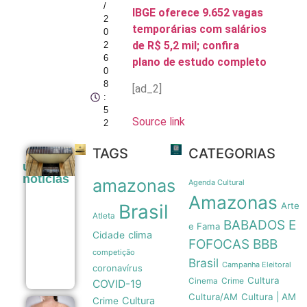
/
IBGE oferece 9.652 vagas
2
temporárias com salários
0
de R$ 5,2 mil; confira
2
6
plano de estudo completo
0
8
[ad_2]
:
5
Source link
2
TAGS
CATEGORIAS
Copom
últimas
reduz
noticias
amazonas
taxa
Agenda Cultural
Selic
Amazonas
para
Brasil
Arte
14% ao
Atleta
BABADOS E
ano em
e Fama
clima
Cidade
novo
FOFOCAS
BBB
ajuste
competição
gradual
Brasil
Campanha Eleitoral
coronavírus
05/08
Cultura
Crime
Cinema
COVID-19
Cultura/AM
Cultura | AM
Cultura
Crime