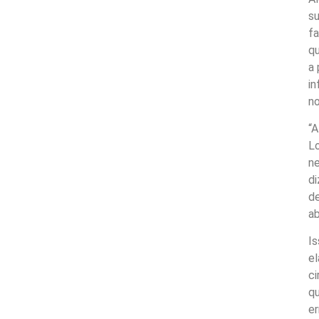
su
fa
qu
a
in
no
“A
L
ne
di
de
ab
Is
el
ci
qu
er