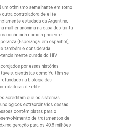
á um otimismo semelhante em torno
 outra controladora de elite
mplamente estudada da Argentina,
a mulher anônima na casa dos trinta
nos conhecida como a paciente
peranza (Esperança, em espanhol),
ue também é considerada
tencialmente curada do HIV.
corajados por essas histórias
táveis, cientistas como Yu têm se
rofundado na biologia das
ntroladoras de elite.
es acreditam que os sistemas
unológicos extraordinários dessas
ssoas contêm pistas para o
esenvolvimento de tratamentos de
óxima geração para os 40,8 milhões