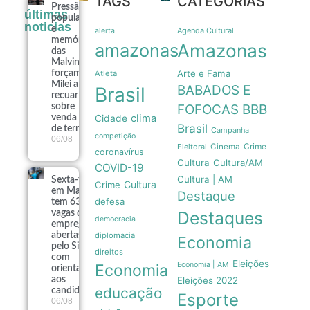
TAGS
CATEGORIAS
Pressão
últimas
popular
noticias
e
Agenda Cultural
alerta
memória
amazonas
Amazonas
das
Malvinas
Arte e Fama
forçam
Atleta
Milei a
BABADOS E
Brasil
recuar
sobre
FOFOCAS
BBB
clima
venda
Cidade
Brasil
de terras
Campanha
competição
06/08
Crime
Eleitoral
Cinema
coronavírus
Cultura
Cultura/AM
COVID-19
Cultura | AM
Sexta-feira
Cultura
Crime
em Manaus
Destaque
defesa
tem 639
Destaques
vagas de
democracia
emprego
abertas
diplomacia
Economia
pelo Sine
direitos
com
Eleições
Economia | AM
Economia
orientações
aos
Eleições 2022
educação
candidatos
Esporte
06/08