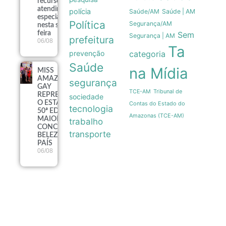
recursos de
atendimento
polícia
Saúde/AM
Saúde | AM
especializado
Política
Segurança/AM
nesta sexta-
feira
Sem
Segurança | AM
prefeitura
06/08
Ta
prevenção
categoria
Saúde
na Mídia
MISS
AMAZONAS
segurança
GAY
Tribunal de
TCE-AM
REPRESENTARÁ
sociedade
O ESTADO NA
Contas do Estado do
tecnologia
50ª EDIÇÃO DO
Amazonas (TCE-AM)
MAIOR
trabalho
CONCURSO DE
transporte
BELEZA GAY DO
PAÍS
06/08