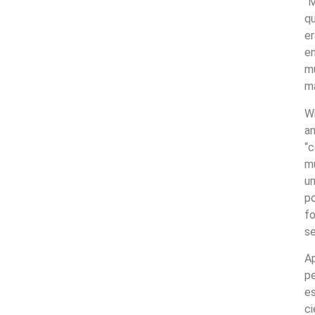
“
qu
er
en
mu
ma
Wi
an
“c
m
um
po
fo
se
A
p
es
ci