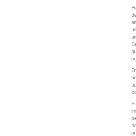
H
de
a
um
a
Es
q
po
En
no
ap
co
El
im
pe
d
pr