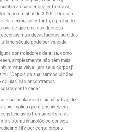
cumbiu ao câncer que enfrentava,
lecendo em abril de 2026. O legado
e ela deixou, no entanto, é profundo:
 prova de que uma das doenças
fecciosas mais devastadoras surgidas
 último século pode ser vencida.
lguns controladores de elite, como
oreen, simplesmente não têm mais
nhum vírus viável [em seus corpos]”,
z Yu. “Depois de analisarmos bilhões
 células, não encontramos
solutamente nada.”
so é particularmente significativo, diz
a, pois implica que é possível, em
rcunstâncias extremamente raras,
e o sistema imunológico consiga
radicar o HIV por conta própria.