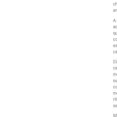
ch
em
A 
ao
qu
c
es
cé
El
ci
me
su
co
me
HI
se
M