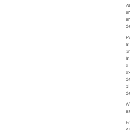
va
em
e
de
Po
In
pr
In
e 
ex
de
pl
de
Wi
es
Es
Al