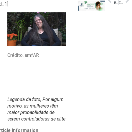
Exame toxicológico passa a ser obrigatório para primeira CNH de moto e carro no Amazonas – Amazonas
Zema cita Taylor Swift em vídeo contra Lula e Wagner
d_1]
Crédito,
amfAR
Legenda da foto,
Por algum
motivo, as mulheres têm
maior probabilidade de
serem controladoras de elite
rticle Information