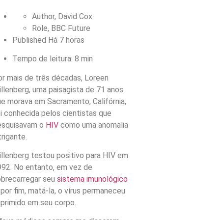
Author,
David Cox
Role,
BBC Future
Published
Há 7 horas
Tempo de leitura: 8 min
r mais de três décadas, Loreen
llenberg, uma paisagista de 71 anos
e morava em Sacramento, Califórnia,
i conhecida pelos cientistas que
esquisavam o
HIV
como uma anomalia
trigante.
llenberg testou positivo para HIV em
92. No entanto, em vez de
obrecarregar seu
sistema imunológico
 por fim, matá-la, o vírus permaneceu
primido em seu corpo.