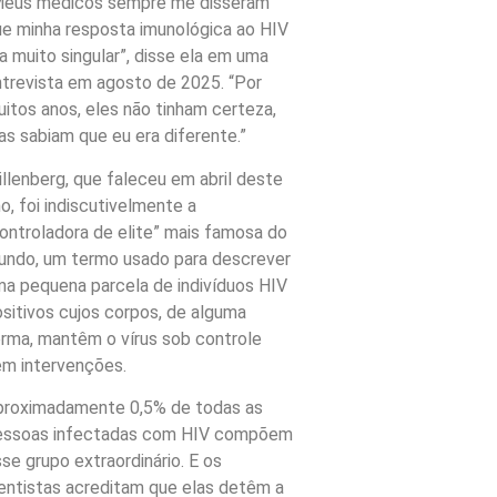
Meus médicos sempre me disseram
e minha resposta imunológica ao HIV
a muito singular”, disse ela em uma
trevista em agosto de 2025. “Por
itos anos, eles não tinham certeza,
s sabiam que eu era diferente.”
llenberg, que faleceu em abril deste
o, foi indiscutivelmente a
ontroladora de elite” mais famosa do
undo, um termo usado para descrever
a pequena parcela de indivíduos HIV
sitivos cujos corpos, de alguma
rma, mantêm o vírus sob controle
m intervenções.
proximadamente 0,5% de todas as
essoas infectadas com HIV compõem
se grupo extraordinário. E os
entistas acreditam que elas detêm a