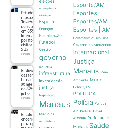
eleições
Esporte/AM
emergência
Esportes
Estudo
energia
mostra que
Esportes/AM
Esporte
Trikafta
derrubou
Esportes | AM
finanças
em 85% as
Fiscalização
internações
Governador Wilson Lima
por fibrose
Futebol
Governo do Amazonas
cística no
Gestão
SUS
Internacional
06/08
governo
Justiça
indústria
Manaus
Endividamento
infraestrutura
Meio
das famílias
Mundo
brasileiras
Ambiente
investigação
atinge recorde
justiça
Politica/AM
de 82% em
POLÍTICA
julho
legislação
06/08
Polícia
Manaus
Política |
AM
Prefeito David
Medicina
Enade 2026
Prefeitura de
Almeida
encerra
mobilidade
Saúde
prazo para
Manaus
pesquisa