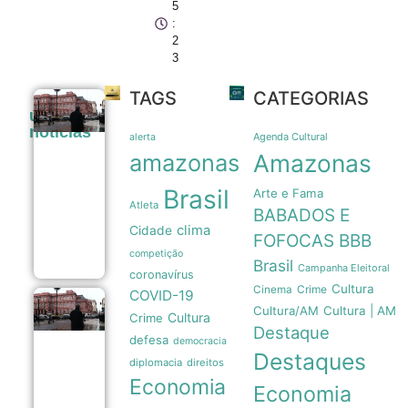
5
:
2
3
TAGS
CATEGORIAS
Pressão
últimas
popular e
noticias
memória
Agenda Cultural
alerta
nacional
amazonas
Amazonas
forçam
recuo de
Brasil
Arte e Fama
Milei sobre
Atleta
venda de
BABADOS E
terras a
clima
Cidade
estrangeiros
FOFOCAS
BBB
06/08
competição
Brasil
Campanha Eleitoral
coronavírus
Cultura
Crime
Cinema
COVID-19
Pressão
Cultura/AM
Cultura | AM
Cultura
Crime
popular
Destaque
e
defesa
democracia
memória
Destaques
das
diplomacia
direitos
Malvinas
Economia
Economia
forçam
Milei a