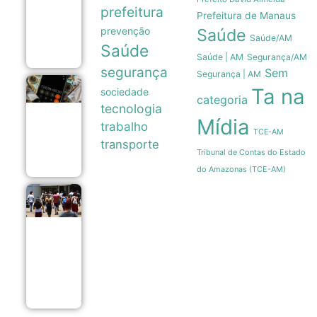
internações
prefeitura
por fibrose
Prefeitura de Manaus
cística no
prevenção
Saúde
SUS
Saúde/AM
06/08
Saúde
Saúde | AM
Segurança/AM
segurança
Sem
Segurança | AM
Endividamento
Ta na
sociedade
categoria
das famílias
tecnologia
brasileiras
Mídia
atinge recorde
trabalho
TCE-AM
de 82% em
transporte
julho
Tribunal de Contas do Estado
06/08
do Amazonas (TCE-AM)
Enade 2026
encerra
prazo para
recursos de
atendimento
especializado
nesta sexta-
feira
06/08