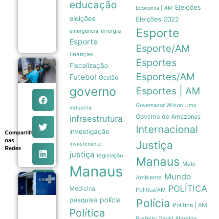
educação
recuar
Eleições
Economia | AM
sobre
eleições
Eleições 2022
venda
Esporte
de terras
energia
emergência
06/08
Esporte
Esporte/AM
finanças
Esportes
Fiscalização
Sexta-feira
em Manaus
Esportes/AM
Futebol
Gestão
tem 639
governo
Esportes | AM
vagas de
emprego
abertas
Governador Wilson Lima
indústria
pelo Sine
Governo do Amazonas
infraestrutura
com
Internacional
orientações
investigação
Compartilhe
aos
nas
Justiça
investimento
candidatos
Redes
06/08
justiça
legislação
Manaus
Meio
Manaus
Mundo
Ambiente
Estudo
POLÍTICA
Medicina
mostra que
Politica/AM
Trikafta
polícia
pesquisa
Polícia
derrubou
Política | AM
Política
em 85% as
Prefeito David Almeida