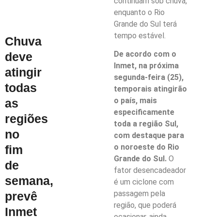
continuam sob chuva,
enquanto o Rio
Grande do Sul terá
tempo estável.
Chuva
De acordo com o
deve
Inmet, na próxima
atingir
segunda-feira (25),
todas
temporais atingirão
o país, mais
as
especificamente
regiões
toda a região Sul,
no
com destaque para
o noroeste do Rio
fim
Grande do Sul.
O
de
fator desencadeador
semana,
é um ciclone com
passagem pela
prevê
região, que poderá
Inmet
ocasionar, ainda,