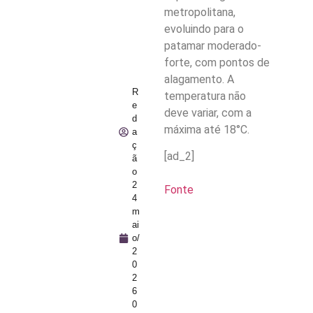
metropolitana,
evoluindo para o
patamar moderado-
forte, com pontos de
alagamento. A
R
temperatura não
e
deve variar, com a
d
máxima até 18°C.
a
ç
[ad_2]
ã
o
2
Fonte
4
m
ai
o/
2
0
2
6
0