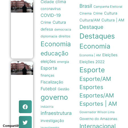
clima
Cidade
Pressão
Brasil
Campanha Eleitoral
coronavírus
popular e
Cultura
Crime
memória
Cinema
COVID-19
nacional
Cultura/AM
Cultura | AM
Cultura
Crime
forçam
Destaque
recuo de
defesa
democracia
Milei sobre
Destaques
venda de
diplomacia
direitos
terras a
Economia
Economia
estrangeiros
06/08
educação
Eleições
Economia | AM
eleições
Eleições 2022
energia
Pressão
Esporte
Esporte
popular
finanças
e
Esporte/AM
memória
Fiscalização
das
Esportes
Futebol
Gestão
Malvinas
forçam
Esportes/AM
governo
Milei a
Esportes | AM
recuar
indústria
sobre
infraestrutura
venda
Governador Wilson Lima
de terras
Governo do Amazonas
investigação
06/08
Internacional
Compartilhe
investimento