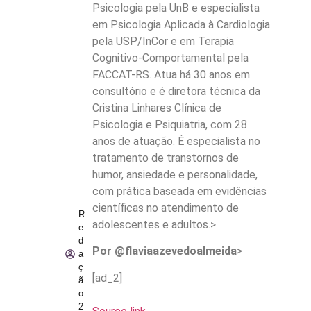
Psicologia pela UnB e especialista
em Psicologia Aplicada à Cardiologia
pela USP/InCor e em Terapia
Cognitivo-Comportamental pela
FACCAT-RS. Atua há 30 anos em
consultório e é diretora técnica da
Cristina Linhares Clínica de
Psicologia e Psiquiatria, com 28
anos de atuação. É especialista no
tratamento de transtornos de
humor, ansiedade e personalidade,
com prática baseada em evidências
científicas no atendimento de
R
adolescentes e adultos.>
e
d
Por @flaviaazevedoalmeida
>
a
ç
[ad_2]
ã
o
2