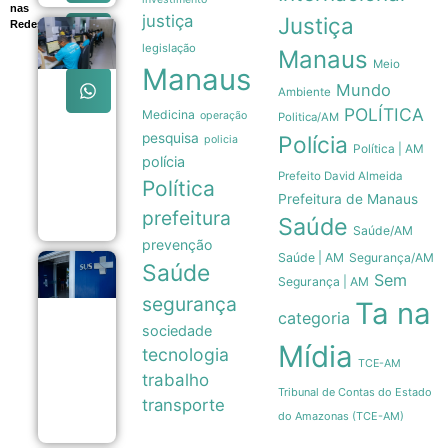
nas
justiça
Justiça
Redes
Sexta-feira
legislação
em Manaus
Manaus
Meio
tem 639
Manaus
vagas de
Mundo
Ambiente
emprego
POLÍTICA
Medicina
abertas
operação
Politica/AM
pelo Sine
pesquisa
Polícia
policia
com
Política | AM
polícia
orientações
Prefeito David Almeida
aos
Política
candidatos
Prefeitura de Manaus
06/08
prefeitura
Saúde
Saúde/AM
prevenção
Saúde | AM
Segurança/AM
Saúde
Estudo
Sem
Segurança | AM
mostra que
segurança
Trikafta
Ta na
categoria
derrubou
sociedade
em 85% as
Mídia
internações
tecnologia
TCE-AM
por fibrose
trabalho
cística no
Tribunal de Contas do Estado
SUS
transporte
06/08
do Amazonas (TCE-AM)