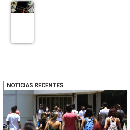
Endividamento
das famílias
brasileiras
atinge recorde
de 82% em
julho
06/08
NOTICIAS RECENTES