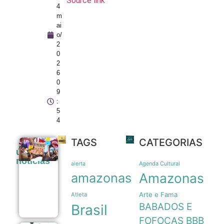
Source link
4
m
ai
o/
2
0
2
6
0
9
:
5
4
TAGS
CATEGORIAS
Sobrecarga
últimas
doméstica e
noticias
dependência
Agenda Cultural
alerta
mantêm
amazonas
Amazonas
mulheres em
ciclos de
Arte e Fama
violência
Atleta
07/08
BABADOS E
Brasil
FOFOCAS
BBB