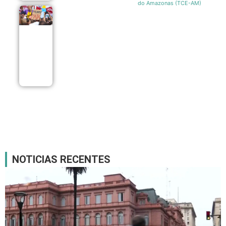
do Amazonas (TCE-AM)
Sobrecarga
doméstica e
dependência
mantêm
mulheres em
ciclos de
violência
07/08
NOTICIAS RECENTES