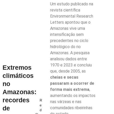
Um estudo publicado na
revista científica
Environmental Research
Letters apontou que o
Amazonas vive uma
intensificação sem
precedentes no ciclo
hidrológico do rio
Amazonas. A pesquisa
analisou dados entre
1970 e 2023 e concluiu
Extremos
que, desde 2005, as
climáticos
cheias e secas
no
passaram a ocorrer de
forma mais extrema
,
Amazonas:
aumentando os
impactos
recordes
R
nas várzeas e nas
e
de
comunidades ribeirinhas
d
do estado
.