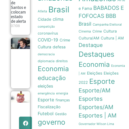
de
Brasil
BABADOS E
Santos e
e Fama
Atleta
colocam
FOFOCAS
BBB
estado
clima
Cidade
de alerta
Brasil
Campanha Eleitoral
07/08
competição
Cultura
Crime
Cinema
coronavírus
Cultura/AM
Cultura | AM
COVID-19
Crime
Governo
Destaque
Cultura
defesa
Milei recua
Destaques
e retira
democracia
venda de
diplomacia
direitos
terras
Economia
queimadas
Economia
Economia
de projeto
Eleições
Eleições
| AM
no Senado
educação
Esporte
07/08
2022
eleições
Esporte/AM
energia
emergência
Poupança
Esportes
Esporte
finanças
registra
saída
Esportes/AM
Fiscalização
líquida de
Futebol
Gestão
Esportes | AM
R$ 7,15
bilhões
governo
em julho
Governador Wilson Lima
07/08