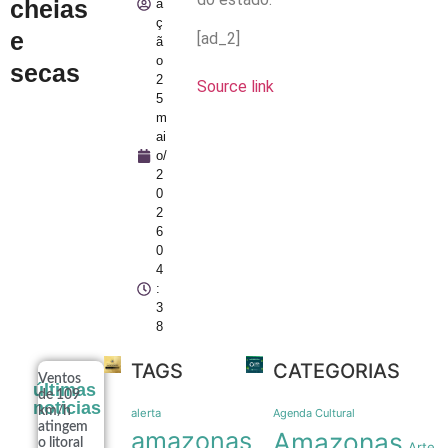
cheias
a
ç
e
[ad_2]
ã
o
secas
2
Source link
5
m
ai
o/
2
0
2
6
0
4
:
3
8
TAGS
CATEGORIAS
Ventos
últimas
de 109
noticias
km/h
alerta
Agenda Cultural
atingem
amazonas
Amazonas
o litoral
Arte