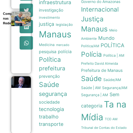
infraestrutura
Governo do Amazonas
Internacional
investigação
Compartilhe
Cesta
Justiça
investimento
nas
básica
justiça
Redes
legislação
em
Manaus
Meio
Manaus
Manaus
registra
Mundo
Ambiente
queda
POLÍTICA
Medicina
mercado
de
Politica/AM
5,18%
pesquisa
polícia
Polícia
em
Política | AM
Política
agosto
Prefeito David Almeida
07/08
prefeitura
Prefeitura de Manaus
prevenção
Saúde
Saúde/AM
Defesa de
Saúde
Jaques
Saúde | AM
Segurança/AM
Wagner
segurança
Sem
Segurança | AM
adia
depoimento
Ta na
sociedade
categoria
à Polícia
tecnologia
Federal por
Mídia
falhas
trabalho
TCE-AM
técnicas
transporte
07/08
Tribunal de Contas do Estado