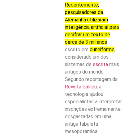
Recentemente,
pesquisadores da
Alemanha utilizaram
inteligência artificial para
decifrar um texto de
cerca de 3 mil anos
escrito em
cuneiforme
,
considerado um dos
sistemas de
escrita
mais
antigos do mundo.
Segundo reportagem da
Revista Galileu
, a
tecnologia ajudou
especialistas a interpretar
inscrições extremamente
desgastadas em uma
antiga tabuleta
mesopotâmica.