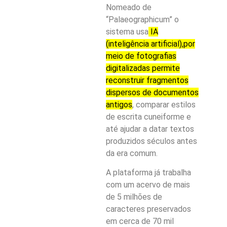
Nomeado de
“Palaeographicum” o
sistema usa
IA
(inteligência artificial),por
meio de fotografias
digitalizadas permite
reconstruir fragmentos
dispersos de documentos
antigos
, comparar estilos
de escrita cuneiforme e
até ajudar a datar textos
produzidos séculos antes
da era comum.
A plataforma já trabalha
com um acervo de mais
de 5 milhões de
caracteres preservados
em cerca de 70 mil