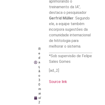
aprimorando o
treinamento da IA”,
destaca o pesquisador
Gerfrid Müller
. Segundo
ele, a equipe também
incorpora sugestões da
comunidade internacional
de hititologia para
melhorar o sistema.
R
e
*Sob supervisão de Felipe
d
Sales Gomes
a
ç
[ad_2]
ã
o
3
Source link
0
m
ai
o/
2