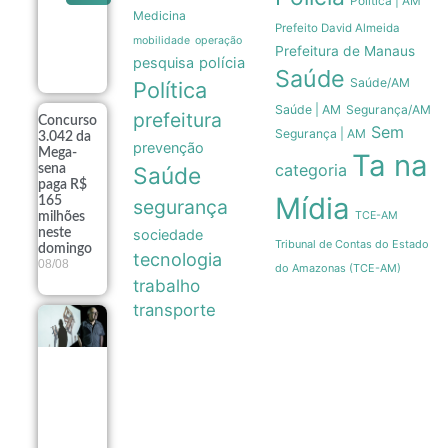
Política | AM
Amazônia
Medicina
Prefeito David Almeida
ao governo
mobilidade
operação
Trump
Prefeitura de Manaus
pesquisa
polícia
08/08
Saúde
Saúde/AM
Política
Saúde | AM
Segurança/AM
prefeitura
Concurso
Sem
Segurança | AM
3.042 da
prevenção
Mega-
Ta na
categoria
sena
Saúde
paga R$
Mídia
165
segurança
TCE-AM
milhões
neste
sociedade
Tribunal de Contas do Estado
domingo
tecnologia
08/08
do Amazonas (TCE-AM)
trabalho
transporte
Exposição
fotográfica
no Rio
revela a
estética e a
resistência
dos
ambulantes