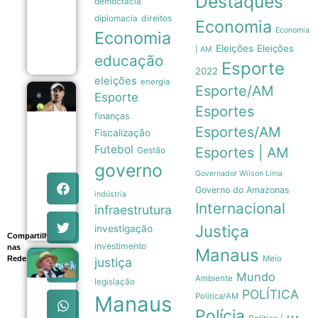
Destaques
democracia
a
direitos
diplomacia
intensidade
Economia
de
Economia
Economia
furacões
Eleições
Eleições
| AM
08/08
educação
Esporte
2022
eleições
energia
Esporte/AM
Beatriz
Esporte
Haddad
Esportes
finanças
Maia
anuncia
Esportes/AM
Fiscalização
pausa
Futebol
Esportes | AM
Gestão
na
carreira
governo
e
Governador Wilson Lima
afasta-
Governo do Amazonas
indústria
se das
Internacional
infraestrutura
quadras
08/08
Justiça
investigação
Compartilhe
investimento
nas
Manaus
Meio
Redes
justiça
Lula
pretende
Mundo
Ambiente
legislação
apresentar
POLÍTICA
dados de
Politica/AM
Manaus
preservação
Polícia
da