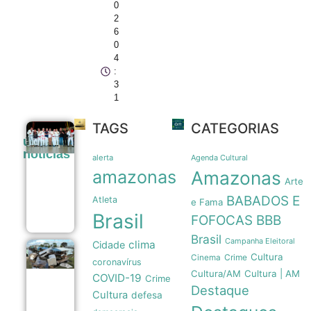
0
2
6
0
4
:
3
1
TAGS
CATEGORIAS
Prefeitura
últimas
de Manaus
noticias
amplia apoio
alerta
Agenda Cultural
a atletas de
amazonas
Amazonas
jiu-jítsu para
Arte
150
BABADOS E
Atleta
beneficiados
e Fama
09/08
Brasil
FOFOCAS
BBB
Brasil
Campanha Eleitoral
clima
Cidade
Tubarões
Cultura
Crime
Cinema
coronavírus
são usados
Cultura/AM
Cultura | AM
como
COVID-19
Crime
sensores
Destaque
Cultura
defesa
móveis
para prever