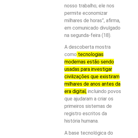
nosso trabalho; ele nos
permite economizar
milhares de horas”, afirma,
em comunicado divulgado
na segunda-feira (18).
A descoberta mostra
como
tecnologias
modernas estão sendo
usadas para investigar
civilizações que existiram
milhares de anos antes da
era digital,
incluindo povos
que ajudaram a criar os
primeiros sistemas de
registro escritos da
história humana.
A base tecnológica do