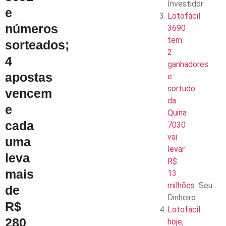
Investidor
e
Lotofácil
números
3690
tem
sorteados;
2
4
ganhadores
apostas
e
sortudo
vencem
da
e
Quina
cada
7030
vai
uma
levar
leva
R$
mais
13
milhões
Seu
de
Dinheiro
R$
Lotofácil
280
hoje,