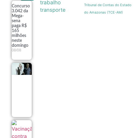
trabalho
Tribunal de Contas do Estado
Concurso
transporte
3.042 da
do Amazonas (TCE-AM)
Mega-
sena
paga R$
165
milhões
neste
domingo
08/08
Exposição
fotográfica
no Rio
revela a
estética e a
resistência
dos
ambulantes
08/08
Vacinação
contra
sarampo