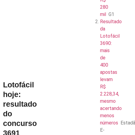
280
mil
G1
Resultado
da
Lotofácil
3690:
mais
de
400
apostas
levam
Lotofácil
R$
hoje:
2.228,34,
mesmo
resultado
acertando
do
menos
concurso
números
Estad
E-
3691