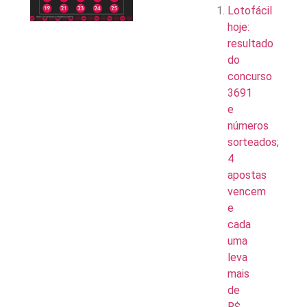
Lotofácil
hoje:
resultado
do
concurso
3691
e
números
sorteados;
4
apostas
vencem
e
cada
uma
leva
mais
de
R$