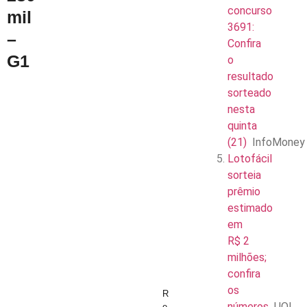
concurso
mil
3691:
–
Confira
G1
o
resultado
sorteado
nesta
quinta
(21)
InfoMoney
Lotofácil
sorteia
prêmio
estimado
em
R$ 2
milhões;
confira
os
R
números
UOL
e