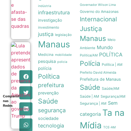
08/08
Governador Wilson Lima
indústria
infraestrutura
Governo do Amazonas
Internacional
investigação
Justiça
investimento
justiça
legislação
Manaus
Meio
Manaus
Mundo
Lula
Ambiente
pretende
POLÍTICA
Medicina
mobilidade
Politica/AM
apresentar
pesquisa
Polícia
dados de
policia
Política | AM
preservação
polícia
da
Prefeito David Almeida
Política
Amazônia
Prefeitura de Manaus
ao governo
prefeitura
Trump
Saúde
Saúde/AM
08/08
prevenção
Saúde | AM
Segurança/AM
Compartilhe
Saúde
nas
Sem
Segurança | AM
Redes
segurança
Ta na
categoria
sociedade
Mídia
tecnologia
TCE-AM