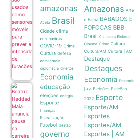
sensores
amazonas
Amazonas
móveis
Arte
para prever
Brasil
BABADOS E
a
e Fama
Atleta
intensidade
FOFOCAS
BBB
de
clima
Cidade
furacões
Brasil
Campanha Eleitoral
08/08
coronavírus
Cultura
Crime
Cinema
COVID-19
Crime
Cultura/AM
Cultura | AM
Cultura
defesa
Destaque
democracia
Destaques
direitos
diplomacia
Economia
Economia
Economia
educação
Eleições
Eleições
Beatriz
| AM
Haddad
eleições
Esporte
energia
2022
Maia
Esporte
anuncia
Esporte/AM
pausa
finanças
na
Esportes
Fiscalização
carreira
e
Esportes/AM
Futebol
Gestão
afasta-
governo
Esportes | AM
se das
quadras