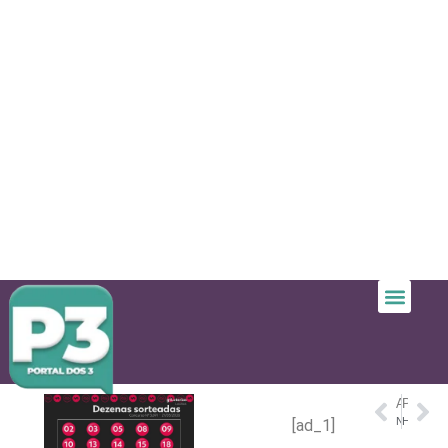
ANTERIOR
PRÓXIMO
Número de casos de gonorreia e sífilis batem recorde na Europa
Homem Indígena engravida a própria filha e repete crime com a ‘filha-neta’ de 12 anos em Tapauá, no Amazonas
[ad_1]