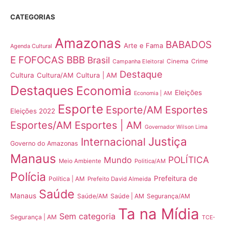
CATEGORIAS
Amazonas
BABADOS
Arte e Fama
Agenda Cultural
E FOFOCAS
BBB
Brasil
Crime
Campanha Eleitoral
Cinema
Destaque
Cultura
Cultura/AM
Cultura | AM
Destaques
Economia
Eleições
Economia | AM
Esporte
Esporte/AM
Esportes
Eleições 2022
Esportes/AM
Esportes | AM
Governador Wilson Lima
Justiça
Internacional
Governo do Amazonas
Manaus
POLÍTICA
Mundo
Meio Ambiente
Politica/AM
Polícia
Prefeitura de
Política | AM
Prefeito David Almeida
Saúde
Manaus
Saúde/AM
Saúde | AM
Segurança/AM
Ta na Mídia
Sem categoria
Segurança | AM
TCE-