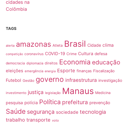
TAGS
Brasil
amazonas
clima
Cidade
Atleta
alerta
COVID-19
Cultura
defesa
coronavírus
Crime
competição
Economia
educação
democracia
direitos
diplomacia
Esporte
eleições
finanças
Fiscalização
emergência
energia
governo
infraestrutura
Futebol
investigação
Gestão
Manaus
justiça
Medicina
investimento
legislação
Política
prefeitura
pesquisa
polícia
prevenção
Saúde
segurança
tecnologia
sociedade
trabalho
transporte
voto