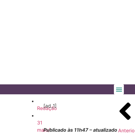
[ad_1]
Redação
31
maio/
Publicado às 11h47 – atualizado
Anterio