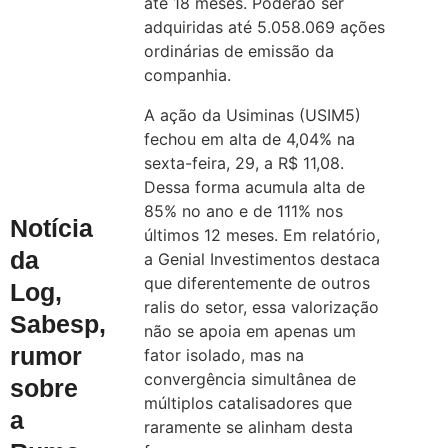
até 18 meses. Poderão ser
adquiridas até 5.058.069 ações
ordinárias de emissão da
companhia.
A ação da Usiminas (USIM5)
fechou em alta de 4,04% na
sexta-feira, 29, a R$ 11,08.
Dessa forma acumula alta de
85% no ano e de 111% nos
Notícia
últimos 12 meses. Em relatório,
da
a Genial Investimentos destaca
que diferentemente de outros
Log,
ralis do setor, essa valorização
Sabesp,
não se apoia em apenas um
rumor
fator isolado, mas na
convergência simultânea de
sobre
múltiplos catalisadores que
a
raramente se alinham desta