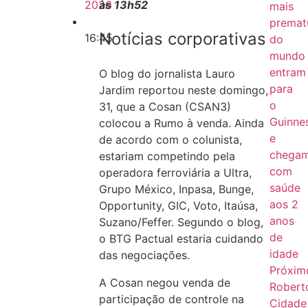
2026
às 13h52
mais
premat
Notícias corporativas
16:45
do
mundo
entram
O blog do jornalista Lauro
para
Jardim reportou neste domingo,
o
31, que a Cosan (CSAN3)
Guinne
colocou a Rumo à venda. Ainda
e
de acordo com o colunista,
chega
estariam competindo pela
com
operadora ferroviária a Ultra,
saúde
Grupo México, Inpasa, Bunge,
aos 2
Opportunity, GIC, Voto, Itaúsa,
anos
Suzano/Feffer. Segundo o blog,
de
o BTG Pactual estaria cuidando
idade
das negociações.
Próxim
A Cosan negou venda de
Robert
participação de controle na
Cidade