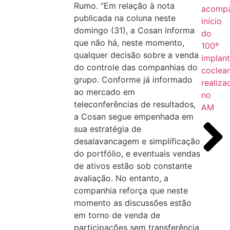
Rumo. “
Em relação à nota
acomp
publicada na coluna neste
início
domingo (31), a Cosan informa
do
que não há, neste momento,
100º
qualquer decisão sobre a venda
implan
do controle das companhias do
coclea
grupo.
Conforme já informado
realiza
ao mercado em
no
teleconferências de resultados,
AM
a Cosan segue empenhada em
sua estratégia de
desalavancagem e simplificação
do portfólio, e eventuais vendas
de ativos estão sob constante
avaliação. No entanto, a
companhia reforça que neste
momento as discussões estão
em torno de venda de
participações sem transferência