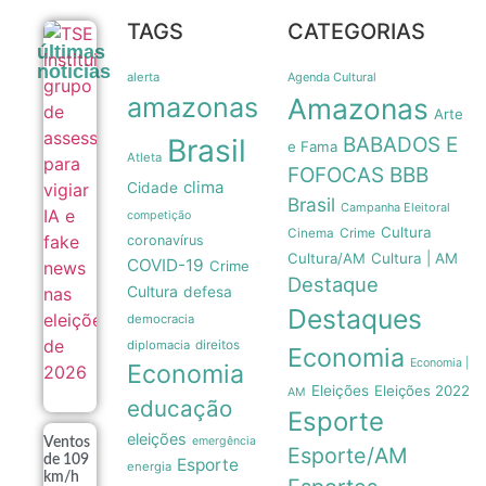
TAGS
CATEGORIAS
TSE institui
últimas
grupo de
noticias
assessoramento
alerta
Agenda Cultural
para vigiar IA e
amazonas
Amazonas
fake news nas
Arte
eleições de
Brasil
BABADOS E
2026
e Fama
Atleta
07/08
FOFOCAS
BBB
clima
Cidade
Brasil
Campanha Eleitoral
competição
Cultura
Crime
Cinema
coronavírus
Cultura/AM
Cultura | AM
COVID-19
Crime
Destaque
Cultura
defesa
Destaques
democracia
diplomacia
direitos
Economia
Economia |
Economia
Eleições
Eleições 2022
AM
educação
Esporte
eleições
emergência
Ventos
Esporte/AM
de 109
Esporte
energia
km/h