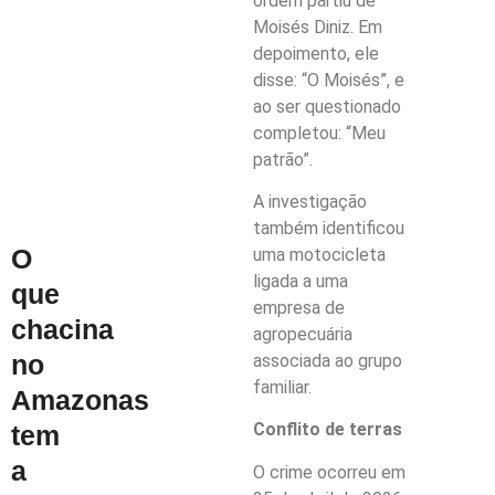
ordem partiu de
Moisés Diniz. Em
depoimento, ele
disse: “O Moisés”, e
ao ser questionado
completou: “Meu
patrão”.
A investigação
também identificou
O
uma motocicleta
ligada a uma
que
empresa de
chacina
agropecuária
no
associada ao grupo
familiar.
Amazonas
Conflito de terras
tem
a
O crime ocorreu em