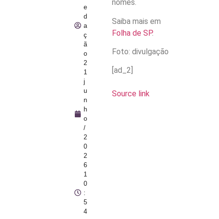
nomes.
e
d
Saiba mais em
a
Folha de SP
.
ç
ã
Foto: divulgação
o
2
[ad_2]
1
j
u
Source link
n
h
o
/
2
0
2
6
1
0
:
5
4