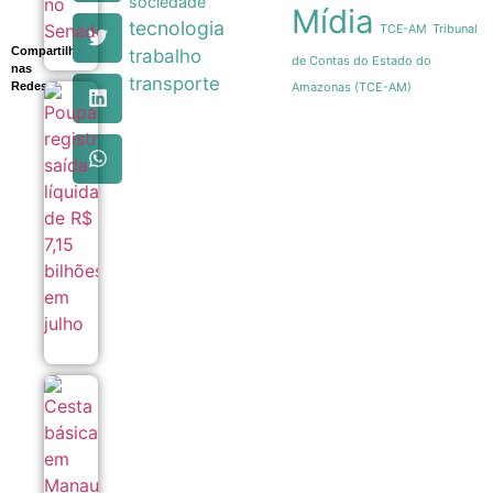
sociedade
Mídia
tecnologia
Tribunal
TCE-AM
Compartilhe
trabalho
de Contas do Estado do
nas
transporte
Redes
Amazonas (TCE-AM)
Poupança
registra
saída
líquida de
R$ 7,15
bilhões
em julho
07/08
Cesta
básica
em
Manaus
registra
queda