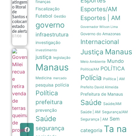
Esportes
finanças
atingem
o litoral
Esportes/AM
Fiscalização
de
Futebol
Gestão
Esportes | AM
Santos e
colocam
governo
estado
Governador Wilson Lima
de alerta
infraestrutura
Governo do Amazonas
07/08
Internacional
investigação
Manaus
Justiça
investimento
Governo
justiça
legislação
Milei recua
Mundo
Meio Ambiente
e retira
Manaus
POLÍTICA
venda de
Politica/AM
terras
Polícia
Medicina
queimadas
mercado
Política | AM
de projeto
pesquisa
polícia
Prefeito David Almeida
no Senado
Política
07/08
Prefeitura de Manaus
Saúde
prefeitura
Saúde/AM
prevenção
Saúde | AM
Segurança/AM
Saúde
Sem
Segurança | AM
Ta na
segurança
categoria