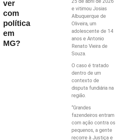
25 de abril de 2026
ver
e vitimou Josias
com
Albuquerque de
política
Oliveira, um
adolescente de 14
em
anos e Antonio
MG?
Renato Vieira de
Souza.
O caso é tratado
dentro de um
contexto de
disputa fundiária na
região.
“Grandes
fazendeiros entram
com ação contra os
pequenos, a gente
recorre à Justiça e