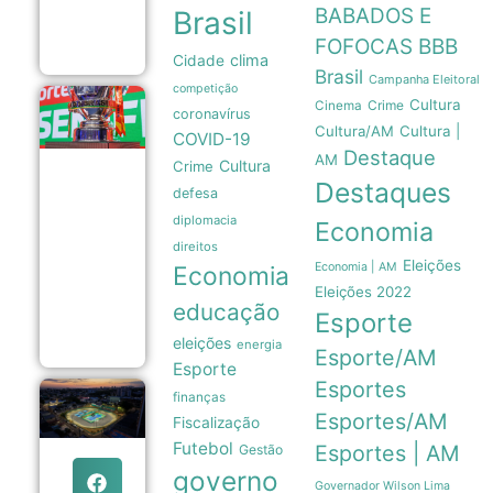
intensidade
BABADOS E
Brasil
dos ventos
06/08
FOFOCAS
BBB
clima
Cidade
Brasil
Campanha Eleitoral
competição
Cultura
Crime
Copa do
Cinema
coronavírus
Brasil
Cultura/AM
Cultura |
COVID-19
pode
Destaque
atingir
AM
Cultura
Crime
marca
Destaques
defesa
histórica
com
diplomacia
Economia
quartas
de final
direitos
composta
Eleições
Economia | AM
Economia
apenas
Eleições 2022
por
educação
Esporte
campeões
06/08
eleições
energia
Esporte/AM
Esporte
Esportes
finanças
Prefeitura
de Manaus
Esportes/AM
Fiscalização
entrega
Futebol
Esportes | AM
Gestão
Velódromo
Professora
governo
Alzira
Governador Wilson Lima