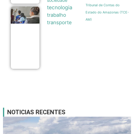
sociedade
Tribunal de Contas do
tecnologia
Ideb
Estado do Amazonas (TCE-
trabalho
2025
AM)
registra
transporte
maior
evolução
da
educação
básica
em duas
décadas
05/08
NOTICIAS RECENTES