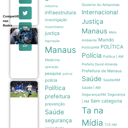
Campos
Governo do Amazonas
indústria
totalmente
Internacional
infraestrutura
revitalizado
05/08
Compartilhe
investigação
Justiça
nas
Redes
investimento
Manaus
justiça
Meio
Taxa Selic
em 14% ao
Mundo
Ambiente
legislação
ano é
POLÍTICA
insuficiente
Manaus
Politica/AM
para
Polícia
impulsionar
Política | AM
Medicina
a indústria
Prefeito David Almeida
brasileira
operação
05/08
Prefeitura de Manaus
pesquisa
policia
Saúde
polícia
Saúde/AM
Copa do
Política
Saúde | AM
Brasil:
Segurança/AM
Segurança
prefeitura
Cruzeiro
e Grêmio
Sem categoria
| AM
prevenção
avançam
Ta na
às
Saúde
quartas
de final
segurança
Mídia
05/08
TCE-AM