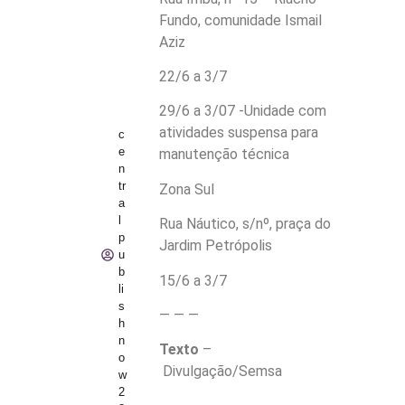
Fundo, comunidade Ismail
Aziz
22/6 a 3/7
29/6 a 3/07 -Unidade com
atividades suspensa para
c
e
manutenção técnica
n
tr
Zona Sul
a
l
Rua Náutico, s/nº, praça do
p
Jardim Petrópolis
u
b
15/6 a 3/7
li
s
— — —
h
n
Texto
–
o
Divulgação/Semsa
w
2