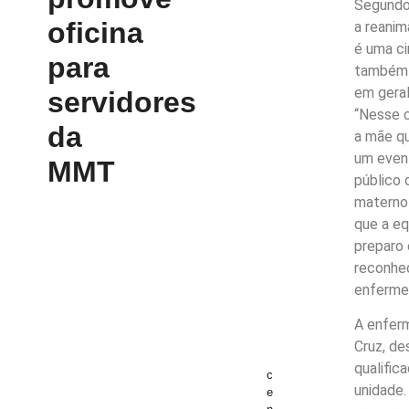
Segundo 
oficina
a reanim
é uma ci
para
também é
em geral
servidores
“Nesse c
da
a mãe qu
um event
MMT
público 
materno 
que a eq
preparo 
reconhec
enfermei
A enferm
Cruz, de
qualific
c
unidade.
e