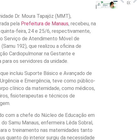
Defensoria Pública abre processos seletivos para residência jurídica e estágio em São Gabriel da Cachoeira
Governo quer zerar fila de cirurgias no Amazonas até sábado
nidade Dr. Moura Tapajóz (MMT),
rada pela
Prefeitura de Manaus
, recebeu, na
 quinta-feira, 24 e 25/6, respectivamente,
do Serviço de Atendimento Móvel de
 (Samu 192), que realizou a oficina de
ção Cardiopulmonar na Gestante e
 para os servidores da unidade.
 que incluiu Suporte Básico e Avançado de
Urgência e Emergência, teve como público-
orpo clínico da maternidade, como médicos,
ros, fisioterapeutas e técnicos de
gem.
do com a chefe do Núcleo de Educação em
 do Samu Manaus, enfermeira Lêda Sobral,
para o treinamento nas maternidades tanto
s quanto do interior surgiu da necessidade