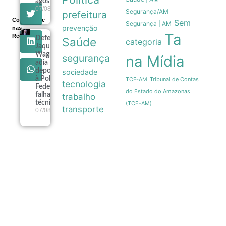
agosto
07/08
Segurança/AM
prefeitura
Compartilhe
Sem
Segurança | AM
prevenção
nas
Ta
Redes
Defesa de
Saúde
categoria
Jaques
Wagner
segurança
na Mídia
adia
depoimento
sociedade
à Polícia
Tribunal de Contas
TCE-AM
tecnologia
Federal por
do Estado do Amazonas
falhas
trabalho
técnicas
(TCE-AM)
transporte
07/08