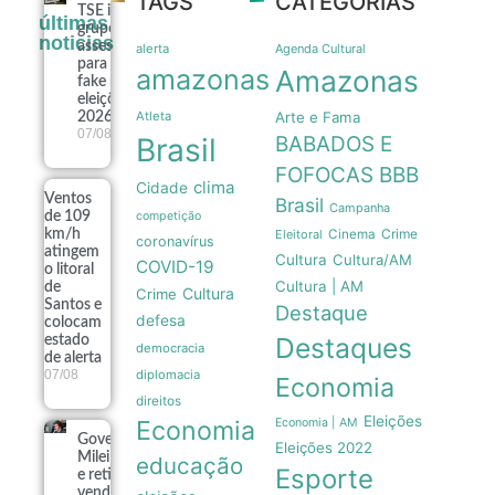
TAGS
CATEGORIAS
TSE institui
últimas
grupo de
noticias
assessoramento
alerta
Agenda Cultural
para vigiar IA e
amazonas
Amazonas
fake news nas
eleições de
Atleta
Arte e Fama
2026
07/08
Brasil
BABADOS E
FOFOCAS
BBB
clima
Cidade
Ventos
Brasil
Campanha
de 109
competição
Crime
km/h
Eleitoral
Cinema
coronavírus
atingem
Cultura
Cultura/AM
COVID-19
o litoral
Cultura | AM
de
Cultura
Crime
Santos e
Destaque
defesa
colocam
Destaques
estado
democracia
de alerta
07/08
diplomacia
Economia
direitos
Eleições
Economia
Economia | AM
Governo
Eleições 2022
Milei recua
educação
Esporte
e retira
venda de