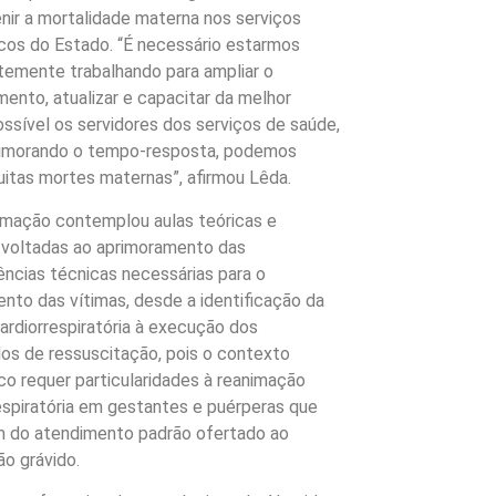
nir a mortalidade materna nos serviços
cos do Estado. “É necessário estarmos
emente trabalhando para ampliar o
ento, atualizar e capacitar da melhor
ssível os servidores dos serviços de saúde,
primorando o tempo-resposta, podemos
uitas mortes maternas”, afirmou Lêda.
amação contemplou aulas teóricas e
 voltadas ao aprimoramento das
cias técnicas necessárias para o
nto das vítimas, desde a identificação da
ardiorrespiratória à execução dos
os de ressuscitação, pois o contexto
co requer particularidades à reanimação
espiratória em gestantes e puérperas que
m do atendimento padrão ofertado ao
ão grávido.