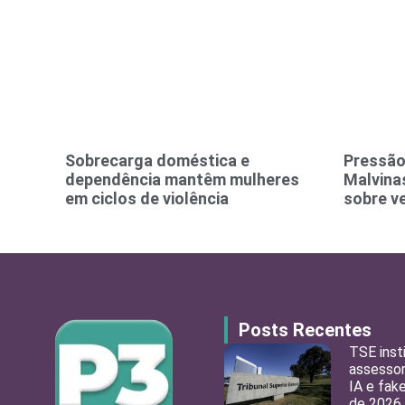
Sobrecarga doméstica e
Pressão
dependência mantêm mulheres
Malvinas
em ciclos de violência
sobre v
Posts Recentes
TSE inst
assessor
IA e fak
de 2026