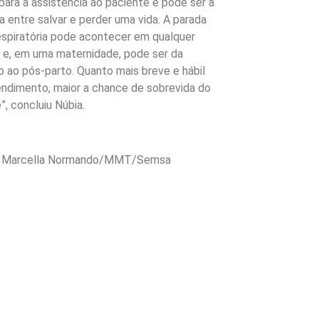
para a assistência ao paciente e pode ser a
a entre salvar e perder uma vida. A parada
espiratória pode acontecer em qualquer
 e, em uma maternidade, pode ser da
 ao pós-parto. Quanto mais breve e hábil
endimento, maior a chance de sobrevida do
”, concluiu Núbia.
 Marcella Normando/MMT/Semsa