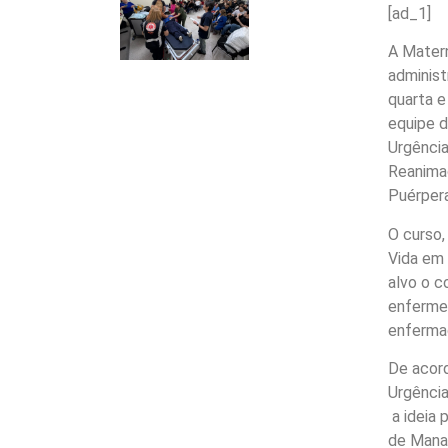
[ad_1]
A Mater
administ
quarta e
equipe 
Urgência
Reanima
Puérpera
O curso,
Vida em 
alvo o c
enfermei
enferma
De acor
Urgência
a ideia 
de Manau