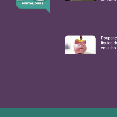
Poupança
líquida d
em julho