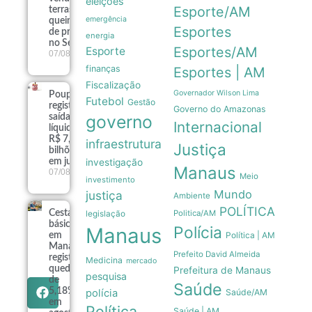
eleições
Esporte/AM
terras
emergência
queimadas
Esportes
de projeto
energia
no Senado
Esportes/AM
Esporte
07/08
finanças
Esportes | AM
Fiscalização
Governador Wilson Lima
Poupança
Futebol
Gestão
registra
Governo do Amazonas
governo
saída
Internacional
líquida de
R$ 7,15
infraestrutura
Justiça
bilhões
em julho
investigação
Manaus
07/08
Meio
investimento
Mundo
justiça
Ambiente
POLÍTICA
Cesta
Politica/AM
legislação
básica
Polícia
Manaus
Política | AM
em
Manaus
Prefeito David Almeida
registra
Medicina
mercado
queda
Prefeitura de Manaus
pesquisa
de
Saúde
5,18%
polícia
Saúde/AM
em
Política
Saúde | AM