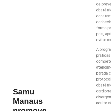
de preve
obstétri
constant
conhecim
forma po
pois, a
evitar m
A progr
práticas
competên
atendime
parada c
protocol
obstétri
Samu
cardiorr
diverge
Manaus
adulto n
promove