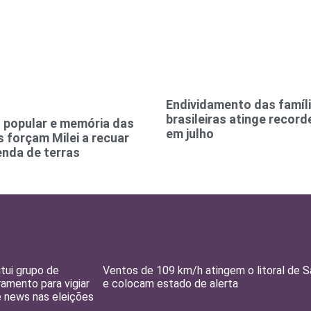
Endividamento das famíl
brasileiras atinge recor
 popular e memória das
em julho
 forçam Milei a recuar
enda de terras
itui grupo de
Ventos de 109 km/h atingem o litoral de 
amento para vigiar
e colocam estado de alerta
e news nas eleições