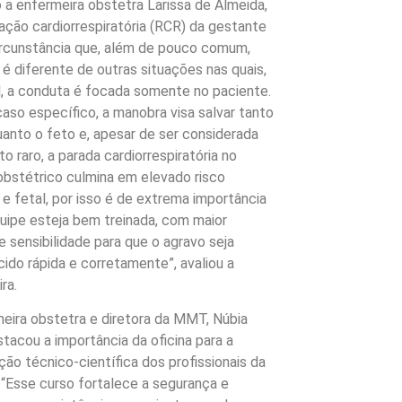
a enfermeira obstetra Larissa de Almeida,
ação cardiorrespiratória (RCR) da gestante
rcunstância que, além de pouco comum,
 diferente de outras situações nas quais,
, a conduta é focada somente no paciente.
aso específico, a manobra visa salvar tanto
anto o feto e, apesar de ser considerada
o raro, a parada cardiorrespiratória no
obstétrico culmina em elevado risco
e fetal, por isso é de extrema importância
uipe esteja bem treinada, com maior
e sensibilidade para que o agravo seja
ido rápida e corretamente”, avaliou a
ra.
eira obstetra e diretora da MMT, Núbia
stacou a importância da oficina para a
ação técnico-científica dos profissionais da
 “Esse curso fortalece a segurança e