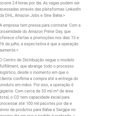
ocorre 24 horas por dia. As vagas podem ser
acessadas através das plataformas LinkedIn
da DHL, Amazon Jobs e Sine Bahia.>
A empresa tem pressa para contratar. Com a
proximidade do Amazon Prime Day, que
oferece ofertas e promoções nos dias 15 e
16 de julho, a expectativa é que a operação
aumente.>
O Centro de Distribuição segue o modelo
fulfillment, que abrange todo o processo
logístico, desde o momento em que o
cliente confirma a compra até a entrega do
produto em mãos. Por isso, a operação é
gigante. Com cerca de 30 mil m² de área
total, o CD tem capacidade inicial para
processar até 100 mil pacotes por dia e
envio de produtos para Bahia e Sergipe no
mesmo dia em que o pedido é realizado. >