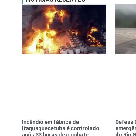
Incêndio em fábrica de
Defesa 
Itaquaquecetuba é controlado
emergên
após 33 horas de combate
do Rio 