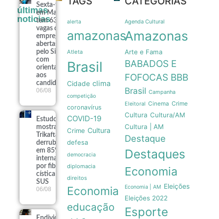
TAGS
CATEGORIAS
itória do Palmeiras é emblemática, mas postura de Leila é ruim
Festival Folclórico do Amazonas
Sexta-feira
últimas
em Manaus
noticias
tem 639
Agenda Cultural
alerta
vagas de
amazonas
Amazonas
emprego
abertas
Arte e Fama
pelo Sine
Atleta
com
BABADOS E
Brasil
orientações
aos
FOFOCAS
BBB
clima
candidatos
Cidade
Brasil
06/08
Campanha
competição
Crime
Eleitoral
Cinema
coronavírus
Cultura
Cultura/AM
COVID-19
Estudo
Cultura | AM
mostra que
Cultura
Crime
Trikafta
Destaque
defesa
derrubou
Destaques
em 85% as
democracia
internações
por fibrose
diplomacia
Economia
cística no
direitos
SUS
Eleições
Economia | AM
Economia
06/08
Eleições 2022
educação
Esporte
Endividamento