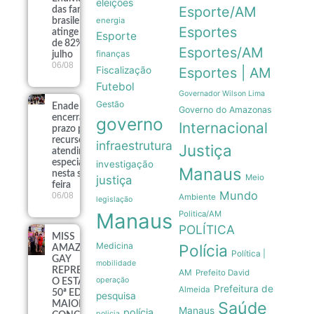
eleições
Esporte/AM
das famílias
energia
brasileiras
Esportes
atinge recorde
Esporte
de 82% em
Esportes/AM
finanças
julho
06/08
Fiscalização
Esportes | AM
Futebol
Governador Wilson Lima
Gestão
Enade 2026
Governo do Amazonas
encerra
governo
Internacional
prazo para
recursos de
infraestrutura
Justiça
atendimento
especializado
investigação
Manaus
nesta sexta-
Meio
justiça
feira
Mundo
06/08
Ambiente
legislação
Manaus
Politica/AM
POLÍTICA
MISS
Medicina
Polícia
AMAZONAS
Política |
GAY
mobilidade
REPRESENTARÁ
AM
Prefeito David
operação
O ESTADO NA
Prefeitura de
Almeida
50ª EDIÇÃO DO
pesquisa
Saúde
MAIOR
Manaus
polícia
policia