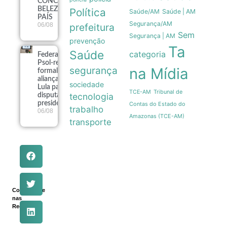
CONCURSO DE
BELEZA GAY DO
Política
Saúde/AM
Saúde | AM
PAÍS
Segurança/AM
06/08
prefeitura
Sem
Segurança | AM
prevenção
Ta
Saúde
categoria
Federação
Psol-rede
segurança
na Mídia
formaliza
aliança com
sociedade
Lula para a
Tribunal de
TCE-AM
tecnologia
disputa
presidencial
Contas do Estado do
trabalho
06/08
Amazonas (TCE-AM)
transporte
Compartilhe
nas
Redes