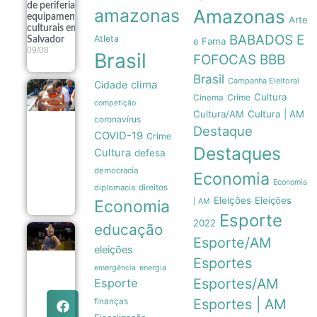
de periferia a
amazonas
Amazonas
equipamentos
Arte
culturais em
BABADOS E
Atleta
Salvador
e Fama
09/08
Brasil
FOFOCAS
BBB
Brasil
Campanha Eleitoral
clima
Cidade
Renato
Cultura
Crime
Cinema
Junior
competição
Cultura/AM
Cultura | AM
celebra Dia
coronavírus
dos Pais em
Destaque
COVID-19
Crime
Manaus
Destaques
com foco
Cultura
defesa
no
democracia
acolhimento
Economia
familiar
Economia
direitos
diplomacia
09/08
Eleições
Eleições
Economia
| AM
Esporte
2022
educação
Flávia
Esporte/AM
Saraiva
eleições
domina
Esportes
emergência
energia
Campeonato
Brasileiro
Esportes/AM
Esporte
com ouros
finanças
Esportes | AM
na trave e no
solo