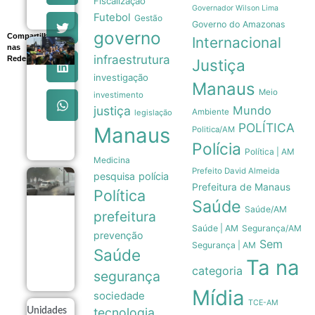
Fiscalização
09/08
Governador Wilson Lima
Futebol
Gestão
Governo do Amazonas
governo
Compartilhe
Internacional
nas
Nunes
infraestrutura
Redes
Marques
Justiça
destaca
investigação
transparência
Manaus
Meio
das urnas
investimento
eletrônicas
justiça
Mundo
Ambiente
legislação
em evento do
POLÍTICA
TSE
Manaus
Politica/AM
09/08
Polícia
Política | AM
Medicina
Prefeito David Almeida
pesquisa
polícia
Tempestades
Prefeitura de Manaus
no Rio
Política
Saúde
Grande do
Saúde/AM
prefeitura
Sul deixam
milhares de
Saúde | AM
Segurança/AM
prevenção
desalojados
Sem
Segurança | AM
em 117
Saúde
municípios
Ta na
categoria
09/08
segurança
Mídia
sociedade
TCE-AM
tecnologia
Unidades