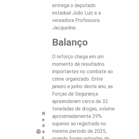
entrega o deputado
estadual João Luiz e a
vereadora Professora
Jacqueline.
Balanço
O reforço chega em um
momento de resultados
importantes no combate ao
crime organizado. Entre
janeiro e junho deste ano, as
Forças de Segurança
apreenderam cerca de 32
toneladas de drogas, volume
R
aproximadamente 29%
e
superior ao registrado no
d
mesmo período de 2025,
a
ç
quando foram retiradas de