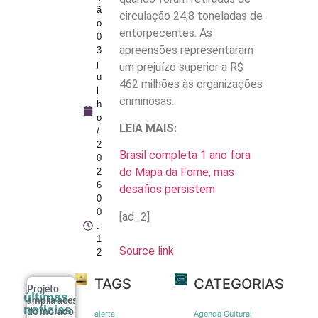
ã
circulação 24,8 toneladas de
o
entorpecentes. As
0
apreensões representaram
3
j
um prejuízo superior a R$
u
462 milhões às organizações
l
criminosas.
h
o
LEIA MAIS:
/
2
Brasil completa 1 ano fora
0
do Mapa da Fome, mas
2
6
desafios persistem
0
0
[ad_2]
:
1
Source link
2
TAGS
CATEGORIAS
Projeto
últimas
amplia acesso
noticias
de moradores
Agenda Cultural
alerta