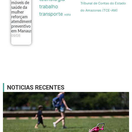
móveis de
Tribunal de Contas do Estado
trabalho
saúde da
do Amazonas (TCE-AM)
mulher
transporte
voto
reforçam
atendimento
preventivo
em Manaus
09/08
NOTICIAS RECENTES