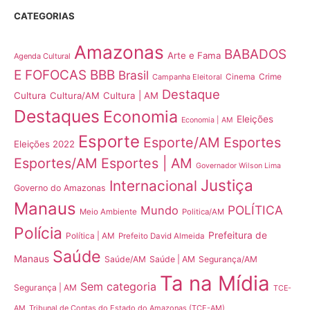
CATEGORIAS
Amazonas
BABADOS
Arte e Fama
Agenda Cultural
E FOFOCAS
BBB
Brasil
Crime
Campanha Eleitoral
Cinema
Destaque
Cultura
Cultura/AM
Cultura | AM
Destaques
Economia
Eleições
Economia | AM
Esporte
Esporte/AM
Esportes
Eleições 2022
Esportes/AM
Esportes | AM
Governador Wilson Lima
Justiça
Internacional
Governo do Amazonas
Manaus
POLÍTICA
Mundo
Meio Ambiente
Politica/AM
Polícia
Prefeitura de
Política | AM
Prefeito David Almeida
Saúde
Manaus
Saúde/AM
Saúde | AM
Segurança/AM
Ta na Mídia
Sem categoria
Segurança | AM
TCE-
Tribunal de Contas do Estado do Amazonas (TCE-AM)
AM