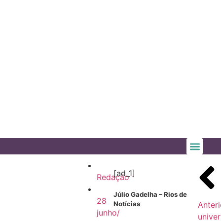
[ad_1]
Redação
Júlio Gadelha – Rios de
28
Anteri
Notícias
junho/
univer