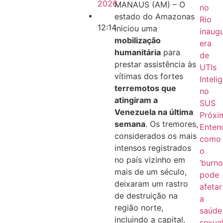
2026
MANAUS (AM) – O
no
estado do Amazonas
Rio
12:14
iniciou uma
inaug
mobilização
era
humanitária
para
de
prestar assistência às
UTIs
vítimas dos fortes
Inteli
terremotos que
no
atingiram a
SUS
Venezuela na última
Próxi
semana
. Os tremores,
Enten
considerados os mais
como
intensos registrados
o
no país vizinho em
‘burno
mais de um século,
pode
deixaram um rastro
afetar
de destruição na
a
região norte,
saúde
incluindo a capital,
sexua