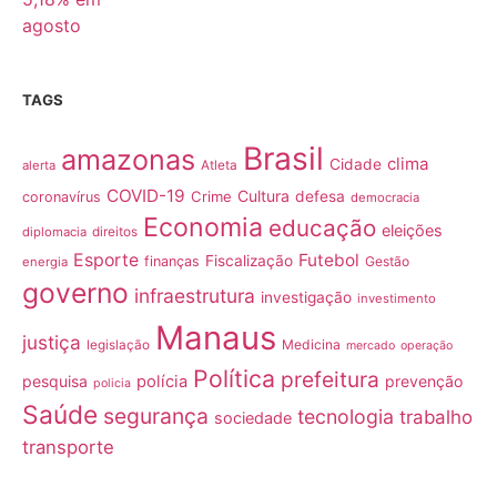
TAGS
Brasil
amazonas
clima
Cidade
alerta
Atleta
COVID-19
Cultura
Crime
defesa
coronavírus
democracia
Economia
educação
eleições
diplomacia
direitos
Esporte
Futebol
Fiscalização
finanças
Gestão
energia
governo
infraestrutura
investigação
investimento
Manaus
justiça
Medicina
legislação
mercado
operação
Política
prefeitura
pesquisa
polícia
prevenção
policia
Saúde
segurança
tecnologia
trabalho
sociedade
transporte