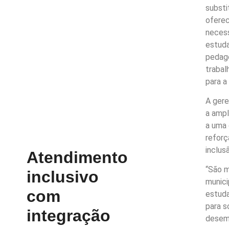
substi
ofere
necess
estuda
pedagó
trabal
para a
A gere
a ampl
a uma
reforç
inclus
Atendimento
“São m
inclusivo
munici
com
estuda
para s
integração
desem