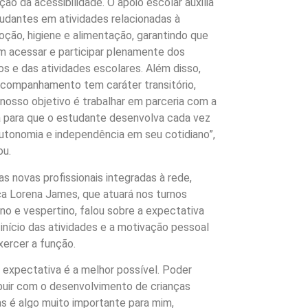
ão da acessibilidade. O apoio escolar auxilia
udantes em atividades relacionadas à
ção, higiene e alimentação, garantindo que
 acessar e participar plenamente dos
s e das atividades escolares. Além disso,
companhamento tem caráter transitório,
 nosso objetivo é trabalhar em parceria com a
 para que o estudante desenvolva cada vez
utonomia e independência em seu cotidiano”,
ou.
s novas profissionais integradas à rede,
a Lorena James, que atuará nos turnos
no e vespertino, falou sobre a expectativa
 início das atividades e a motivação pessoal
xercer a função.
 expectativa é a melhor possível. Poder
buir com o desenvolvimento de crianças
as é algo muito importante para mim,