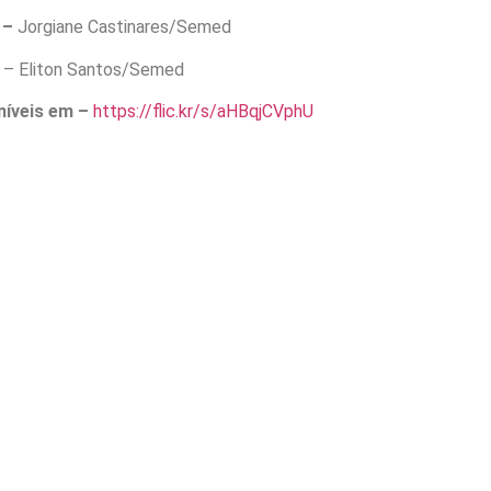
 –
Jorgiane Castinares/Semed
s
– Eliton Santos/Semed
níveis em –
https://flic.kr/s/aHBqjCVphU