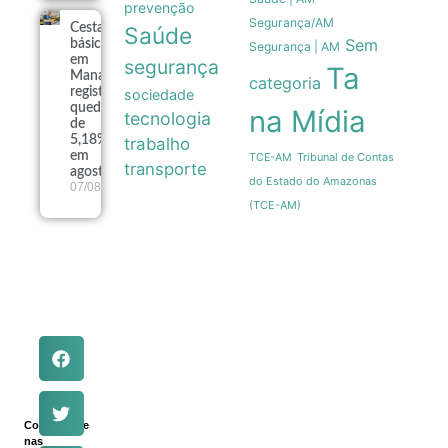
prevenção
Segurança/AM
Cesta
Saúde
Sem
básica
Segurança | AM
em
segurança
Ta
Manaus
categoria
registra
sociedade
queda
na Mídia
tecnologia
de
5,18%
trabalho
em
Tribunal de Contas
TCE-AM
transporte
agosto
do Estado do Amazonas
07/08
(TCE-AM)
Compartilhe
nas