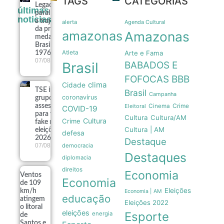
TAGS
CATEGORIAS
Legado
últimas
paralímpico:
noticias
a trajetória
alerta
Agenda Cultural
da primeira
amazonas
Amazonas
medalha do
Brasil em
Atleta
Arte e Fama
1976
07/08
Brasil
BABADOS E
FOFOCAS
BBB
clima
Cidade
TSE institui
Brasil
Campanha
coronavírus
grupo de
Crime
assessoramento
Eleitoral
Cinema
COVID-19
para vigiar IA e
Cultura
Cultura/AM
Cultura
Crime
fake news nas
Cultura | AM
eleições de
defesa
2026
Destaque
07/08
democracia
Destaques
diplomacia
direitos
Economia
Ventos
Economia
de 109
Eleições
km/h
Economia | AM
educação
atingem
Eleições 2022
o litoral
eleições
Esporte
energia
de
Santos e