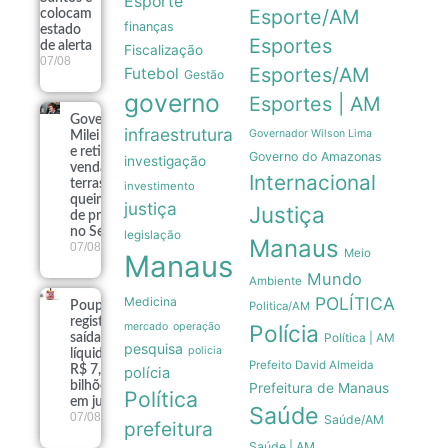
Esporte
Esporte/AM
colocam
finanças
estado
Esportes
de alerta
Fiscalização
07/08
Esportes/AM
Futebol
Gestão
governo
Esportes | AM
Governo
infraestrutura
Governador Wilson Lima
Milei recua
e retira
Governo do Amazonas
investigação
venda de
Internacional
terras
investimento
queimadas
justiça
Justiça
de projeto
no Senado
legislação
Manaus
07/08
Meio
Manaus
Mundo
Ambiente
POLÍTICA
Medicina
Poupança
Politica/AM
registra
mercado
operação
Polícia
Política | AM
saída
pesquisa
policia
líquida de
Prefeito David Almeida
R$ 7,15
polícia
bilhões
Prefeitura de Manaus
Política
em julho
Saúde
07/08
Saúde/AM
prefeitura
Saúde | AM