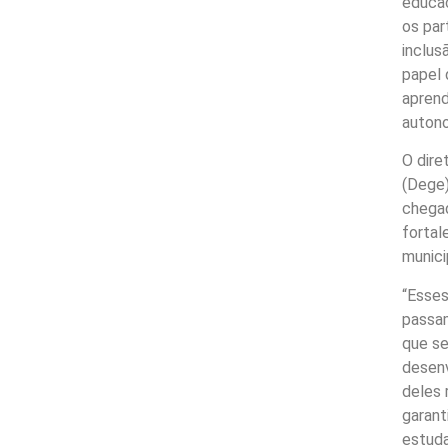
educac
os par
inclus
papel 
apren
autono
O dire
(Dege)
chegad
fortal
munici
“Esses
passam
que se
desenv
deles 
garant
estuda