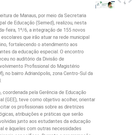
Controle Interno garante segurança e acompanhamento da gestão pública no Implurb
Amazonas chega ao 100º implante coclear realizado pela rede estadual de saúde
eitura de Manaus, por meio da Secretaria
pal de Educação (Semed), realizou, nesta
a-feira, 1º/6, a integração de 155 novos
 escolares que irão atuar na rede municipal
ino, fortalecendo o atendimento aos
ntes da educação especial. O encontro
ceu no auditório da Divisão de
olvimento Profissional do Magistério
, no bairro Adrianópolis, zona Centro-Sul da
l.
, coordenada pela Gerência de Educação
al (GEE), teve como objetivo acolher, orientar
citar os profissionais sobre as diretrizes
gicas, atribuições e práticas que serão
olvidas junto aos estudantes da educação
al e àqueles com outras necessidades