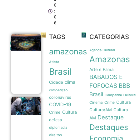
0
:
0
6
TAGS
CATEGORIAS
Prefeitura
últimas
de Manaus
noticias
amazonas
entrega
Agenda Cultural
Velódromo
Amazonas
Professora
Atleta
Alzira
Brasil
Arte e Fama
Campos
totalmente
BABADOS E
revitalizado
clima
Cidade
05/08
FOFOCAS
BBB
competição
Brasil
Campanha Eleitoral
coronavírus
Cultura
Crime
Taxa Selic
Cinema
COVID-19
em 14% ao
Cultura/AM
Cultura |
Cultura
Crime
ano é
Destaque
insuficiente
AM
defesa
para
Destaques
impulsionar
diplomacia
a indústria
direitos
Economia
brasileira