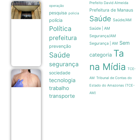
Prefeito David Almeida
operação
Copom
Prefeitura de Manaus
reduz
pesquisa
policia
Saúde
taxa
polícia
Saúde/AM
Selic
para
Política
Saúde | AM
14% ao
Segurança/AM
prefeitura
ano em
novo
Sem
Segurança | AM
prevenção
ajuste
Ta
gradual
Saúde
categoria
05/08
segurança
na Mídia
TCE-
sociedade
Anamt
Tribunal de Contas do
AM
tecnologia
recomenda
que
Estado do Amazonas (TCE-
trabalho
companhias
AM)
facilitem
transporte
vacinação
de
funcionários
após 16
casos de
sarampo em
SP
05/08