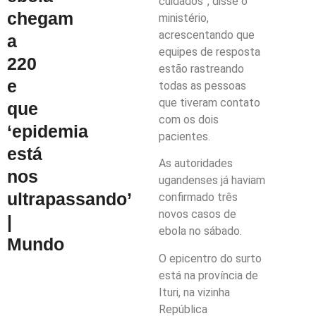
cuidados”, disse o
chegam
ministério,
acrescentando que
a
equipes de resposta
220
estão rastreando
e
todas as pessoas
que tiveram contato
que
com os dois
‘epidemia
pacientes.
está
As autoridades
nos
ugandenses já haviam
ultrapassando’
confirmado três
novos casos de
|
ebola no sábado.
Mundo
O epicentro do surto
está na província de
Ituri, na vizinha
República