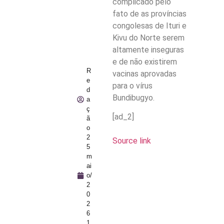
complicado pelo
fato de as províncias
congolesas de Ituri e
Kivu do Norte serem
altamente inseguras
e de não existirem
R
vacinas aprovadas
e
para o vírus
d
Bundibugyo.
a
ç
[ad_2]
ã
o
2
Source link
5
m
ai
o/
2
0
2
6
1