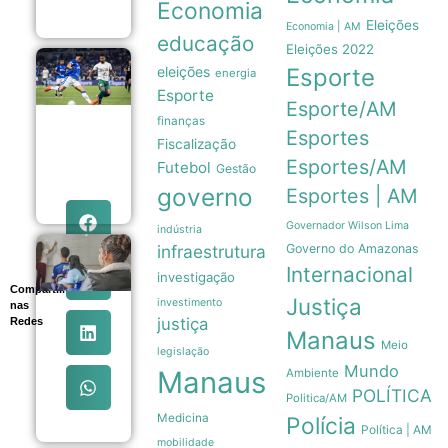
Economia
05/08
Eleições
Economia | AM
educação
Eleições 2022
Copa do
eleições
Esporte
energia
Brasil:
Esporte
Cruzeiro
Esporte/AM
e Grêmio
finanças
avançam
Esportes
Fiscalização
às
quartas
Esportes/AM
Futebol
Gestão
de final
governo
Esportes | AM
05/08
Governador Wilson Lima
indústria
infraestrutura
Governo do Amazonas
Ideb
2025
Internacional
investigação
registra
Compartilhe
maior
Justiça
investimento
nas
evolução
justiça
Redes
da
Manaus
Meio
educação
legislação
básica
Mundo
Manaus
Ambiente
em duas
POLÍTICA
décadas
Politica/AM
05/08
Medicina
Polícia
Política | AM
mobilidade