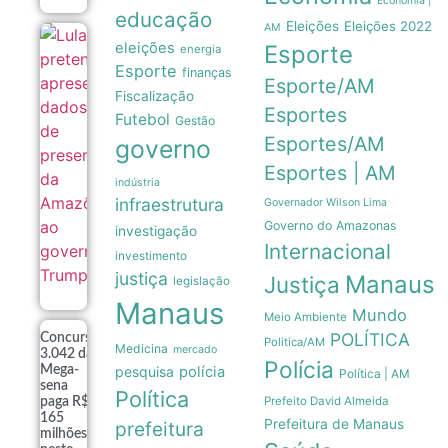
Economia |
educação
Eleições
Eleições 2022
AM
Lula
eleições
Esporte
energia
pretende
Esporte
finanças
apresentar
Esporte/AM
dados de
Fiscalização
preservação
Esportes
Futebol
Gestão
da
Amazônia
Esportes/AM
governo
ao governo
Esportes | AM
Trump
indústria
08/08
infraestrutura
Governador Wilson Lima
Governo do Amazonas
investigação
Internacional
investimento
justiça
Manaus
Justiça
legislação
Manaus
Mundo
Meio Ambiente
POLÍTICA
Concurso
Politica/AM
Medicina
mercado
3.042 da
Polícia
Mega-
pesquisa
polícia
Política | AM
sena
Política
Prefeito David Almeida
paga R$
165
Prefeitura de Manaus
prefeitura
milhões