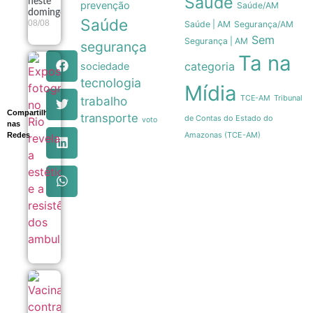
Saúde
neste
prevenção
Saúde/AM
domingo
Saúde
08/08
Saúde | AM
Segurança/AM
Sem
Segurança | AM
segurança
Ta na
Exposição
categoria
sociedade
fotográfica
tecnologia
Mídia
no Rio
revela a
Tribunal
trabalho
TCE-AM
estética e a
Compartilhe
transporte
de Contas do Estado do
resistência
voto
nas
dos
Amazonas (TCE-AM)
Redes
ambulantes
08/08
Vacinação
contra
sarampo