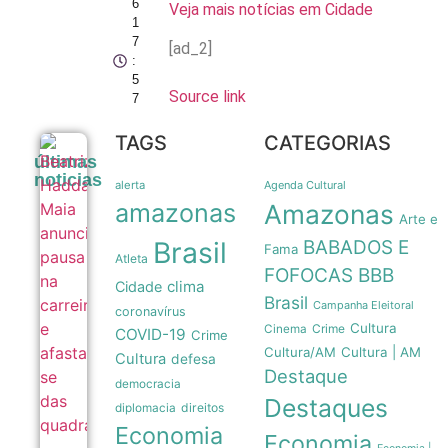
6
Veja mais notícias em Cidade
1
7
[ad_2]
:
5
Source link
7
TAGS
CATEGORIAS
Beatriz
últimas
Haddad
noticias
Maia
alerta
Agenda Cultural
anuncia
amazonas
Amazonas
pausa
Arte e
na
Brasil
BABADOS E
carreira
Fama
Atleta
e
FOFOCAS
BBB
afasta-
clima
Cidade
se das
Brasil
Campanha Eleitoral
quadras
coronavírus
08/08
Cultura
Crime
Cinema
COVID-19
Crime
Cultura/AM
Cultura | AM
Cultura
defesa
Destaque
democracia
Destaques
direitos
diplomacia
Economia
Economia