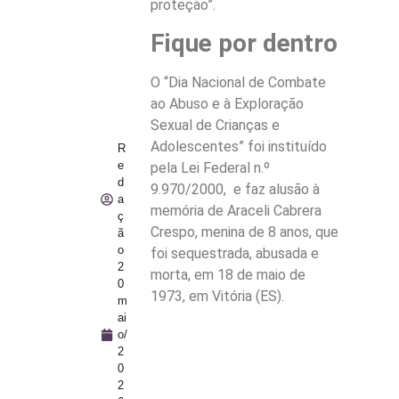
proteção”.
Fique por dentro
O “Dia Nacional de Combate
ao Abuso e à Exploração
Sexual de Crianças e
Adolescentes” foi instituído
R
e
pela Lei Federal n.º
d
9.970/2000, e faz alusão à
a
memória de Araceli Cabrera
ç
Crespo, menina de 8 anos, que
ã
o
foi sequestrada, abusada e
2
morta, em 18 de maio de
0
1973, em Vitória (ES).
m
ai
o/
2
0
2