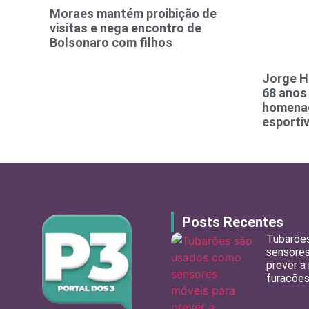
Moraes mantém proibição de
visitas e nega encontro de
Bolsonaro com filhos
Jorge H
68 anos
homena
esporti
Posts Recentes
Tubarõe
sensores
prever a
furacõe