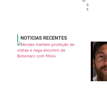
:
0
5
NOTICIAS RECENTES