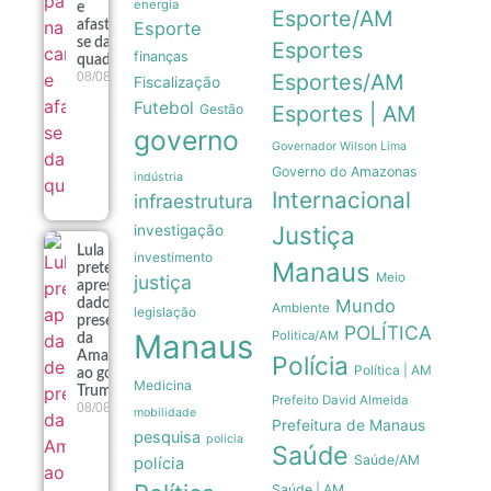
energia
e
Esporte/AM
Esporte
afasta-
se das
Esportes
finanças
quadras
Esportes/AM
08/08
Fiscalização
Futebol
Gestão
Esportes | AM
governo
Governador Wilson Lima
Governo do Amazonas
indústria
Internacional
infraestrutura
Justiça
investigação
Lula
investimento
Manaus
pretende
Meio
justiça
apresentar
Mundo
dados de
Ambiente
legislação
preservação
POLÍTICA
Manaus
Politica/AM
da
Amazônia
Polícia
Política | AM
ao governo
Medicina
Trump
Prefeito David Almeida
08/08
mobilidade
Prefeitura de Manaus
pesquisa
policia
Saúde
Saúde/AM
polícia
Saúde | AM