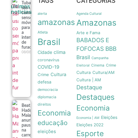
TAGS
CATEGORIAS
Tubarões
últimas
são usados
noticias
como
alerta
Agenda Cultural
sensores
amazonas
Amazonas
móveis
para prever
Atleta
Arte e Fama
a
intensidade
Brasil
BABADOS E
de
furacões
FOFOCAS
BBB
clima
Cidade
08/08
Brasil
Campanha
coronavírus
Crime
Eleitoral
Cinema
COVID-19
Cultura
Cultura/AM
Cultura
Crime
Cultura | AM
defesa
Destaque
democracia
Destaques
diplomacia
direitos
Economia
Beatriz
Economia
Haddad
Maia
Eleições
Economia | AM
anuncia
educação
Eleições 2022
pausa
na
eleições
Esporte
carreira