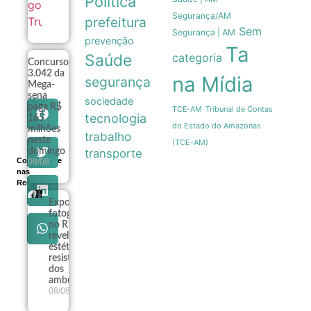
Política
Segurança/AM
prefeitura
Sem
Segurança | AM
prevenção
Ta
Saúde
categoria
Concurso
3.042 da
na Mídia
segurança
Mega-
sena
sociedade
paga R$
Tribunal de Contas
TCE-AM
tecnologia
165
do Estado do Amazonas
milhões
trabalho
neste
(TCE-AM)
domingo
transporte
Compartilhe
08/08
nas
Redes
Exposição
fotográfica
no Rio
revela a
estética e a
resistência
dos
ambulantes
08/08