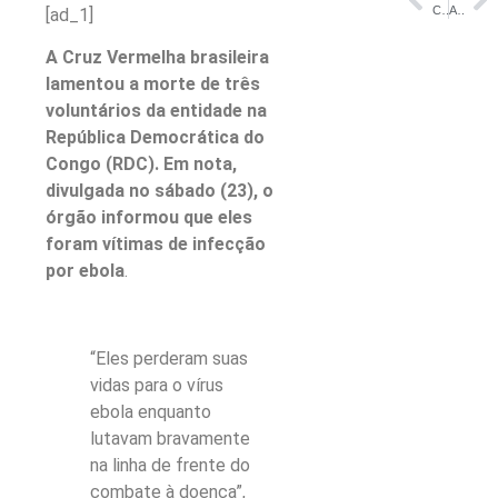
Cratera “engole” pista da BR-174 e trecho é parcialmente interditado no Amazonas
Amazonas atinge 80% de cobertura vacinal contra vírus VSR em gestantes
[ad_1]
A Cruz Vermelha brasileira
lamentou a morte de três
voluntários da entidade na
República Democrática do
Congo (RDC). Em nota,
divulgada no sábado (23), o
órgão informou que eles
foram vítimas de infecção
por ebola
.
“Eles perderam suas
vidas para o vírus
ebola enquanto
lutavam bravamente
na linha de frente do
combate à doença”,