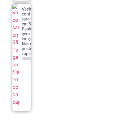
Vacinação
contra
sarampo
em São
Paulo
gera
longas
filas em
postos da
capital
08/08