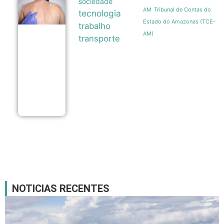
sociedade
Anamt
Tribunal de Contas do
AM
tecnologia
recomenda
que
Estado do Amazonas (TCE-
trabalho
companhias
AM)
facilitem
transporte
vacinação
de
funcionários
após 16
casos de
sarampo em
SP
05/08
NOTICIAS RECENTES