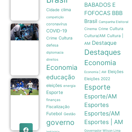
totalmente
BABADOS E
revitalizado
clima
Cidade
05/08
FOFOCAS
BBB
competição
Brasil
Campanha Eleitoral
coronavírus
Cultura
Crime
Taxa Selic
Cinema
COVID-19
em 14% ao
Cultura/AM
Cultura |
Cultura
Crime
ano é
Destaque
insuficiente
AM
defesa
para
Destaques
impulsionar
diplomacia
a indústria
direitos
Economia
brasileira
Economia
05/08
Eleições
Economia | AM
educação
Eleições 2022
Copa do
eleições
Esporte
energia
Brasil:
Esporte
Cruzeiro
Esporte/AM
e Grêmio
finanças
avançam
Esportes
Fiscalização
às
quartas
Esportes/AM
Futebol
Gestão
de final
governo
Esportes | AM
05/08
Governador Wilson Lima
indústria