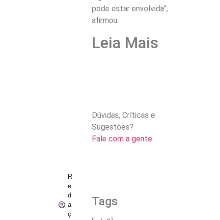
pode estar envolvida”,
afirmou.
Leia Mais
Dúvidas, Críticas e
Sugestões?
Fale com a gente
R
e
d
Tags
a
ç