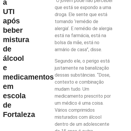
“O jovem pode não perceber
a
que está se expondo a uma
UTI
droga. Ele sente que está
após
tomando ‘remédio de
alergia’. E remédio de alergia
beber
está na farmácia, está na
mistura
bolsa da mãe, está no
de
armário de casa”, disse.
álcool
Segundo ele, o perigo está
e
justamente na banalização
dessas substâncias. “Dose,
medicamentos
contexto e combinação
em
mudam tudo. Um
escola
medicamento prescrito por
um médico é uma coisa.
de
Vários comprimidos
Fortaleza
misturados com álcool
dentro de um adolescente