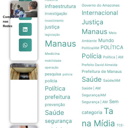
infraestrutura
Governo do Amazonas
Ideb
2025
Internacional
investigação
registra
Compartilhe
maior
Justiça
investimento
nas
evolução
justiça
Redes
da
Manaus
Meio
educação
legislação
básica
Mundo
Manaus
Ambiente
em duas
POLÍTICA
décadas
Politica/AM
05/08
Medicina
Polícia
Política | AM
mobilidade
Prefeito David Almeida
operação
Copom
Prefeitura de Manaus
reduz
pesquisa
policia
Saúde
taxa
polícia
Saúde/AM
Selic
para
Política
Saúde | AM
14% ao
Segurança/AM
prefeitura
ano em
novo
Sem
Segurança | AM
prevenção
ajuste
Ta
gradual
Saúde
categoria
05/08
segurança
na Mídia
TCE-