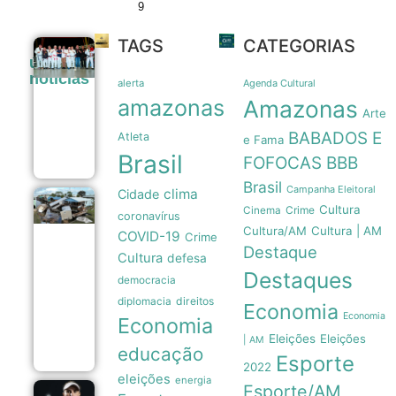
9
TAGS
CATEGORIAS
Prefeitura
últimas
de Manaus
noticias
amplia apoio
alerta
Agenda Cultural
a atletas de
amazonas
Amazonas
jiu-jítsu para
Arte
150
BABADOS E
Atleta
beneficiados
e Fama
09/08
Brasil
FOFOCAS
BBB
Brasil
Campanha Eleitoral
clima
Cidade
Tubarões
Cultura
Crime
Cinema
coronavírus
são usados
Cultura/AM
Cultura | AM
como
COVID-19
Crime
sensores
Destaque
Cultura
defesa
móveis
Destaques
para prever
democracia
a
direitos
diplomacia
intensidade
Economia
de
Economia
Economia
furacões
Eleições
Eleições
| AM
08/08
educação
Esporte
2022
eleições
energia
Esporte/AM