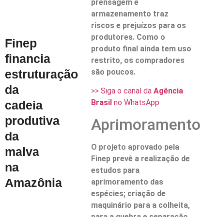
prensagem e
armazenamento traz
riscos e prejuízos para os
produtores. Como o
Finep
produto final ainda tem uso
financia
restrito, os compradores
estruturação
são poucos.
da
>> Siga o canal da
Agência
Brasil
no WhatsApp
cadeia
produtiva
Aprimoramento
da
O projeto aprovado pela
malva
Finep prevê a realização de
na
estudos para
Amazônia
aprimoramento das
espécies; criação de
maquinário para a colheita,
para a quebra e separação