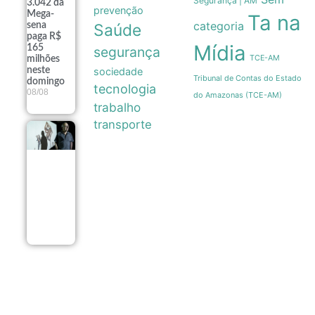
Segurança | AM
3.042 da
prevenção
Mega-
Ta na
categoria
sena
Saúde
paga R$
Mídia
165
segurança
TCE-AM
milhões
neste
sociedade
Tribunal de Contas do Estado
domingo
tecnologia
08/08
do Amazonas (TCE-AM)
trabalho
transporte
Exposição
fotográfica
no Rio
revela a
estética e a
resistência
dos
ambulantes
08/08