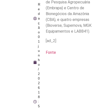
de Pesquisa Agropecuária
R
(Embrapa) e Centro de
e
Bionegócios da Amazônia
d
a
(CBA), e quatro empresas
ç
(Bioverse, Supernova, MGK
ã
Equipamentos e LABB41).
o
0
[ad_2]
1
j
u
Fonte
n
h
o
/
2
0
2
6
1
8
:
5