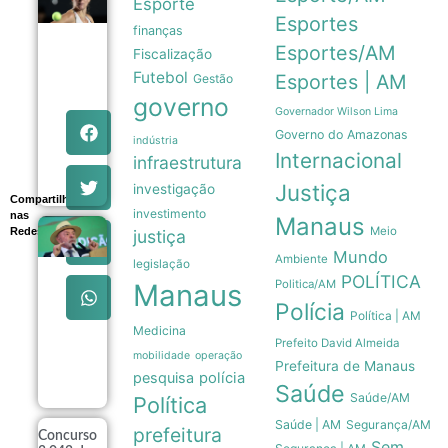
Beatriz
Esporte
Haddad
Esportes
finanças
Maia
anuncia
Esportes/AM
Fiscalização
pausa
Futebol
Esportes | AM
Gestão
na
carreira
governo
e
Governador Wilson Lima
afasta-
Governo do Amazonas
indústria
se das
Internacional
infraestrutura
quadras
08/08
Justiça
investigação
Compartilhe
investimento
nas
Manaus
Meio
Redes
justiça
Lula
pretende
Mundo
Ambiente
legislação
apresentar
POLÍTICA
dados de
Politica/AM
Manaus
preservação
Polícia
da
Política | AM
Amazônia
Medicina
Prefeito David Almeida
ao governo
mobilidade
operação
Trump
Prefeitura de Manaus
pesquisa
polícia
08/08
Saúde
Saúde/AM
Política
Saúde | AM
Segurança/AM
prefeitura
Concurso
Sem