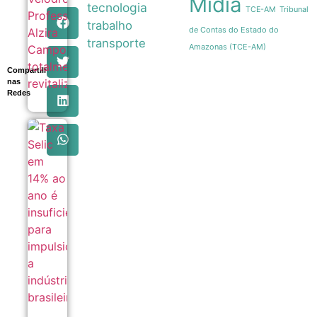
Mídia
totalmente
tecnologia
Tribunal
TCE-AM
revitalizado
trabalho
05/08
de Contas do Estado do
transporte
Amazonas (TCE-AM)
Compartilhe
nas
Redes
Taxa Selic
em 14% ao
ano é
insuficiente
para
impulsionar
a indústria
brasileira
05/08