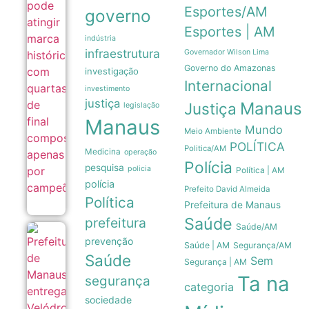
histórica
Esportes/AM
governo
com
quartas
Esportes | AM
de final
indústria
composta
infraestrutura
Governador Wilson Lima
apenas
Governo do Amazonas
por
investigação
campeões
Internacional
investimento
06/08
justiça
Manaus
Justiça
legislação
Manaus
Mundo
Meio Ambiente
POLÍTICA
Politica/AM
Medicina
operação
Polícia
pesquisa
policia
Política | AM
polícia
Prefeito David Almeida
Política
Prefeitura de Manaus
Saúde
prefeitura
Saúde/AM
Prefeitura
prevenção
Saúde | AM
Segurança/AM
de Manaus
Saúde
entrega
Sem
Segurança | AM
Velódromo
Ta na
segurança
Professora
categoria
Alzira
sociedade
Campos