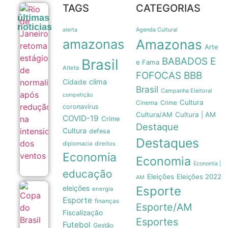
TAGS
CATEGORIAS
Rio de
últimas
Janeiro
noticias
retoma
Agenda Cultural
alerta
estágio de
amazonas
Amazonas
normalidade
Arte
após
BABADOS E
Brasil
redução na
e Fama
Atleta
intensidade
FOFOCAS
BBB
dos ventos
clima
Cidade
06/08
Brasil
Campanha Eleitoral
competição
Cultura
Crime
Cinema
coronavírus
Cultura/AM
Cultura | AM
COVID-19
Crime
Destaque
Cultura
defesa
Destaques
diplomacia
direitos
Economia
Economia
Economia |
educação
Eleições
Eleições 2022
AM
eleições
Esporte
energia
Copa do
Brasil
Esporte
finanças
Esporte/AM
pode
Fiscalização
atingir
Esportes
marca
Futebol
Gestão