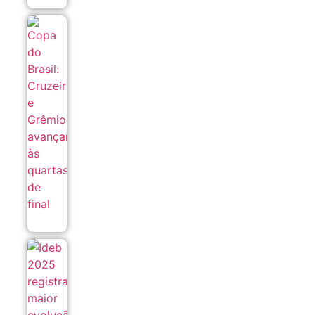
Copa do
Brasil:
Cruzeiro
e Grêmio
avançam
às
quartas
de final
05/08
Ideb
2025
registra
maior
evolução
da