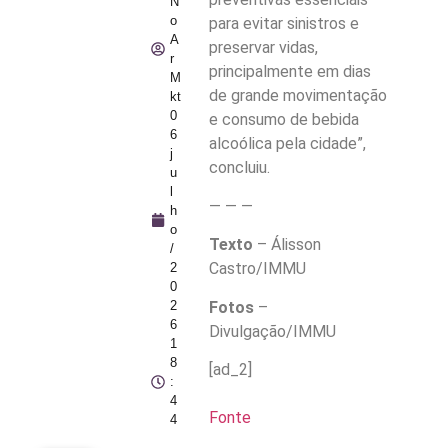
N
o
para evitar sinistros e
A
preservar vidas,
r
principalmente em dias
M
de grande movimentação
kt
0
e consumo de bebida
6
alcoólica pela cidade”,
j
concluiu.
u
l
— — —
h
o
Texto
– Álisson
/
Castro/IMMU
2
0
Fotos
–
2
6
Divulgação/IMMU
1
8
[ad_2]
:
4
Fonte
4