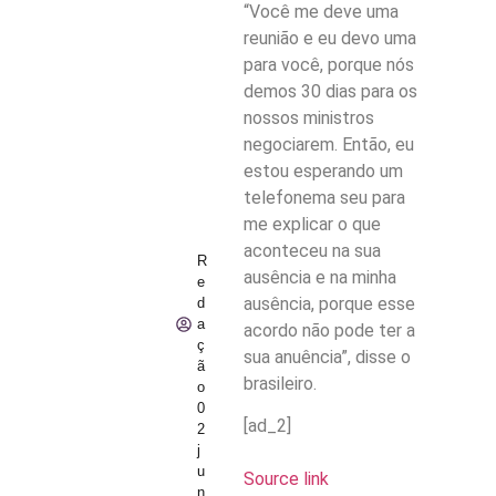
“Você me deve uma
reunião e eu devo uma
para você, porque nós
demos 30 dias para os
nossos ministros
negociarem. Então, eu
estou esperando um
telefonema seu para
me explicar o que
aconteceu na sua
R
ausência e na minha
e
ausência, porque esse
d
a
acordo não pode ter a
ç
sua anuência”, disse o
ã
brasileiro.
o
0
[ad_2]
2
j
u
Source link
n