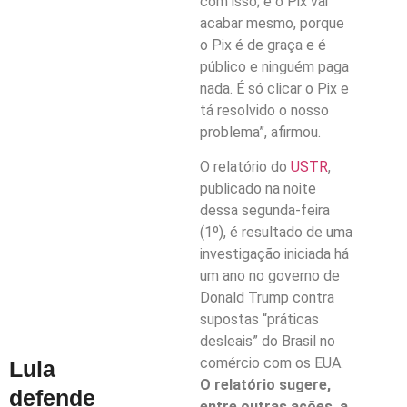
com isso; e o Pix vai
acabar mesmo, porque
o Pix é de graça e é
público e ninguém paga
nada. É só clicar o Pix e
tá resolvido o nosso
problema”, afirmou.
O relatório do
USTR
,
publicado na noite
dessa segunda-feira
(1º), é resultado de uma
investigação iniciada há
um ano no governo de
Donald Trump contra
supostas “práticas
desleais” do Brasil no
comércio com os EUA.
Lula
O relatório sugere,
defende
entre outras ações, a