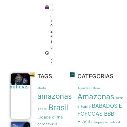
h
o
/
2
0
2
6
1
8
:
5
4
TAGS
CATEGORIAS
Legado
últimas
paralímpico:
noticias
a trajetória
alerta
Agenda Cultural
da primeira
amazonas
Amazonas
medalha do
Arte
Brasil em
Brasil
BABADOS E
1976
e Fama
Atleta
07/08
FOFOCAS
BBB
clima
Cidade
Brasil
Campanha Eleitoral
coronavírus
TSE institui