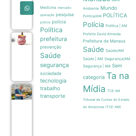
Meio
terras
queimadas
Mundo
Medicina
mercado
Ambiente
de projeto
pesquisa
POLÍTICA
operação
no Senado
Politica/AM
07/08
polícia
policia
Polícia
Política | AM
Política
Prefeito David Almeida
prefeitura
Poupança
Prefeitura de Manaus
registra
prevenção
Saúde
saída
Saúde/AM
líquida de
Saúde
R$ 7,15
Saúde | AM
Segurança/AM
bilhões
segurança
Sem
Segurança | AM
em julho
07/08
Ta na
sociedade
categoria
tecnologia
Mídia
trabalho
Cesta
TCE-AM
básica
transporte
em
Tribunal de Contas do Estado
Manaus
do Amazonas (TCE-AM)
registra
queda
de
5,18%
em
agosto