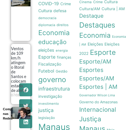
Cultura
Crime
Cinema
COVID-19
Crime
grupo de
Cultura/AM
Cultura | AM
assessoramento
Cultura
defesa
para vigiar IA e
Destaque
democracia
fake news nas
Destaques
eleições de
diplomacia
direitos
2026
Economia
07/08
Economia
Economia
educação
Eleições
Eleições
| AM
Ventos
eleições
Esporte
energia
2022
de 109
Esporte
finanças
km/h
Esporte/AM
atingem
Fiscalização
o litoral
Esportes
Futebol
Gestão
de
Santos e
Esportes/AM
governo
colocam
Esportes | AM
estado
infraestrutura
de alerta
07/08
Governador Wilson Lima
investigação
Governo do Amazonas
investimento
Internacional
justiça
Compartilhe
Governo
nas
Milei recua
Justiça
legislação
Redes
e retira
Manaus
venda de
Manaus