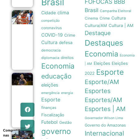
Brasil
FOFOCAS
BBB
Brasil
Campanha Eleitoral
clima
Cidade
Renato
Cultura
Crime
Cinema
Junior
competição
Cultura/AM
Cultura | AM
celebra Dia
coronavírus
dos Pais em
Destaque
COVID-19
Crime
Manaus
Destaques
com foco
Cultura
defesa
no
democracia
acolhimento
Economia
familiar
Economia
direitos
diplomacia
09/08
Eleições
Eleições
Economia
| AM
Esporte
2022
educação
Flávia
Esporte/AM
Saraiva
eleições
domina
Esportes
emergência
energia
Campeonato
Brasileiro
Esportes/AM
Esporte
com ouros
finanças
Esportes | AM
na trave e no
solo
Fiscalização
09/08
Governador Wilson Lima
Futebol
Gestão
Governo do Amazonas
governo
Compartilhe
Internacional
nas
Nunes