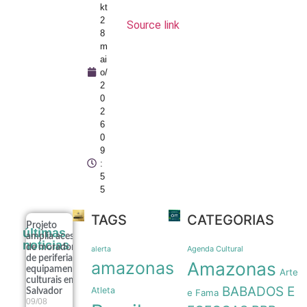
kt
2
Source link
8
m
ai
o/
2
0
2
6
0
9
:
5
5
TAGS
CATEGORIAS
Projeto
últimas
amplia acesso
noticias
de moradores
Agenda Cultural
alerta
de periferia a
amazonas
Amazonas
equipamentos
Arte
culturais em
BABADOS E
Atleta
Salvador
e Fama
09/08