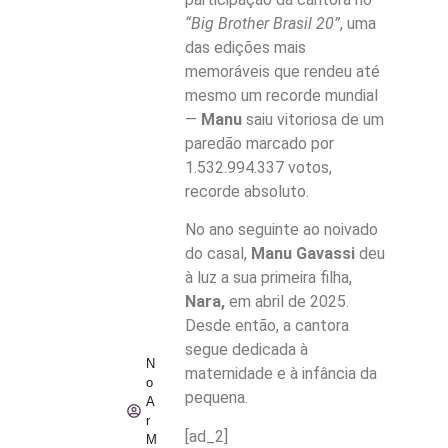
“Big Brother Brasil 20”
, uma
das edições mais
memoráveis que rendeu até
mesmo um recorde mundial
—
Manu
saiu vitoriosa de um
paredão marcado por
1.532.994.337 votos,
recorde absoluto.
No ano seguinte ao noivado
do casal,
Manu Gavassi
deu
à luz a sua primeira filha,
Nara,
em abril de 2025.
Desde então, a cantora
segue dedicada à
N
maternidade e à infância da
o
pequena.
A
r
[ad_2]
M