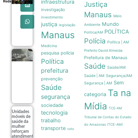
infraestrutura
Redes
Marques
Justiça
destaca
investigação
transparência
Manaus
Meio
das urnas
investimento
eletrônicas
justiça
Mundo
Ambiente
legislação
em evento do
POLÍTICA
TSE
Manaus
Politica/AM
09/08
Polícia
Política | AM
Medicina
Prefeito David Almeida
pesquisa
polícia
Tempestades
Prefeitura de Manaus
no Rio
Política
Saúde
Grande do
Saúde/AM
prefeitura
Sul deixam
milhares de
Saúde | AM
Segurança/AM
prevenção
desalojados
Sem
Segurança | AM
em 117
Saúde
municípios
Ta na
categoria
09/08
segurança
Mídia
sociedade
TCE-AM
tecnologia
Unidades
móveis de
Tribunal de Contas do Estado
trabalho
saúde da
do Amazonas (TCE-AM)
mulher
transporte
voto
reforçam
atendimento