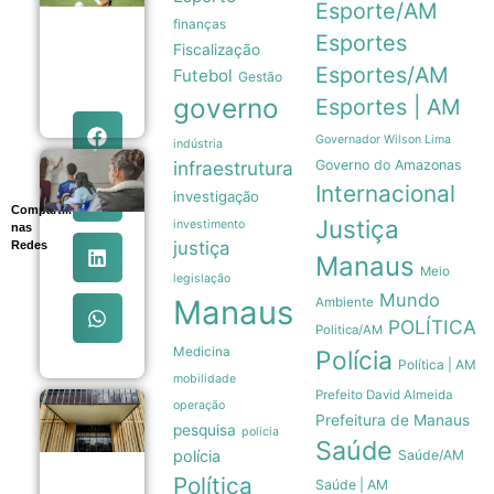
Esporte/AM
e Grêmio
finanças
avançam
Esportes
Fiscalização
às
quartas
Esportes/AM
Futebol
Gestão
de final
governo
Esportes | AM
05/08
Governador Wilson Lima
indústria
infraestrutura
Governo do Amazonas
Ideb
2025
Internacional
investigação
registra
Compartilhe
maior
Justiça
investimento
nas
evolução
justiça
Redes
da
Manaus
Meio
educação
legislação
básica
Mundo
Manaus
Ambiente
em duas
POLÍTICA
décadas
Politica/AM
05/08
Medicina
Polícia
Política | AM
mobilidade
Prefeito David Almeida
operação
Copom
Prefeitura de Manaus
reduz
pesquisa
policia
Saúde
taxa
polícia
Saúde/AM
Selic
para
Política
Saúde | AM