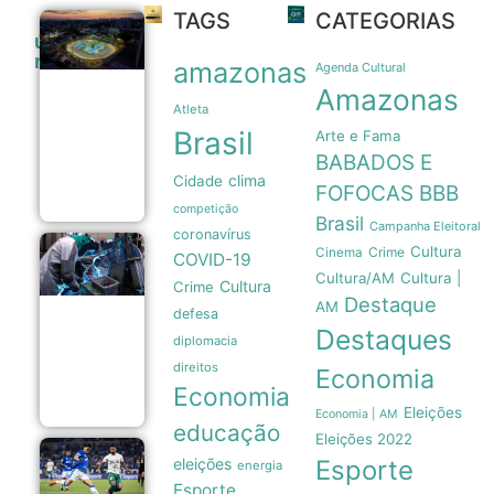
TAGS
CATEGORIAS
Prefeitura
últimas
de Manaus
noticias
amazonas
entrega
Agenda Cultural
Velódromo
Amazonas
Professora
Atleta
Alzira
Brasil
Arte e Fama
Campos
totalmente
BABADOS E
revitalizado
clima
Cidade
05/08
FOFOCAS
BBB
competição
Brasil
Campanha Eleitoral
coronavírus
Cultura
Crime
Taxa Selic
Cinema
COVID-19
em 14% ao
Cultura/AM
Cultura |
Cultura
Crime
ano é
Destaque
insuficiente
AM
defesa
para
Destaques
impulsionar
diplomacia
a indústria
direitos
Economia
brasileira
Economia
05/08
Eleições
Economia | AM
educação
Eleições 2022
Copa do
eleições
Esporte
energia
Brasil:
Esporte
Cruzeiro