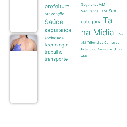
14% ao
Segurança/AM
prefeitura
ano em
novo
Sem
Segurança | AM
prevenção
ajuste
Ta
gradual
Saúde
categoria
05/08
segurança
na Mídia
TCE-
sociedade
Anamt
Tribunal de Contas do
AM
tecnologia
recomenda
que
Estado do Amazonas (TCE-
trabalho
companhias
AM)
facilitem
transporte
vacinação
de
funcionários
após 16
casos de
sarampo em
SP
05/08