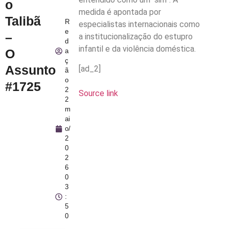
o
medida é apontada por
Talibã
R
especialistas internacionais como
e
–
a institucionalização do estupro
d
infantil e da violência doméstica.
O
a
ç
Assunto
[ad_2]
ã
o
#1725
2
Source link
2
m
ai
o/
2
0
2
6
0
3
:
5
0