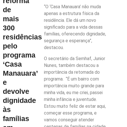
reforma
“O ‘Casa Manauara’ não muda
de
apenas a estrutura física da
mais
residência. Ele dá um novo
300
significado para a vida dessas
famílias, oferecendo dignidade,
residências
segurança e esperança”,
pelo
destacou.
programa
O secretário da Semhaf, Junior
‘Casa
Nunes, também destacou a
Manauara’
importância da retomada do
programa. “É um bairro com
e
importância muito grande para
devolve
minha vida, eu me criei, passei
dignidade
minha infância e juventude.
Estou muito feliz de estar aqui,
às
começar esse programa, e
famílias
vamos conseguir atender
centenas de famílias na cidade