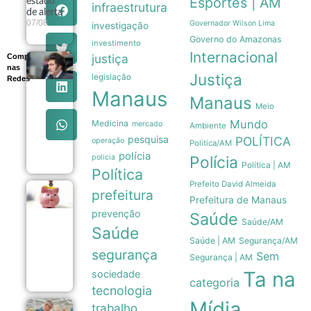
Esportes | AM
estado
infraestrutura
de alerta
07/08
Governador Wilson Lima
investigação
Governo do Amazonas
investimento
Internacional
justiça
Compartilhe
Governo
nas
Milei recua
Justiça
legislação
Redes
e retira
Manaus
venda de
Manaus
Meio
terras
queimadas
Mundo
Medicina
mercado
Ambiente
de projeto
pesquisa
POLÍTICA
operação
no Senado
Politica/AM
07/08
polícia
policia
Polícia
Política | AM
Política
Prefeito David Almeida
prefeitura
Poupança
Prefeitura de Manaus
registra
prevenção
Saúde
saída
Saúde/AM
líquida de
Saúde
R$ 7,15
Saúde | AM
Segurança/AM
bilhões
segurança
Sem
Segurança | AM
em julho
07/08
Ta na
sociedade
categoria
tecnologia
Mídia
trabalho