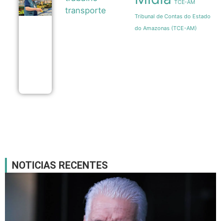
Cesta
TCE-AM
básica
transporte
em
Tribunal de Contas do Estado
Manaus
do Amazonas (TCE-AM)
registra
queda
de
5,18%
em
agosto
07/08
NOTICIAS RECENTES