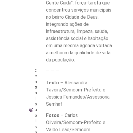
Gente Cuida”, força-tarefa que
concentrou serviços municipais
no bairro Cidade de Deus,
integrando ações de
infraestrutura, limpeza, saúde,
assistência social e habitação
em uma mesma agenda voltada
à melhoria da qualidade de vida
da população.
c
— — —
e
n
Texto
– Alessandra
tr
Taveira/Semcom-Prefeito e
a
Jessica Fernandes/Assessoria
l
Semhaf
p
u
Fotos
– Carlos
b
li
Oliveira/Semcom-Prefeito e
s
Valdo Leão/Semcom
h