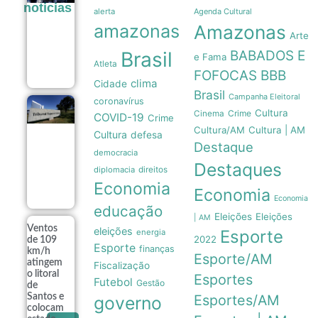
noticias
a trajetória
alerta
Agenda Cultural
da primeira
amazonas
Amazonas
medalha do
Arte
Brasil em
Brasil
BABADOS E
1976
e Fama
Atleta
07/08
FOFOCAS
BBB
clima
Cidade
Brasil
Campanha Eleitoral
coronavírus
TSE institui
Cultura
Crime
Cinema
COVID-19
Crime
grupo de
Cultura/AM
Cultura | AM
assessoramento
Cultura
defesa
para vigiar IA e
Destaque
democracia
fake news nas
Destaques
eleições de
diplomacia
direitos
2026
Economia
07/08
Economia
Economia
educação
Eleições
Eleições
| AM
Ventos
eleições
Esporte
energia
2022
de 109
Esporte
finanças
km/h
Esporte/AM
atingem
Fiscalização
o litoral
Esportes
Futebol
Gestão
de
Santos e
Esportes/AM
governo
colocam