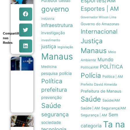
Esportes/AM
Futebol
Gestão
tem 639
governo
Esportes | AM
vagas de
emprego
abertas
Governador Wilson Lima
indústria
pelo Sine
Governo do Amazonas
infraestrutura
com
Internacional
orientações
investigação
Compartilhe
aos
nas
Justiça
investimento
candidatos
Redes
06/08
justiça
legislação
Manaus
Meio
Manaus
Mundo
Ambiente
Estudo
POLÍTICA
Medicina
mostra que
Politica/AM
Trikafta
polícia
pesquisa
Polícia
derrubou
Política | AM
Política
em 85% as
Prefeito David Almeida
internações
prefeitura
por fibrose
Prefeitura de Manaus
cística no
prevenção
Saúde
SUS
Saúde/AM
06/08
Saúde
Saúde | AM
Segurança/AM
segurança
Sem
Segurança | AM
Endividamento
Ta na
sociedade
categoria
das famílias
tecnologia
brasileiras