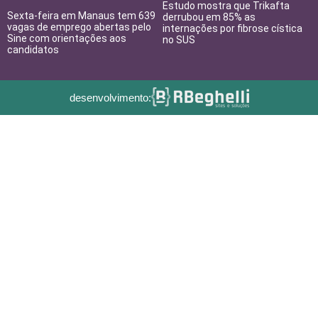
Estudo mostra que Trikafta
Sexta-feira em Manaus tem 639
derrubou em 85% as
vagas de emprego abertas pelo
internações por fibrose cística
Sine com orientações aos
no SUS
candidatos
desenvolvimento: