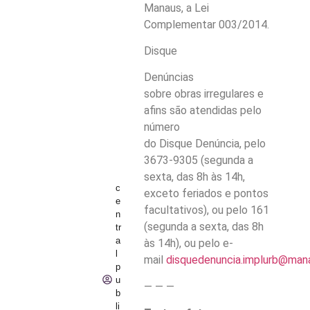
Manaus, a Lei
Complementar 003/2014.
Disque
Denúncias
sobre obras irregulares e
afins são atendidas pelo
número
do Disque Denúncia, pelo
3673-9305 (segunda a
sexta, das 8h às 14h,
c
exceto feriados e pontos
e
facultativos), ou pelo 161
n
(segunda a sexta, das 8h
tr
a
às 14h), ou pelo e-
l
mail
disquedenuncia.implurb@mana
p
u
— — —
b
li