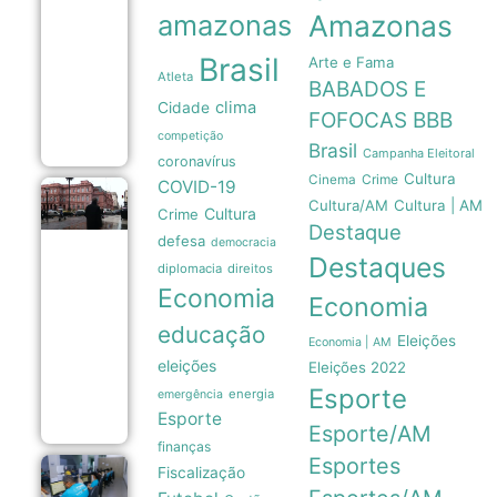
nacional
amazonas
Amazonas
forçam
recuo de
Brasil
Arte e Fama
Milei sobre
Atleta
venda de
BABADOS E
terras a
clima
Cidade
estrangeiros
FOFOCAS
BBB
06/08
competição
Brasil
Campanha Eleitoral
coronavírus
Cultura
Crime
Cinema
COVID-19
Pressão
Cultura/AM
Cultura | AM
Cultura
Crime
popular
Destaque
e
defesa
democracia
memória
Destaques
das
diplomacia
direitos
Malvinas
Economia
Economia
forçam
Milei a
educação
recuar
Eleições
Economia | AM
sobre
eleições
Eleições 2022
venda
Esporte
de terras
energia
emergência
06/08
Esporte
Esporte/AM
finanças
Esportes
Fiscalização
Sexta-feira
em Manaus