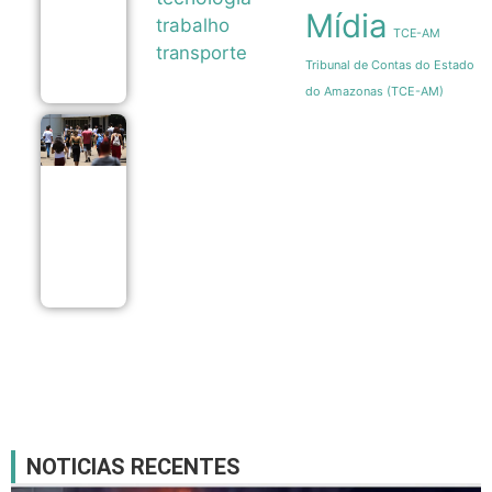
Mídia
atinge recorde
trabalho
TCE-AM
de 82% em
transporte
julho
Tribunal de Contas do Estado
06/08
do Amazonas (TCE-AM)
Enade 2026
encerra
prazo para
recursos de
atendimento
especializado
nesta sexta-
feira
06/08
NOTICIAS RECENTES