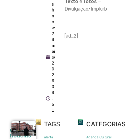
Texto
e
fotos
–
s
Divulgação/Implurb
h
n
o
w
2
[ad_2]
8
m
ai
o/
2
0
2
6
0
8
:
5
1
TAGS
CATEGORIAS
Pressão
últimas
popular e
noticias
memória
Agenda Cultural
alerta