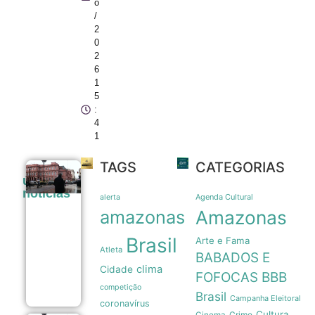
o
/
2
0
2
6
1
5
:
4
1
TAGS
CATEGORIAS
Pressão
últimas
popular e
noticias
memória
Agenda Cultural
alerta
nacional
amazonas
Amazonas
forçam
recuo de
Brasil
Arte e Fama
Milei sobre
Atleta
venda de
BABADOS E
terras a
clima
Cidade
estrangeiros
FOFOCAS
BBB
06/08
competição
Brasil
Campanha Eleitoral
coronavírus
Cultura
Crime