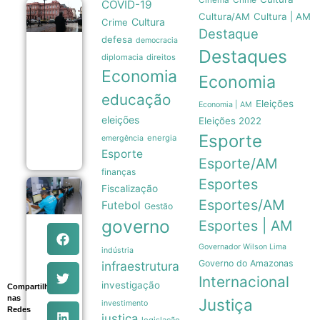
Cinema
COVID-19
Pressão
Cultura/AM
Cultura | AM
Cultura
Crime
popular
Destaque
e
defesa
democracia
memória
Destaques
das
diplomacia
direitos
Malvinas
Economia
Economia
forçam
Milei a
educação
recuar
Eleições
Economia | AM
sobre
eleições
Eleições 2022
venda
Esporte
de terras
energia
emergência
06/08
Esporte
Esporte/AM
finanças
Esportes
Fiscalização
Sexta-feira
em Manaus
Esportes/AM
Futebol
Gestão
tem 639
governo
Esportes | AM
vagas de
emprego
abertas
Governador Wilson Lima
indústria
pelo Sine
Governo do Amazonas
infraestrutura
com
Internacional
orientações
investigação
Compartilhe
aos
nas
Justiça
investimento
candidatos
Redes
06/08
justiça