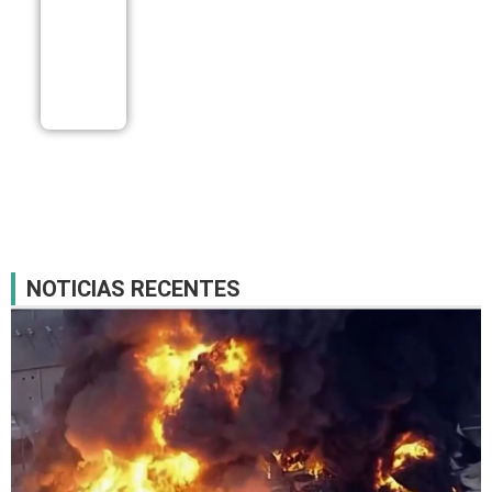
recursos de
atendimento
especializado
nesta sexta-
feira
06/08
NOTICIAS RECENTES