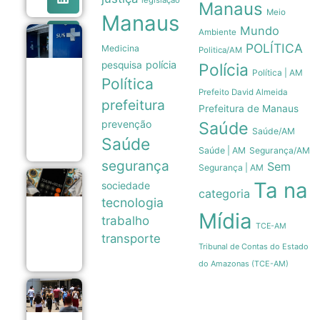
legislação
Manaus
Meio
Manaus
Mundo
Ambiente
Estudo
POLÍTICA
Medicina
mostra que
Politica/AM
Trikafta
polícia
pesquisa
Polícia
derrubou
Política | AM
Política
em 85% as
Prefeito David Almeida
internações
prefeitura
por fibrose
Prefeitura de Manaus
cística no
prevenção
Saúde
SUS
Saúde/AM
06/08
Saúde
Saúde | AM
Segurança/AM
segurança
Sem
Segurança | AM
Endividamento
Ta na
sociedade
categoria
das famílias
tecnologia
brasileiras
Mídia
atinge recorde
trabalho
TCE-AM
de 82% em
transporte
julho
Tribunal de Contas do Estado
06/08
do Amazonas (TCE-AM)
Enade 2026
encerra
prazo para