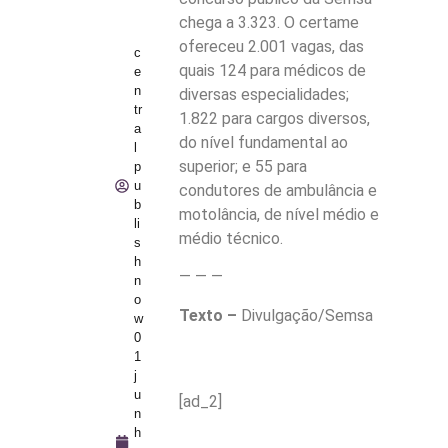
chega a 3.323. O certame
ofereceu 2.001 vagas, das
c
quais 124 para médicos de
e
n
diversas especialidades;
tr
1.822 para cargos diversos,
a
do nível fundamental ao
l
superior; e 55 para
p
u
condutores de ambulância e
b
motolância, de nível médio e
li
médio técnico.
s
h
— — —
n
o
Texto –
Divulgação/Semsa
w
0
1
j
u
[ad_2]
n
h