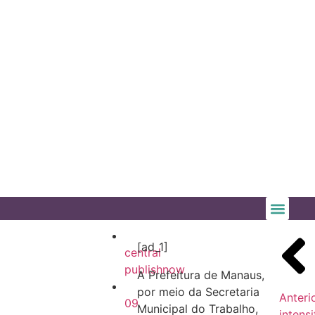
[ad_1]
central
publishnow
A Prefeitura de Manaus,
por meio da Secretaria
Anteri
09
Municipal do Trabalho,
intensi