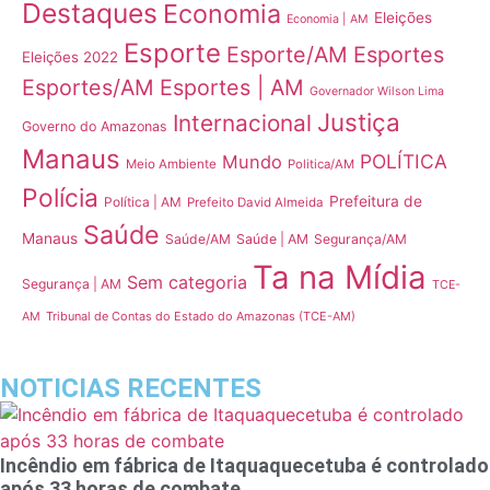
Destaques
Economia
Eleições
Economia | AM
Esporte
Esporte/AM
Esportes
Eleições 2022
Esportes/AM
Esportes | AM
Governador Wilson Lima
Justiça
Internacional
Governo do Amazonas
Manaus
POLÍTICA
Mundo
Meio Ambiente
Politica/AM
Polícia
Prefeitura de
Política | AM
Prefeito David Almeida
Saúde
Manaus
Saúde/AM
Saúde | AM
Segurança/AM
Ta na Mídia
Sem categoria
Segurança | AM
TCE-
Tribunal de Contas do Estado do Amazonas (TCE-AM)
AM
NOTICIAS RECENTES
Incêndio em fábrica de Itaquaquecetuba é controlado
após 33 horas de combate