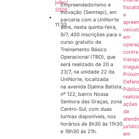
julho/
Empreendedorismo e
fiscal
2026
Inovação (Semtepi), em
e
parceria com a UniNorte
apree
11:33
abre, nesta quinta-feira,
veícul
9/7, 400 inscrições para o
em
curso gratuito de
opera
Treinamento Básico
contra
Operacional (TBO), que
transp
será realizado de 20 a
irregul
23/7, na unidade 22 da
Próxi
UniNorte, localizada
Defens
na avenida Djalma Batista,
Públic
nº 122, bairro Nossa
realiza
Senhora das Graças, zona
ações
Centro-Sul, com duas
de
turmas disponíveis, nos
atend
horários de 8h30 às 11h30
jurídic
e 18h30 às 21h.
em