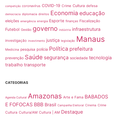
COVID-19
Cultura
Crime
defesa
coronavírus
competição
Economia
educação
diplomacia
direitos
democracia
Esporte
eleições
Fiscalização
finanças
energia
emergência
governo
infraestrutura
Futebol
Gestão
indústria
Manaus
justiça
investigação
legislação
investimento
Política
prefeitura
polícia
pesquisa
Medicina
Saúde
segurança
tecnologia
prevenção
sociedade
trabalho
transporte
CATEGORIAS
Amazonas
BABADOS
Arte e Fama
Agenda Cultural
E FOFOCAS
BBB
Brasil
Crime
Campanha Eleitoral
Cinema
Destaque
Cultura
Cultura/AM
Cultura | AM