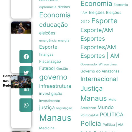
democracia
acolhimento
Economia
familiar
Economia
direitos
diplomacia
09/08
Eleições
Eleições
Economia
| AM
Esporte
2022
educação
Flávia
Esporte/AM
Saraiva
eleições
domina
Esportes
emergência
energia
Campeonato
Brasileiro
Esportes/AM
Esporte
com ouros
finanças
Esportes | AM
na trave e no
solo
Fiscalização
09/08
Governador Wilson Lima
Futebol
Gestão
Governo do Amazonas
governo
Compartilhe
Internacional
nas
Nunes
infraestrutura
Redes
Marques
Justiça
destaca
investigação
transparência
Manaus
Meio
das urnas
investimento
eletrônicas
justiça
Mundo
Ambiente
legislação
em evento do
POLÍTICA
TSE
Manaus
Politica/AM
09/08
Polícia
Política | AM
Medicina