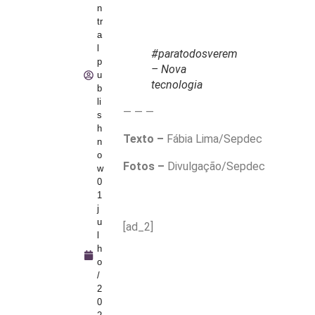
n
tr
a
l
#paratodosverem
p
– Nova
u
tecnologia
b
li
— — —
s
h
Texto –
Fábia Lima/Sepdec
n
o
Fotos –
Divulgação/Sepdec
w
0
1
j
u
[ad_2]
l
h
o
/
2
0