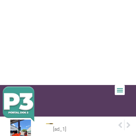
PRÓX
ANTE
PORTAL 
Tesouro
[ad_1]