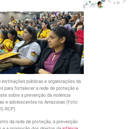
Lote da água mineral Crystal sem gás tem recolhimento voluntário — Agência Nacional de Vigilância Sanitária
Um em cada quatro brasileiros não sabe que o câncer pode ser prevenido
 instituições públicas e organizações da
il para fortalecer a rede de proteção e
bate sobre a prevenção da violência
ças e adolescentes no Amazonas (Foto:
VS-RCP)
ento da rede de proteção, a prevenção
as e a promoção dos direitos da
infância