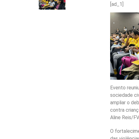
[ad_1]
Evento reuniu
sociedade civ
ampliar o de
contra crian
Aline Reis/F
O fortalecim
das violênci