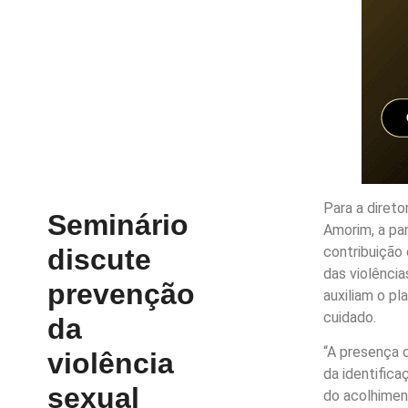
Para a diret
Seminário
Amorim, a pa
contribuição
discute
das violênci
prevenção
auxiliam o p
cuidado.
da
“A presença 
violência
da identifica
sexual
do acolhimen