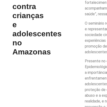
fortalecimen
contra
acompanhame
crianças
saúde”, ressa
e
O seminário r
e representan
adolescentes
sociedade ci
experiências
no
promoção de 
Amazonas
adolescentes
Presente no e
Epidemiológi
a importânci
enfrentament
adolescentes
proteção de c
abuso e a exp
realidade, e
prevenção e l