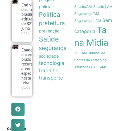
Endividamento
polícia
Saúde/AM
Saúde | AM
das famílias
Política
Segurança/AM
brasileiras
atinge recorde
Sem
Segurança | AM
prefeitura
de 82% em
Ta
julho
prevenção
categoria
06/08
Saúde
na Mídia
segurança
Enade 2026
Tribunal de
TCE-AM
encerra
sociedade
prazo para
Contas do Estado do
tecnologia
recursos de
Amazonas (TCE-AM)
atendimento
trabalho
especializado
transporte
nesta sexta-
feira
06/08
Compartilhe