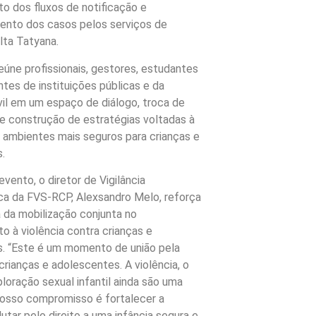
to dos fluxos de notificação e
nto dos casos pelos serviços de
lta Tatyana.
eúne profissionais, gestores, estudantes
tes de instituições públicas e da
vil em um espaço de diálogo, troca de
 e construção de estratégias voltadas à
ambientes mais seguros para crianças e
.
vento, o diretor de Vigilância
ca da FVS-RCP, Alexsandro Melo, reforça
a da mobilização conjunta no
o à violência contra crianças e
. “Este é um momento de união pela
rianças e adolescentes. A violência, o
loração sexual infantil ainda são uma
 nosso compromisso é fortalecer a
utar pelo direito a uma infância segura e