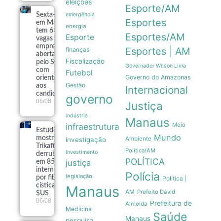
eleições
Esporte/AM
Sexta-feira
emergência
Esportes
em Manaus
energia
tem 639
Esportes/AM
Esporte
vagas de
emprego
Esportes | AM
finanças
abertas
Fiscalização
pelo Sine
Governador Wilson Lima
com
Futebol
Governo do Amazonas
orientações
Gestão
aos
Internacional
candidatos
governo
06/08
Justiça
indústria
Manaus
infraestrutura
Meio
Estudo
Mundo
mostra que
Ambiente
investigação
Trikafta
Politica/AM
investimento
derrubou
POLÍTICA
justiça
em 85% as
internações
Polícia
legislação
por fibrose
Política |
cística no
Manaus
AM
Prefeito David
SUS
06/08
Prefeitura de
Almeida
Medicina
Saúde
Manaus
pesquisa