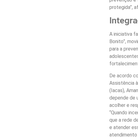
protegida”, a
Integra
A iniciativa 
Bonito”, mov
para a preven
adolescentes
fortalecimen
De acordo co
Assistência 
(Iacas), Aman
depende de u
acolher e re
“Quando ince
que a rede d
e atender es
atendimento 