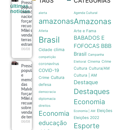
TAGS
CATEGORIAS
Pressão
últimas
popular e
noticias
memória
Agenda Cultural
alerta
nacional
amazonas
Amazonas
forçam
recuo de
Arte e Fama
Milei sobre
Atleta
venda de
BABADOS E
Brasil
terras a
estrangeiros
FOFOCAS
BBB
06/08
clima
Cidade
Brasil
Campanha
competição
Crime
Eleitoral
Cinema
coronavírus
Pressão
Cultura
Cultura/AM
COVID-19
popular
Cultura | AM
e
Cultura
Crime
memória
Destaque
defesa
das
Destaques
Malvinas
democracia
forçam
Milei a
diplomacia
Economia
recuar
direitos
sobre
Eleições
Economia | AM
Economia
venda
de terras
Eleições 2022
educação
06/08
Esporte