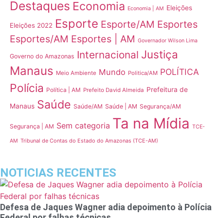
Destaques
Economia
Eleições
Economia | AM
Esporte
Esporte/AM
Esportes
Eleições 2022
Esportes/AM
Esportes | AM
Governador Wilson Lima
Justiça
Internacional
Governo do Amazonas
Manaus
POLÍTICA
Mundo
Meio Ambiente
Politica/AM
Polícia
Prefeitura de
Política | AM
Prefeito David Almeida
Saúde
Manaus
Saúde/AM
Saúde | AM
Segurança/AM
Ta na Mídia
Sem categoria
Segurança | AM
TCE-
Tribunal de Contas do Estado do Amazonas (TCE-AM)
AM
NOTICIAS RECENTES
Defesa de Jaques Wagner adia depoimento à Polícia
Federal por falhas técnicas