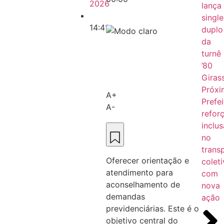
2026
lança
single
14:41
duplo
da
turnê
’80
Girass
Próx
A+
Prefei
A-
refor
inclu
no
trans
Oferecer orientação e
colet
atendimento para
com
aconselhamento de
nova
demandas
ação
previdenciárias. Este é o
objetivo central do