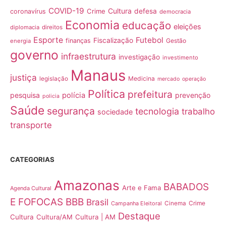
COVID-19
Cultura
Crime
defesa
coronavírus
democracia
Economia
educação
eleições
diplomacia
direitos
Esporte
Futebol
Fiscalização
finanças
Gestão
energia
governo
infraestrutura
investigação
investimento
Manaus
justiça
Medicina
legislação
mercado
operação
Política
prefeitura
pesquisa
polícia
prevenção
policia
Saúde
segurança
tecnologia
trabalho
sociedade
transporte
CATEGORIAS
Amazonas
BABADOS
Arte e Fama
Agenda Cultural
E FOFOCAS
BBB
Brasil
Crime
Campanha Eleitoral
Cinema
Destaque
Cultura
Cultura/AM
Cultura | AM