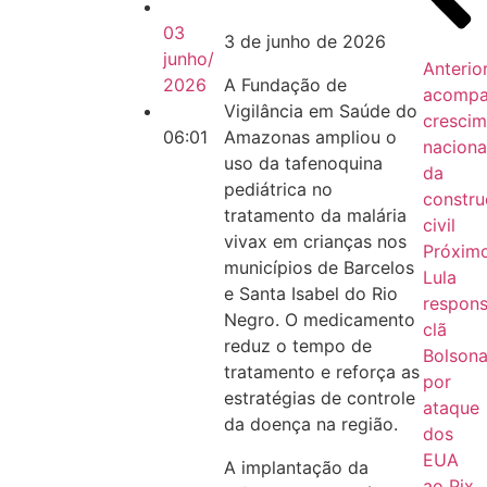
03
3 de junho de 2026
junho/
Anterio
2026
A Fundação de
acompa
Vigilância em Saúde do
crescim
06:01
Amazonas ampliou o
naciona
uso da tafenoquina
da
pediátrica no
constr
tratamento da malária
civil
vivax em crianças nos
Próxim
municípios de Barcelos
Lula
e Santa Isabel do Rio
respons
Negro. O medicamento
clã
reduz o tempo de
Bolsona
tratamento e reforça as
por
estratégias de controle
ataque
da doença na região.
dos
EUA
A implantação da
ao Pix