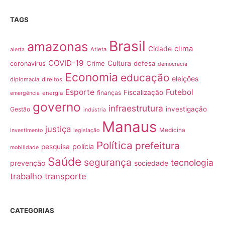
TAGS
Brasil
amazonas
clima
Cidade
Atleta
alerta
COVID-19
Cultura
Crime
defesa
coronavírus
democracia
Economia
educação
eleições
diplomacia
direitos
Esporte
Futebol
Fiscalização
finanças
energia
emergência
governo
infraestrutura
investigação
Gestão
indústria
Manaus
justiça
Medicina
investimento
legislação
Política
prefeitura
polícia
pesquisa
mobilidade
Saúde
segurança
tecnologia
prevenção
sociedade
trabalho
transporte
CATEGORIAS