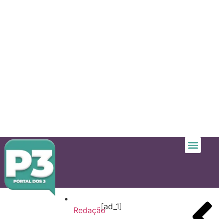
[ad_1]
Redação