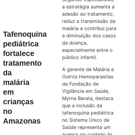
a estratégia aumenta a
adesão ao tratamento,
reduz a transmissão da
malária e contribui para
Tafenoquina
a diminuição dos casos
pediátrica
da doença,
especialmente entre o
fortalece
público infantil.
tratamento
A gerente de Malária e
da
Outros Hemoparasitas
malária
da Fundação de
em
Vigilância em Saúde,
Myrna Barata, destaca
crianças
que a inclusão da
no
tafenoquina pediátrica
Amazonas
no Sistema Único de
Saúde representa um
avanço no cuidado às