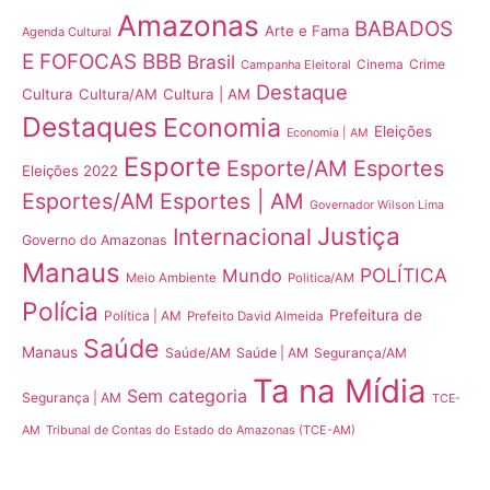
Amazonas
BABADOS
Arte e Fama
Agenda Cultural
E FOFOCAS
BBB
Brasil
Crime
Campanha Eleitoral
Cinema
Destaque
Cultura
Cultura/AM
Cultura | AM
Destaques
Economia
Eleições
Economia | AM
Esporte
Esporte/AM
Esportes
Eleições 2022
Esportes/AM
Esportes | AM
Governador Wilson Lima
Justiça
Internacional
Governo do Amazonas
Manaus
POLÍTICA
Mundo
Meio Ambiente
Politica/AM
Polícia
Prefeitura de
Política | AM
Prefeito David Almeida
Saúde
Manaus
Saúde/AM
Saúde | AM
Segurança/AM
Ta na Mídia
Sem categoria
Segurança | AM
TCE-
Tribunal de Contas do Estado do Amazonas (TCE-AM)
AM