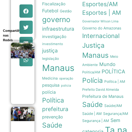
aos 68 anos
Esportes/AM
Fiscalização
em Rosário e
Futebol
Gestão
Esportes | AM
recebe
homenagens
governo
do mundo
Governador Wilson Lima
esportivo
infraestrutura
Governo do Amazonas
08/08
Compartilhe
Internacional
nas
investigação
Redes
Justiça
investimento
Bolerão
justiça
da
Manaus
Meio
Saudade
legislação
celebra
Mundo
Manaus
Ambiente
Dia dos
POLÍTICA
Pais com
Politica/AM
música e
Medicina
Polícia
operação
integração
Política | AM
pesquisa
em
policia
Prefeito David Almeida
Manaus
polícia
08/08
Prefeitura de Manaus
Política
Saúde
Saúde/AM
prefeitura
Eleições
Saúde | AM
Segurança/AM
prevenção
2026:
Sem
Segurança | AM
partidos têm
Saúde
até o dia 15
Ta na
categoria
para