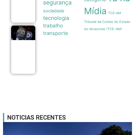
segurança
oficializar
Mídia
candidaturas
sociedade
08/08
TCE-AM
tecnologia
Tribunal de Contas do Estado
trabalho
do Amazonas (TCE-AM)
Legado
transporte
paralímpico:
a trajetória
da primeira
medalha do
Brasil em
1976
07/08
NOTICIAS RECENTES