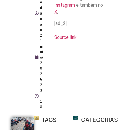
e
Instagram
e também no
d
X
.
a
ç
[ad_2]
ã
o
2
Source link
1
m
ai
o/
2
0
2
6
2
3
:
1
8
TAGS
CATEGORIAS
Vacinação
últimas
contra