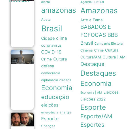
noticias
sarampo
alerta
Agenda Cultural
em São
amazonas
Amazonas
Paulo
gera
Atleta
Arte e Fama
longas
filas em
Brasil
BABADOS E
postos da
capital
FOFOCAS
BBB
clima
Cidade
08/08
Brasil
Campanha Eleitoral
coronavírus
Cultura
Crime
Cinema
COVID-19
Moraes
Cultura/AM
Cultura | AM
Cultura
Crime
mantém
Destaque
proibição
defesa
de visitas
Destaques
democracia
e nega
encontro
diplomacia
direitos
Economia
de
Economia
Bolsonaro
com
Eleições
Economia | AM
educação
filhos
Eleições 2022
08/08
eleições
Esporte
energia
emergência
Esporte/AM
Jorge
Esporte
Horacio
Esportes
finanças
Messi morre