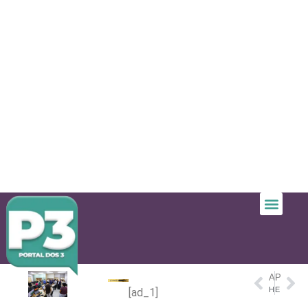
ANTERIOR
PRÓXIMO
Homem Indígena engravida a própria filha e repete crime com a ‘filha-neta’ de 12 anos em Tapauá, no Amazonas
Embaixadores da União Europeia visitam a UEA e conhecem projetos de inovação no Amazonas
[ad_1]