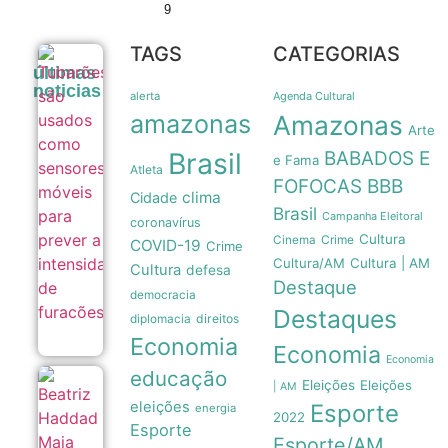
9
TAGS
CATEGORIAS
Tubarões
últimas
são usados
noticias
como
alerta
Agenda Cultural
sensores
amazonas
Amazonas
móveis
Arte
para prever
Brasil
BABADOS E
a
e Fama
Atleta
intensidade
FOFOCAS
BBB
de
clima
Cidade
furacões
Brasil
Campanha Eleitoral
08/08
coronavírus
Cultura
Crime
Cinema
COVID-19
Crime
Cultura/AM
Cultura | AM
Cultura
defesa
Destaque
democracia
Destaques
direitos
diplomacia
Economia
Economia
Economia
educação
Eleições
Eleições
Beatriz
| AM
Haddad
eleições
Esporte
energia
2022
Maia
Esporte
anuncia
Esporte/AM