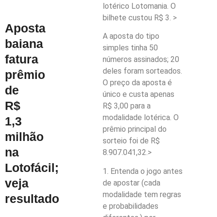
lotérico Lotomania. O
bilhete custou R$ 3. >
Aposta
A aposta do tipo
baiana
simples tinha 50
fatura
números assinados; 20
deles foram sorteados.
prêmio
O preço da aposta é
de
único e custa apenas
R$
R$ 3,00 para a
modalidade lotérica. O
1,3
prêmio principal do
milhão
sorteio foi de R$
na
8.907.041,32.>
Lotofácil;
1. Entenda o jogo antes
veja
de apostar (cada
modalidade tem regras
resultado
e probabilidades