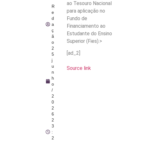
ao Tesouro Nacional
R
para aplicação no
e
Fundo de
d
a
Financiamento ao
ç
Estudante do Ensino
ã
Superior (Fies).>
o
2
[ad_2]
5
j
u
Source link
n
h
o
/
2
0
2
6
2
3
:
2