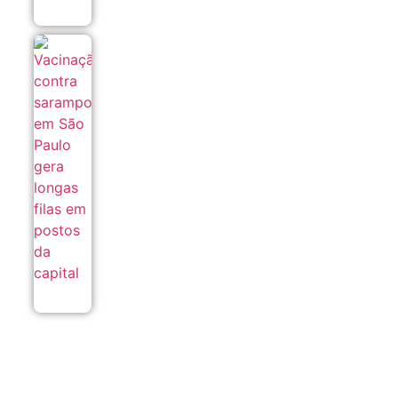
Vacinação
contra
sarampo
em São
Paulo
gera
longas
filas em
postos da
capital
08/08