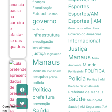
pausa
finanças
na
Esportes
Fiscalização
carreira
e
Esportes/AM
Futebol
Gestão
afasta-
governo
Esportes | AM
se das
quadras
08/08
Governador Wilson Lima
indústria
infraestrutura
Governo do Amazonas
Internacional
investigação
Justiça
investimento
justiça
legislação
Manaus
Meio
Manaus
Mundo
Lula
Ambiente
pretende
POLÍTICA
Medicina
mobilidade
Politica/AM
apresentar
pesquisa
Polícia
dados de
policia
Política | AM
preservação
polícia
da
Prefeito David Almeida
Política
Amazônia
Prefeitura de Manaus
ao governo
prefeitura
Trump
Saúde
Saúde/AM
08/08
prevenção
Saúde | AM
Segurança/AM
Compartilhe
Saúde
nas