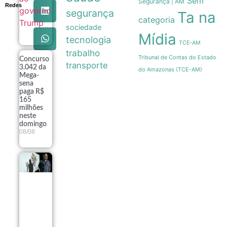
Sem
Segurança | AM
Redes
segurança
Ta na
categoria
sociedade
Mídia
tecnologia
TCE-AM
trabalho
Tribunal de Contas do Estado
Concurso
transporte
3.042 da
do Amazonas (TCE-AM)
Mega-
sena
paga R$
165
milhões
neste
domingo
08/08
Exposição
fotográfica
no Rio
revela a
estética e a
resistência
dos
ambulantes
08/08