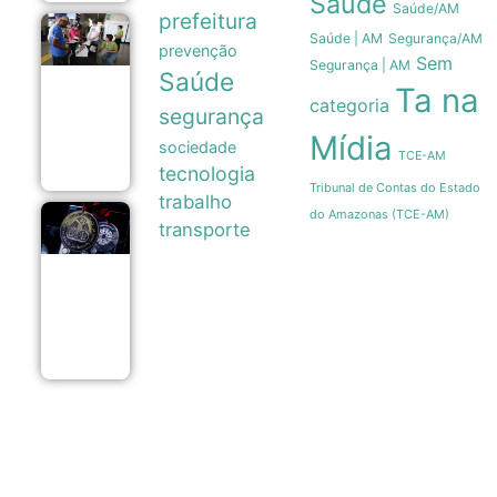
Saúde
Saúde/AM
prefeitura
Eleições
Saúde | AM
Segurança/AM
prevenção
2026:
Sem
Segurança | AM
partidos têm
Saúde
até o dia 15
Ta na
categoria
para
segurança
oficializar
Mídia
candidaturas
sociedade
08/08
TCE-AM
tecnologia
Tribunal de Contas do Estado
trabalho
do Amazonas (TCE-AM)
Legado
transporte
paralímpico:
a trajetória
da primeira
medalha do
Brasil em
1976
07/08