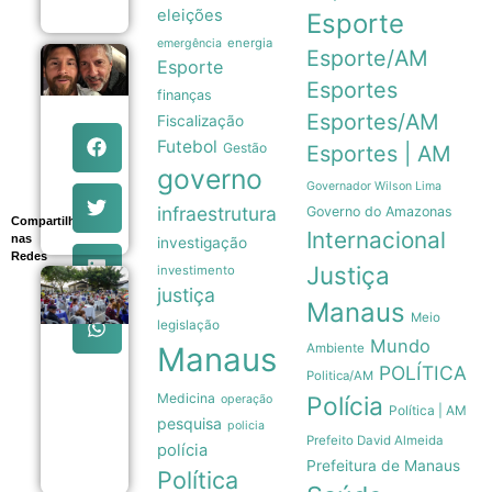
eleições
Esporte
energia
emergência
Esporte/AM
Jorge
Esporte
Horacio
Esportes
finanças
Messi morre
aos 68 anos
Esportes/AM
Fiscalização
em Rosário e
Futebol
Gestão
Esportes | AM
recebe
homenagens
governo
do mundo
Governador Wilson Lima
esportivo
infraestrutura
Governo do Amazonas
08/08
Compartilhe
Internacional
nas
investigação
Redes
Justiça
investimento
Bolerão
justiça
da
Manaus
Meio
Saudade
legislação
celebra
Mundo
Manaus
Ambiente
Dia dos
POLÍTICA
Pais com
Politica/AM
música e
Medicina
Polícia
operação
integração
Política | AM
pesquisa
em
policia
Prefeito David Almeida
Manaus
polícia
08/08
Prefeitura de Manaus
Política