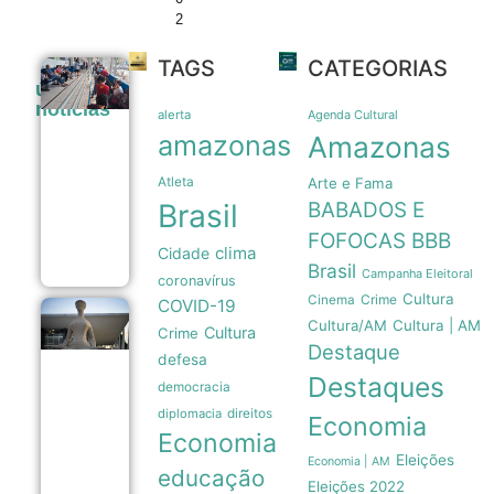
2
TAGS
CATEGORIAS
Vacinação
últimas
contra
noticias
sarampo
alerta
Agenda Cultural
em São
amazonas
Amazonas
Paulo
gera
Atleta
Arte e Fama
longas
filas em
Brasil
BABADOS E
postos da
capital
FOFOCAS
BBB
clima
Cidade
08/08
Brasil
Campanha Eleitoral
coronavírus
Cultura
Crime
Cinema
COVID-19
Moraes
Cultura/AM
Cultura | AM
Cultura
Crime
mantém
Destaque
proibição
defesa
de visitas
Destaques
democracia
e nega
encontro
diplomacia
direitos
Economia
de
Economia
Bolsonaro
com
Eleições
Economia | AM
educação
filhos
Eleições 2022
08/08