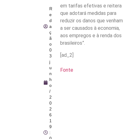
em tarifas efetivas e reitera
R
que adotará medidas para
e
reduzir os danos que venham
d
a
a ser causados à economia,
ç
aos empregos e à renda dos
ã
brasileiros”.
o
0
[ad_2]
3
j
u
Fonte
n
h
o
/
2
0
2
6
1
9
:
0