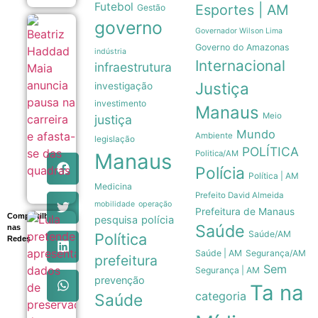
Futebol
Esportes | AM
Gestão
governo
Beatriz
Governador Wilson Lima
Haddad
Governo do Amazonas
Maia
indústria
anuncia
Internacional
infraestrutura
pausa
Justiça
na
investigação
carreira
investimento
e
Manaus
Meio
justiça
afasta-
se das
Mundo
Ambiente
legislação
quadras
POLÍTICA
08/08
Politica/AM
Manaus
Polícia
Política | AM
Medicina
Prefeito David Almeida
mobilidade
operação
Prefeitura de Manaus
Compartilhe
pesquisa
polícia
Lula
Saúde
nas
Saúde/AM
pretende
Política
Redes
apresentar
Saúde | AM
Segurança/AM
prefeitura
dados de
Sem
preservação
Segurança | AM
prevenção
da
Ta na
Amazônia
categoria
Saúde
ao governo
Trump