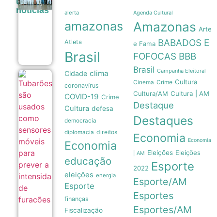
últimas
de Manaus
noticias
amplia apoio
alerta
Agenda Cultural
a atletas de
amazonas
Amazonas
jiu-jítsu para
Arte
150
BABADOS E
Atleta
beneficiados
e Fama
09/08
Brasil
FOFOCAS
BBB
Brasil
Campanha Eleitoral
clima
Cidade
Tubarões
Cultura
Crime
Cinema
coronavírus
são usados
Cultura/AM
Cultura | AM
como
COVID-19
Crime
sensores
Destaque
Cultura
defesa
móveis
Destaques
para prever
democracia
a
direitos
diplomacia
intensidade
Economia
de
Economia
Economia
furacões
Eleições
Eleições
| AM
08/08
educação
Esporte
2022
eleições
energia
Esporte/AM
Esporte
Esportes
finanças
Esportes/AM
Fiscalização