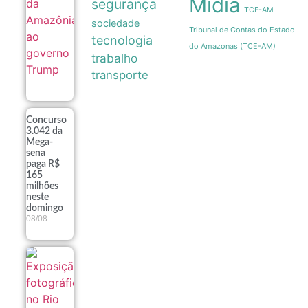
Mídia
segurança
08/08
TCE-AM
sociedade
Tribunal de Contas do Estado
tecnologia
do Amazonas (TCE-AM)
trabalho
transporte
Concurso
3.042 da
Mega-
sena
paga R$
165
milhões
neste
domingo
08/08
Exposição
fotográfica
no Rio
revela a
estética e a