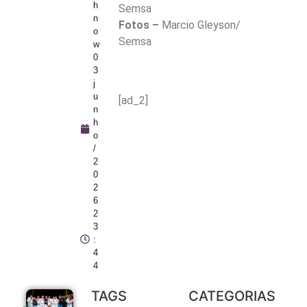
h
Semsa
n
Fotos –
Marcio Gleyson/
o
Semsa
w
0
3
j
u
[ad_2]
n
h
o
/
2
0
2
6
2
3
:
4
4
TAGS
CATEGORIAS
Prefeitura