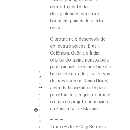
enfrentamento das
desigualdades em saúde
bucal em países de média
renda.
O programa é desenvolvido
em quatro países, Brasil,
Colômbia, Quênia e Índia,
ofertando treinamentos para
profissionais de saúde bucal e
c
bolsas de estudo para cursos
e
de mestrado no Reino Unido,
n
além de financiamento para
tr
a
projetos de pesquisa, como é
l
o caso do projeto conduzido
p
na zona rural de Manaus.
u
b
— — —
li
Texto –
Jony Clay Borges /
s