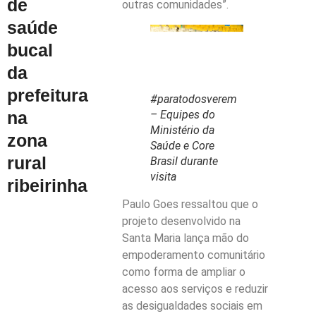
de
outras comunidades”.
saúde
bucal
da
prefeitura
#paratodosverem
na
– Equipes do
Ministério da
zona
Saúde e Core
rural
Brasil durante
visita
ribeirinha
Paulo Goes ressaltou que o
projeto desenvolvido na
Santa Maria lança mão do
empoderamento comunitário
como forma de ampliar o
acesso aos serviços e reduzir
as desigualdades sociais em