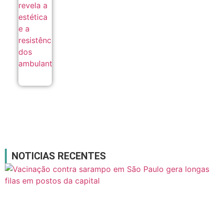
resistência
dos
ambulantes
08/08
NOTICIAS RECENTES