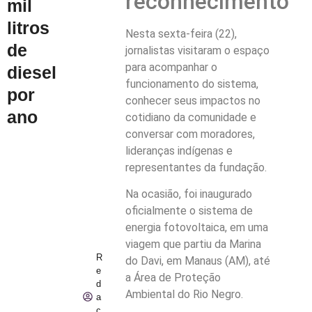
reconhecimento
mil
litros
Nesta sexta-feira (22),
de
jornalistas visitaram o espaço
para acompanhar o
diesel
funcionamento do sistema,
por
conhecer seus impactos no
ano
cotidiano da comunidade e
conversar com moradores,
lideranças indígenas e
representantes da fundação.
Na ocasião, foi inaugurado
oficialmente o sistema de
energia fotovoltaica, em uma
viagem que partiu da Marina
R
do Davi, em Manaus (AM), até
e
a Área de Proteção
d
Ambiental do Rio Negro.
a
ç