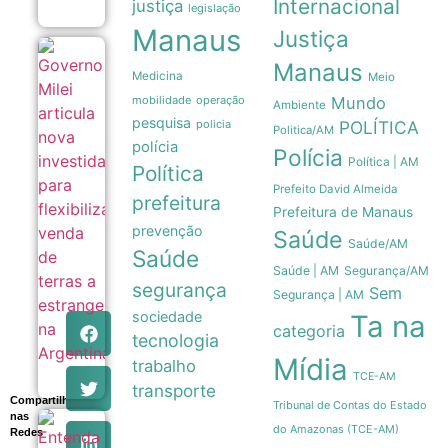
Internacional
justiça
legislação
Manaus
Justiça
Governo
Manaus
Milei
Medicina
Meio
articula
mobilidade
operação
Mundo
nova
Ambiente
investida
pesquisa
policia
POLÍTICA
Politica/AM
para
polícia
Polícia
flexibilizar
Política | AM
venda de
Política
terras a
Prefeito David Almeida
prefeitura
estrangeiros
Prefeitura de Manaus
na
prevenção
Argentina
Saúde
Saúde/AM
05/08
Saúde
Saúde | AM
Segurança/AM
segurança
Sem
Segurança | AM
sociedade
Ta na
categoria
tecnologia
Mídia
trabalho
TCE-AM
transporte
Compartilhe
Tribunal de Contas do Estado
nas
Entenda
do Amazonas (TCE-AM)
Redes
a