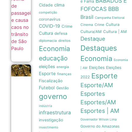
BABADOS E
caos no
e Fama
clima
Cidade
trânsito de
FOFOCAS
BBB
São Paulo
competição
05/08
Brasil
Campanha Eleitoral
coronavírus
Cultura
Crime
Cinema
COVID-19
Crime
Cultura/AM
Cultura | AM
Cultura
defesa
Destaque
diplomacia
direitos
Destaques
Economia
Economia
educação
Economia
eleições
energia
Eleições
Eleições
| AM
Manas
Esporte
Esporte
finanças
e o
2022
Agente
Fiscalização
Esporte/AM
Secreto
Futebol
Gestão
dividem
Esportes
o topo
governo
do
Esportes/AM
Grande
indústria
Otelo
Esportes | AM
infraestrutura
2026
em
investigação
Governador Wilson Lima
empate
Governo do Amazonas
inédito
investimento
05/08