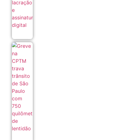
Greve na
CPTM trava
trânsito de
São Paulo
com 750
quilômetros
de lentidão
05/08