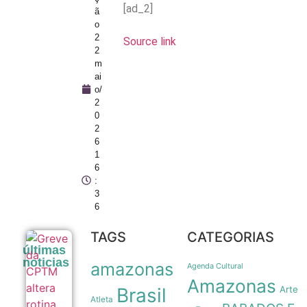
[ad_2]
ã
o
2
Source link
2
m
ai
o/
2
0
2
6
1
6
:
3
6
TAGS
CATEGORIAS
Greve da
últimas
CPTM
noticias
amazonas
altera
Agenda Cultural
rotina de
Amazonas
passageiros
Brasil
Arte
e causa
Atleta