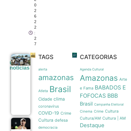
0
2
6
2
2
:
2
7
TAGS
CATEGORIAS
Tubarões
últimas
são usados
noticias
como
alerta
Agenda Cultural
sensores
amazonas
Amazonas
móveis
Arte
para prever
Brasil
BABADOS E
a
e Fama
Atleta
intensidade
FOFOCAS
BBB
de
clima
Cidade
furacões
Brasil
Campanha Eleitoral
08/08
coronavírus
Cultura
Crime
Cinema
COVID-19
Crime
Cultura/AM
Cultura | AM
Cultura
defesa
Beatriz
Destaque
democracia
Haddad