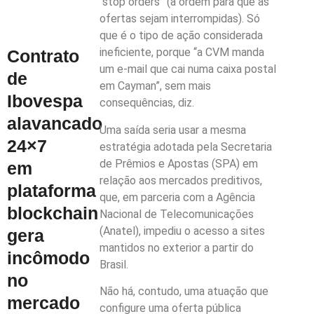
“stop orders” (a ordem para que as
ofertas sejam interrompidas). Só
que é o tipo de ação considerada
ineficiente, porque “a CVM manda
Contrato
um e-mail que cai numa caixa postal
de
em Cayman”, sem mais
Ibovespa
consequências, diz.
alavancado
Uma saída seria usar a mesma
24×7
estratégia adotada pela Secretaria
de Prêmios e Apostas (SPA) em
em
relação aos mercados preditivos,
plataforma
que, em parceria com a Agência
blockchain
Nacional de Telecomunicações
(Anatel), impediu o acesso a sites
gera
mantidos no exterior a partir do
incômodo
Brasil.
no
Não há, contudo, uma atuação que
mercado
configure uma oferta pública