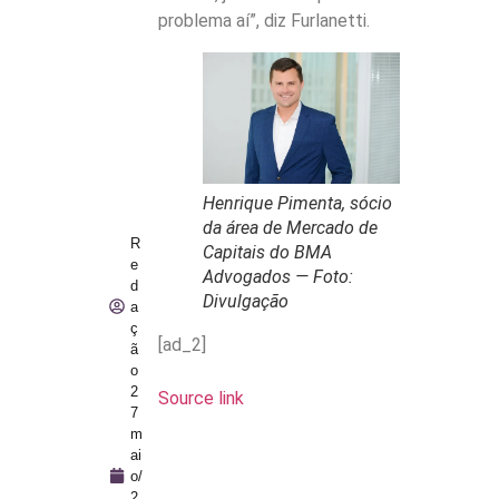
problema aí”, diz Furlanetti.
Henrique Pimenta, sócio
da área de Mercado de
R
Capitais do BMA
e
Advogados — Foto:
d
Divulgação
a
ç
[ad_2]
ã
o
2
Source link
7
m
ai
o/
2