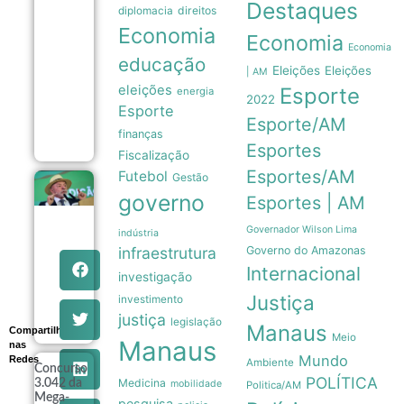
Destaques
Maia
direitos
diplomacia
anuncia
Economia
pausa
Economia
na
Economia
educação
carreira
Eleições
Eleições
| AM
e
eleições
Esporte
afasta-
energia
2022
se das
Esporte
quadras
Esporte/AM
08/08
finanças
Esportes
Fiscalização
Esportes/AM
Futebol
Gestão
Lula
governo
Esportes | AM
pretende
apresentar
dados de
Governador Wilson Lima
indústria
preservação
infraestrutura
Governo do Amazonas
da
Internacional
Amazônia
investigação
ao governo
Justiça
investimento
Trump
08/08
justiça
legislação
Manaus
Compartilhe
Meio
Manaus
nas
Mundo
Redes
Ambiente
Concurso
POLÍTICA
Medicina
3.042 da
mobilidade
Politica/AM
Mega-
pesquisa