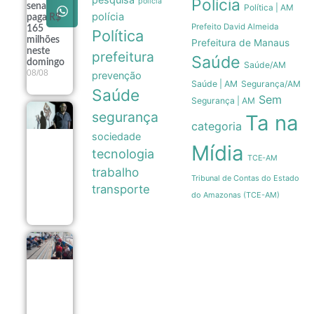
Polícia
policia
sena
Política | AM
polícia
paga R$
Prefeito David Almeida
165
Política
milhões
Prefeitura de Manaus
neste
prefeitura
Saúde
domingo
Saúde/AM
08/08
prevenção
Saúde | AM
Segurança/AM
Saúde
Sem
Segurança | AM
segurança
Exposição
Ta na
categoria
fotográfica
sociedade
no Rio
Mídia
revela a
tecnologia
TCE-AM
estética e a
trabalho
resistência
Tribunal de Contas do Estado
dos
transporte
ambulantes
do Amazonas (TCE-AM)
08/08
Vacinação
contra
sarampo
em São
Paulo
gera
longas