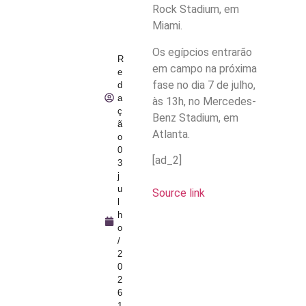
Rock Stadium, em
Miami.
Os egípcios entrarão
R
em campo na próxima
e
fase no dia 7 de julho,
d
a
às 13h, no Mercedes-
ç
Benz Stadium, em
ã
Atlanta.
o
0
[ad_2]
3
j
u
Source link
l
h
o
/
2
0
2
6
1