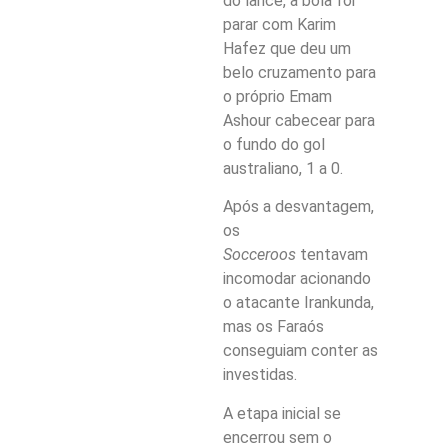
do lance, a bola foi
parar com Karim
Hafez que deu um
belo cruzamento para
o próprio Emam
Ashour cabecear para
o fundo do gol
australiano, 1 a 0.
Após a desvantagem,
os
Socceroos
tentavam
incomodar acionando
o atacante Irankunda,
mas os Faraós
conseguiam conter as
investidas.
A etapa inicial se
encerrou sem o