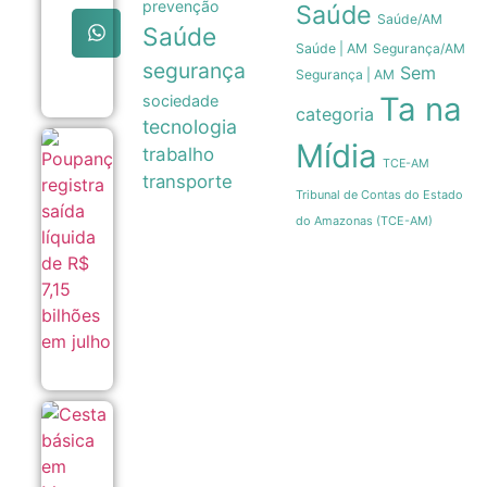
prevenção
Saúde
terras
Saúde/AM
Saúde
queimadas
Saúde | AM
Segurança/AM
de projeto
segurança
no Senado
Sem
Segurança | AM
07/08
Ta na
sociedade
categoria
tecnologia
Mídia
Poupança
trabalho
TCE-AM
registra
transporte
saída
Tribunal de Contas do Estado
líquida de
R$ 7,15
do Amazonas (TCE-AM)
bilhões
em julho
07/08
Cesta
básica
em
Manaus