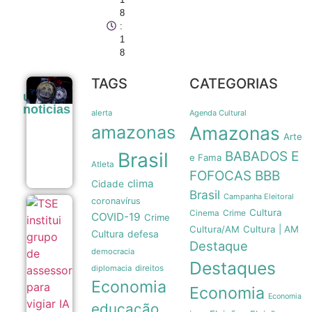
8
:
1
8
TAGS
CATEGORIAS
Legado
últimas
paralímpico:
noticias
a trajetória
alerta
Agenda Cultural
da primeira
amazonas
Amazonas
medalha do
Arte
Brasil em
Brasil
BABADOS E
1976
e Fama
Atleta
07/08
FOFOCAS
BBB
clima
Cidade
Brasil
Campanha Eleitoral
coronavírus
TSE institui
Cultura
Crime
Cinema
COVID-19
Crime
grupo de
Cultura/AM
Cultura | AM
assessoramento
Cultura
defesa
para vigiar IA e
Destaque
democracia
fake news nas
Destaques
eleições de
diplomacia
direitos
2026
Economia
07/08
Economia
Economia
educação