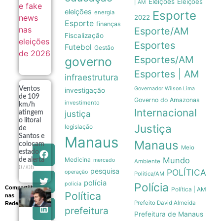
Eleições
Eleições
| AM
eleições
Esporte
energia
2022
Esporte
finanças
Esporte/AM
Fiscalização
Esportes
Futebol
Gestão
Esportes/AM
governo
Esportes | AM
infraestrutura
Governador Wilson Lima
Ventos
investigação
de 109
Governo do Amazonas
investimento
km/h
Internacional
justiça
atingem
o litoral
Justiça
legislação
de
Santos e
Manaus
Manaus
colocam
Meio
estado
Mundo
Medicina
de alerta
mercado
Ambiente
07/08
pesquisa
POLÍTICA
operação
Politica/AM
polícia
policia
Polícia
Compartilhe
Política | AM
Política
nas
Governo
Prefeito David Almeida
Redes
Milei recua
prefeitura
e retira
Prefeitura de Manaus
venda de