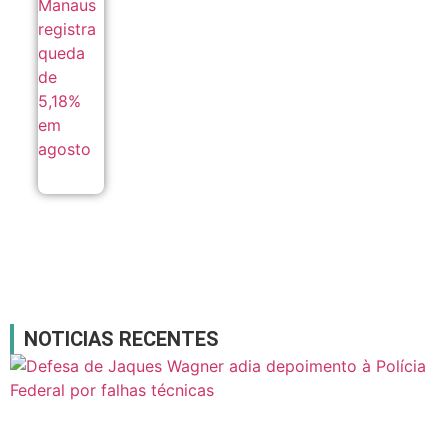
registra
queda
de
5,18%
em
agosto
07/08
NOTICIAS RECENTES