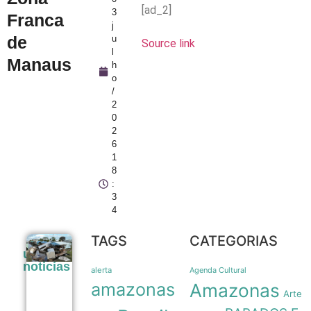
[ad_2]
3
Franca
j
de
u
Source link
l
Manaus
h
o
/
2
0
2
6
1
8
:
3
4
TAGS
CATEGORIAS
Tubarões
últimas
são usados
noticias
como
alerta
Agenda Cultural
sensores
amazonas
Amazonas
móveis
Arte
para prever