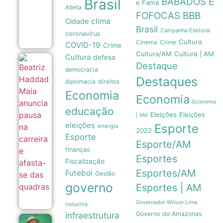
Brasil
BABADOS E
a
e Fama
Atleta
intensidade
FOFOCAS
BBB
de
clima
Cidade
furacões
Brasil
Campanha Eleitoral
08/08
coronavírus
Cultura
Crime
Cinema
COVID-19
Crime
Cultura/AM
Cultura | AM
Cultura
defesa
Beatriz
Destaque
democracia
Haddad
Destaques
Maia
direitos
diplomacia
anuncia
Economia
pausa
Economia
na
Economia
educação
carreira
Eleições
Eleições
| AM
e
eleições
Esporte
afasta-
energia
2022
se das
Esporte
quadras
Esporte/AM
08/08
finanças
Esportes
Fiscalização
Esportes/AM
Futebol
Gestão
governo
Esportes | AM
Governador Wilson Lima
indústria
infraestrutura
Governo do Amazonas