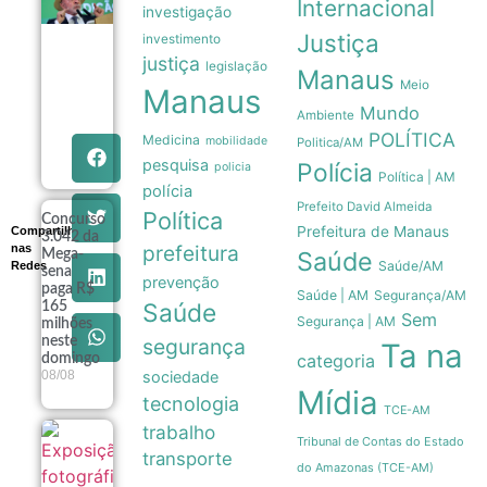
Lula
Internacional
investigação
pretende
apresentar
Justiça
investimento
dados de
justiça
legislação
preservação
Manaus
Meio
da
Manaus
Amazônia
Mundo
Ambiente
ao governo
POLÍTICA
Medicina
Trump
mobilidade
Politica/AM
08/08
pesquisa
Polícia
policia
Política | AM
polícia
Prefeito David Almeida
Política
Concurso
Prefeitura de Manaus
Compartilhe
3.042 da
prefeitura
nas
Saúde
Mega-
Saúde/AM
Redes
sena
prevenção
paga R$
Saúde | AM
Segurança/AM
Saúde
165
Sem
Segurança | AM
milhões
segurança
neste
Ta na
categoria
domingo
sociedade
08/08
Mídia
tecnologia
TCE-AM
trabalho
Exposição
Tribunal de Contas do Estado
transporte
fotográfica
do Amazonas (TCE-AM)
no Rio