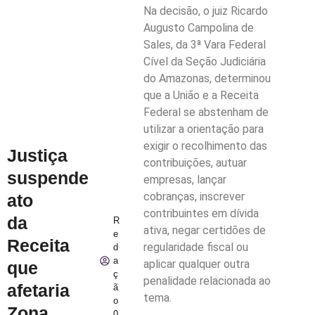
Na decisão, o juiz Ricardo
Augusto Campolina de
Sales, da 3ª Vara Federal
Cível da Seção Judiciária
do Amazonas, determinou
que a União e a Receita
Federal se abstenham de
utilizar a orientação para
exigir o recolhimento das
Justiça
contribuições, autuar
suspende
empresas, lançar
cobranças, inscrever
ato
contribuintes em dívida
da
R
ativa, negar certidões de
e
Receita
regularidade fiscal ou
d
a
aplicar qualquer outra
que
ç
penalidade relacionada ao
afetaria
ã
tema.
o
Zona
0