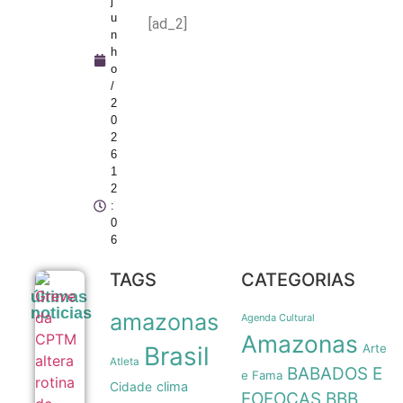
j
u
[ad_2]
n
h
o
/
2
0
2
6
1
2
:
0
6
TAGS
CATEGORIAS
Greve da
últimas
CPTM
noticias
amazonas
altera
Agenda Cultural
rotina de
Amazonas
passageiros
Brasil
Arte
e causa
Atleta
BABADOS E
caos no
e Fama
clima
Cidade
trânsito de
FOFOCAS
BBB
São Paulo