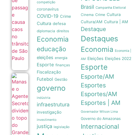
competição
05/08
Brasil
Campanha Eleitoral
coronavírus
Cultura
Crime
Cinema
COVID-19
Crime
Cultura/AM
Cultura | AM
Cultura
defesa
Destaque
diplomacia
direitos
Destaques
Economia
Economia
educação
Economia |
eleições
energia
Eleições
Eleições 2022
AM
Esporte
Esporte
finanças
Fiscalização
Esporte/AM
Futebol
Manas
Gestão
e o
Esportes
governo
Agente
Esportes/AM
Secreto
dividem
indústria
Esportes | AM
o topo
infraestrutura
do
investigação
Governador Wilson Lima
Grande
Otelo
Governo do Amazonas
investimento
2026
Internacional
justiça
em
legislação
empate