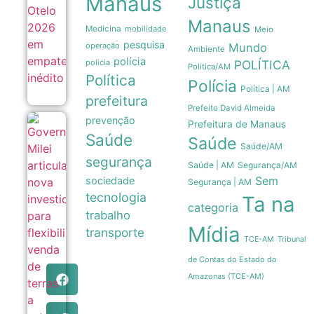
Manaus
Justiça
inédito
05/08
Manaus
Medicina
mobilidade
Meio
pesquisa
operação
Mundo
Ambiente
polícia
policia
POLÍTICA
Politica/AM
Política
Polícia
Política | AM
prefeitura
Prefeito David Almeida
prevenção
Prefeitura de Manaus
Governo
Saúde
Milei
Saúde
Saúde/AM
articula
segurança
nova
Saúde | AM
Segurança/AM
investida
Sem
sociedade
para
Segurança | AM
flexibilizar
tecnologia
Ta na
venda de
categoria
trabalho
terras a
estrangeiros
Mídia
transporte
na
Tribunal
TCE-AM
Argentina
05/08
de Contas do Estado do
Amazonas (TCE-AM)