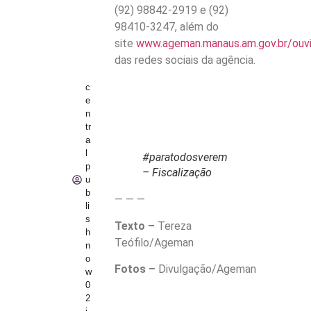
(92) 98842-2919 e (92)
98410-3247, além do
site
www.ageman.manaus.am.gov.br/ouvi
das redes sociais da agência.
c
e
n
tr
a
l
#paratodosverem
p
– Fiscalização
u
b
— — —
li
s
Texto –
Tereza
h
Teófilo/Ageman
n
o
Fotos –
Divulgação/Ageman
w
0
2