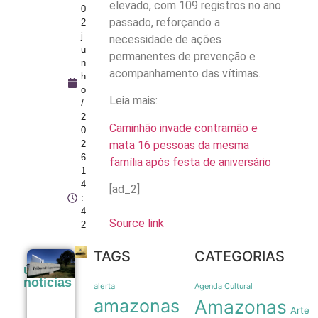
elevado, com 109 registros no ano
0
passado, reforçando a
2
j
necessidade de ações
u
permanentes de prevenção e
n
acompanhamento das vítimas.
h
o
Leia mais:
/
2
Caminhão invade contramão e
0
mata 16 pessoas da mesma
2
6
família após festa de aniversário
1
4
[ad_2]
:
4
Source link
2
TAGS
CATEGORIAS
TSE institui
últimas
grupo de
noticias
assessoramento
alerta
Agenda Cultural
para vigiar IA e
amazonas
Amazonas
fake news nas
Arte