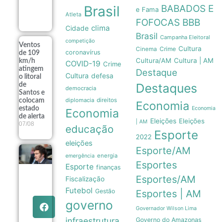
eleições de
Brasil
BABADOS E
2026
e Fama
Atleta
07/08
FOFOCAS
BBB
clima
Cidade
Brasil
Campanha Eleitoral
competição
Ventos
Cultura
Crime
Cinema
coronavírus
de 109
Cultura/AM
Cultura | AM
km/h
COVID-19
Crime
atingem
Destaque
Cultura
defesa
o litoral
Destaques
de
democracia
Santos e
diplomacia
direitos
colocam
Economia
estado
Economia
Economia
de alerta
Eleições
Eleições
| AM
07/08
educação
Esporte
2022
eleições
Esporte/AM
Governo
energia
emergência
Milei recua
Esportes
Esporte
finanças
e retira
venda de
Esportes/AM
Fiscalização
terras
Futebol
Gestão
Esportes | AM
queimadas
de projeto
governo
no Senado
Governador Wilson Lima
07/08
infraestrutura
Governo do Amazonas