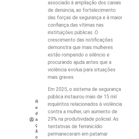
associado à ampliação dos canais
de denúncia, ao fortalecimento
das forças de segurança e à maior
confiança das vítimas nas
instituições públicas. O
crescimento das notificações
demonstra que mais mulheres
estão rompendo o silêncio e
procurando ajuda antes que a
violência evolua para situações
mais graves.
Em 2025, o sistema de segurança
pública instaurou mais de 15 mil
R
inquéritos relacionados à violência
e
contra a mulher, um aumento de
d
29% na produtividade policial. As
a
ç
tentativas de feminicídio
ã
permaneceram em patamar
o