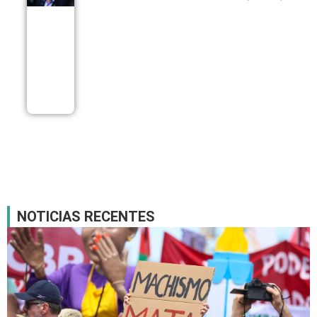
Jaques
Wagner
adia
depoimento
à Polícia
Federal por
falhas
técnicas
07/08
NOTICIAS RECENTES