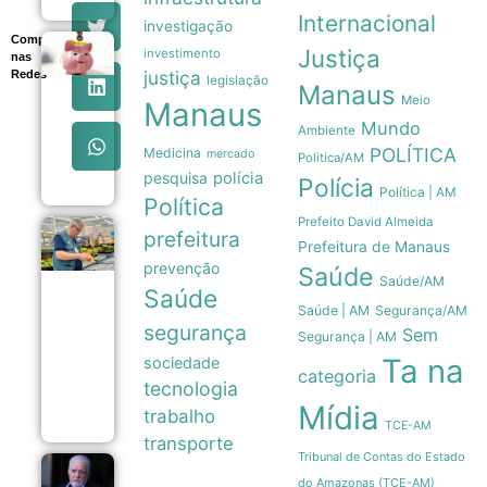
Internacional
investigação
Compartilhe
Poupança
Justiça
investimento
nas
registra
justiça
Redes
legislação
saída
Manaus
Meio
líquida de
Manaus
R$ 7,15
Mundo
Ambiente
bilhões
POLÍTICA
Medicina
mercado
em julho
Politica/AM
07/08
pesquisa
polícia
Polícia
Política | AM
Política
Prefeito David Almeida
prefeitura
Cesta
Prefeitura de Manaus
básica
prevenção
Saúde
em
Saúde/AM
Manaus
Saúde
registra
Saúde | AM
Segurança/AM
queda
segurança
Sem
Segurança | AM
de
5,18%
Ta na
sociedade
categoria
em
tecnologia
agosto
Mídia
07/08
trabalho
TCE-AM
transporte
Tribunal de Contas do Estado
Defesa de
do Amazonas (TCE-AM)