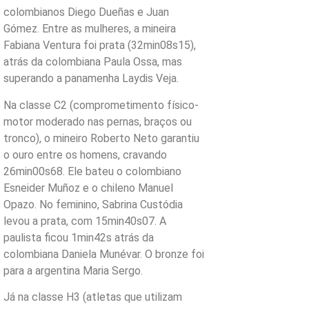
colombianos Diego Dueñas e Juan
Gómez. Entre as mulheres, a mineira
Fabiana Ventura foi prata (32min08s15),
atrás da colombiana Paula Ossa, mas
superando a panamenha Laydis Veja.
Na classe C2 (comprometimento físico-
motor moderado nas pernas, braços ou
tronco), o mineiro Roberto Neto garantiu
o ouro entre os homens, cravando
26min00s68. Ele bateu o colombiano
Esneider Muñoz e o chileno Manuel
Opazo. No feminino, Sabrina Custódia
levou a prata, com 15min40s07. A
paulista ficou 1min42s atrás da
colombiana Daniela Munévar. O bronze foi
para a argentina Maria Sergo.
Já na classe H3 (atletas que utilizam