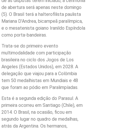
de as disputas terem iniciado, a cerimônia
de abertura será apenas neste domingo
(5). O Brasil terá a halterofilista paulista
Mariana D’Andrea, bicampeã paralímpica,
e o mesatenista goiano Iranildo Espíndola
como porta-bandeiras.
Trata-se do primeiro evento
multimodalidade com participação
brasileira no ciclo dos Jogos de Los
Angeles (Estados Unidos), em 2028. A
delegação que viajou para a Colômbia
tem 50 medalhistas em Mundiais e 48
que foram ao pódio em Paralimpíadas.
Esta é a segunda edição do Parasul. A
primeira ocorreu em Santiago (Chile), em
2014. O Brasil, na ocasião, ficou em
segundo lugar no quadro de medalhas,
atrás da Argentina. Os hermanos,