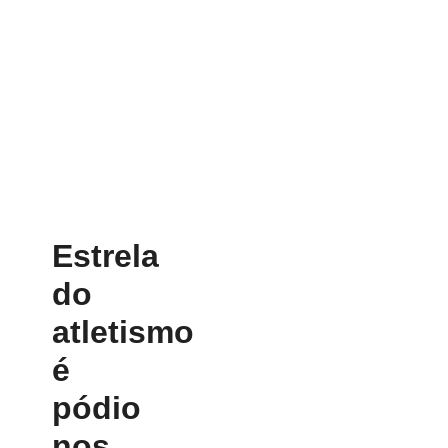
Estrela
do
atletismo
é
pódio
nos