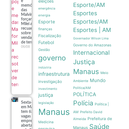
eleições
e
Esporte/AM
memória
emergência
das
Esportes
Malvinas
energia
forçam
Esportes/AM
Esporte
Milei a
Esportes | AM
recuar
finanças
sobre
Fiscalização
venda
Governador Wilson Lima
Futebol
de terras
Governo do Amazonas
06/08
Gestão
Internacional
governo
Justiça
indústria
Manaus
infraestrutura
Meio
Mundo
Ambiente
investigação
Politica/AM
investimento
POLÍTICA
justiça
Polícia
Sexta-feira
legislação
Política |
em Manaus
Manaus
AM
tem 639
Prefeito David
vagas de
Prefeitura de
Almeida
emprego
Medicina
Saúde
abertas
Manaus
pesquisa