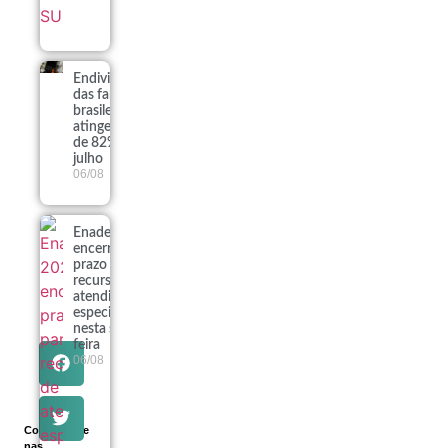
Endividamento
das famílias
brasileiras
atinge recorde
de 82% em
julho
06/08
Enade 2026
encerra
prazo para
recursos de
atendimento
especializado
nesta sexta-
feira
06/08
Compartilhe
nas