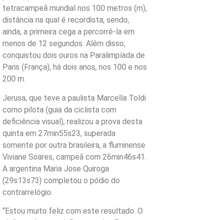
tetracampeã mundial nos 100 metros (m),
distância na qual é recordista, sendo,
ainda, a primeira cega a percorrê-la em
menos de 12 segundos. Além disso,
conquistou dois ouros na Paralimpíada de
Paris (França), há dois anos, nos 100 e nos
200 m.
Jerusa, que teve a paulista Marcella Toldi
como pilota (guia da ciclista com
deficiência visual), realizou a prova desta
quinta em 27min55s23, superada
somente por outra brasileira, a fluminense
Viviane Soares, campeã com 26min46s41.
A argentina Maria Jose Quiroga
(29s13s73) completou o pódio do
contrarrelógio.
“Estou muito feliz com este resultado. O