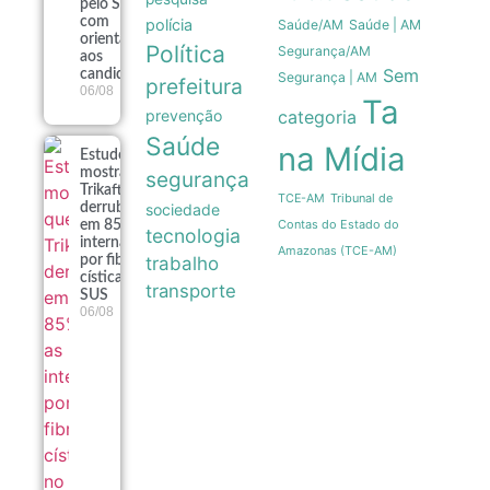
pelo Sine
com
polícia
Saúde/AM
Saúde | AM
orientações
Política
Segurança/AM
aos
Sem
candidatos
Segurança | AM
prefeitura
06/08
Ta
prevenção
categoria
Saúde
na Mídia
Estudo
mostra que
segurança
Trikafta
Tribunal de
TCE-AM
sociedade
derrubou
Contas do Estado do
em 85% as
tecnologia
internações
Amazonas (TCE-AM)
trabalho
por fibrose
cística no
transporte
SUS
06/08