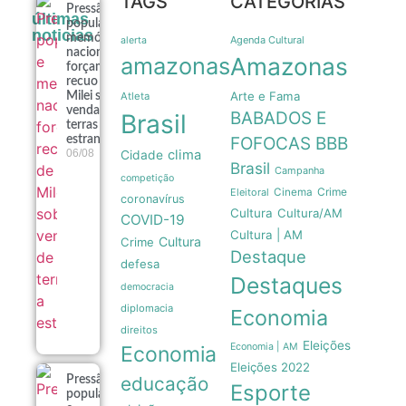
TAGS
CATEGORIAS
Pressão
últimas
popular e
noticias
memória
Agenda Cultural
alerta
nacional
amazonas
Amazonas
forçam
recuo de
Arte e Fama
Milei sobre
Atleta
venda de
BABADOS E
Brasil
terras a
estrangeiros
FOFOCAS
BBB
06/08
clima
Cidade
Brasil
Campanha
competição
Crime
Eleitoral
Cinema
coronavírus
Cultura
Cultura/AM
COVID-19
Cultura | AM
Cultura
Crime
Destaque
defesa
Destaques
democracia
diplomacia
Economia
direitos
Eleições
Economia | AM
Economia
Eleições 2022
educação
Pressão
Esporte
popular