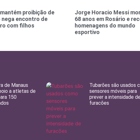
mantém proibição de
Jorge Horacio Messi mor
e nega encontro de
68 anos em Rosário e re
ro com filhos
homenagens do mundo
esportivo
ra de Manaus
Tubarões são usados 
poio a atletas de
sensores móveis para
 para 150
prever a intensidade d
ados
furacões