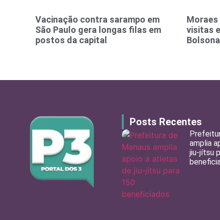
Vacinação contra sarampo em
Moraes 
São Paulo gera longas filas em
visitas 
postos da capital
Bolsona
Posts Recentes
Prefeitu
amplia a
jiu-jítsu
benefici