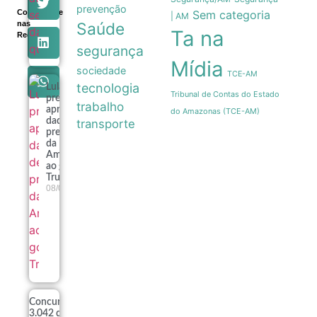
prevenção
Compartilhe
Sem categoria
| AM
nas
Saúde
Ta na
Redes
segurança
Mídia
sociedade
TCE-AM
tecnologia
Lula
Tribunal de Contas do Estado
pretende
trabalho
apresentar
do Amazonas (TCE-AM)
dados de
transporte
preservação
da
Amazônia
ao governo
Trump
08/08
Concurso
3.042 da