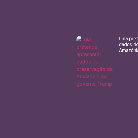
Lula pre
dados de
Amazôni