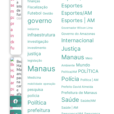
finanças
a
Esportes
intensidade
Fiscalização
de
Esportes/AM
Futebol
Gestão
furacões
governo
08/08
Esportes | AM
Governador Wilson Lima
indústria
Governo do Amazonas
infraestrutura
Internacional
investigação
Justiça
investimento
justiça
Manaus
Meio
legislação
Beatriz
Mundo
Ambiente
Haddad
Manaus
Maia
POLÍTICA
Politica/AM
anuncia
Polícia
Medicina
pausa
Política | AM
na
mobilidade
operação
carreira
Prefeito David Almeida
pesquisa
e
Prefeitura de Manaus
afasta-
polícia
Saúde
se das
Saúde/AM
Política
quadras
08/08
Saúde | AM
prefeitura
Segurança/AM
Segurança