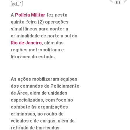
Estrela do atletismo é pódio nos Jogos Parasul-Americanos no ciclismo
Brasil rebate EUA e diz que tarifaço prejudicaria empresas americanas
[ad_1]
A
Polícia Militar
fez nesta
quinta-feira (2) operações
simultâneas para conter a
criminalidade de norte a sul do
Rio de Janeiro
, além das
regiões metropolitana e
litorânea do estado.
As ações mobilizaram equipes
dos comandos de Policiamento
de Área, além de unidades
especializadas, com foco no
combate às organizações
criminosas, ao roubo de
veículos e de cargas, além da
retirada de barricadas.