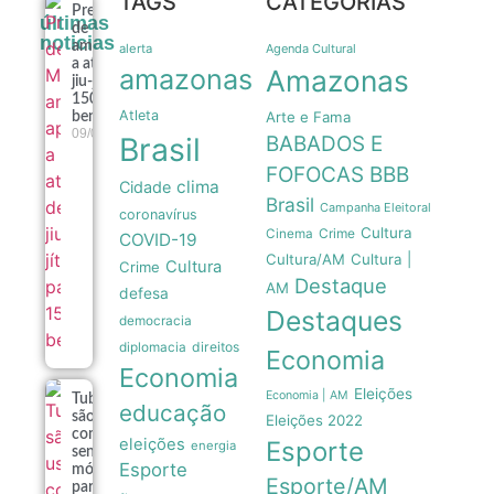
TAGS
CATEGORIAS
Prefeitura
últimas
de Manaus
noticias
amplia apoio
alerta
Agenda Cultural
a atletas de
amazonas
Amazonas
jiu-jítsu para
150
Atleta
Arte e Fama
beneficiados
09/08
Brasil
BABADOS E
FOFOCAS
BBB
clima
Cidade
Brasil
Campanha Eleitoral
coronavírus
Cultura
Crime
Cinema
COVID-19
Cultura/AM
Cultura |
Cultura
Crime
Destaque
AM
defesa
Destaques
democracia
direitos
diplomacia
Economia
Economia
Eleições
Economia | AM
Tubarões
educação
são usados
Eleições 2022
como
eleições
Esporte
energia
sensores
Esporte
móveis
Esporte/AM
para prever