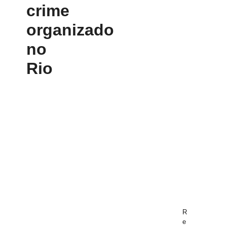
crime
organizado
no
Rio
R
e