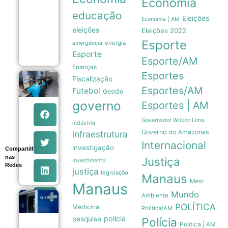
Economia
forçam
Milei a
educação
recuar
Eleições
Economia | AM
sobre
eleições
Eleições 2022
venda
Esporte
de terras
energia
emergência
06/08
Esporte
Esporte/AM
finanças
Esportes
Fiscalização
Sexta-feira
em Manaus
Esportes/AM
Futebol
Gestão
tem 639
governo
Esportes | AM
vagas de
emprego
abertas
Governador Wilson Lima
indústria
pelo Sine
Governo do Amazonas
infraestrutura
com
Internacional
orientações
investigação
Compartilhe
aos
nas
Justiça
investimento
candidatos
Redes
06/08
justiça
legislação
Manaus
Meio
Manaus
Mundo
Ambiente
Estudo
POLÍTICA
Medicina
mostra que
Politica/AM
Trikafta
polícia
pesquisa
Polícia
derrubou
Política | AM