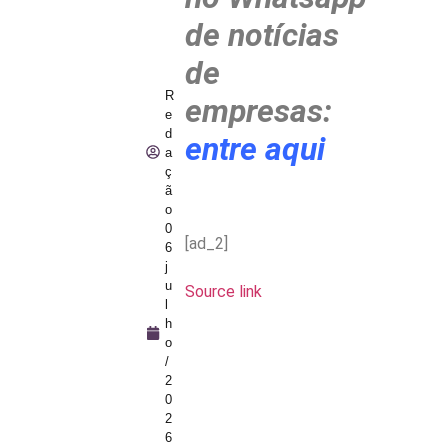
de notícias
de
R
empresas:
e
d
entre aqui
a
ç
ã
o
0
[ad_2]
6
j
u
Source link
l
h
o
/
2
0
2
6