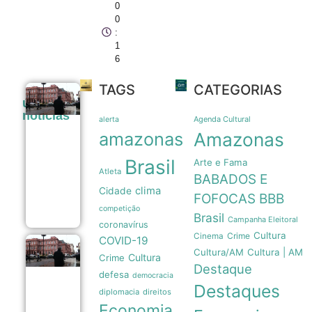
0
0
:
1
6
TAGS
CATEGORIAS
Pressão
últimas
popular e
noticias
memória
Agenda Cultural
alerta
nacional
amazonas
Amazonas
forçam
recuo de
Brasil
Arte e Fama
Milei sobre
Atleta
venda de
BABADOS E
terras a
clima
Cidade
estrangeiros
FOFOCAS
BBB
06/08
competição
Brasil
Campanha Eleitoral
coronavírus
Cultura
Crime
Cinema
COVID-19
Pressão
Cultura/AM
Cultura | AM
Cultura
Crime
popular
Destaque
e
defesa
democracia
memória
Destaques
das
diplomacia
direitos
Malvinas
Economia