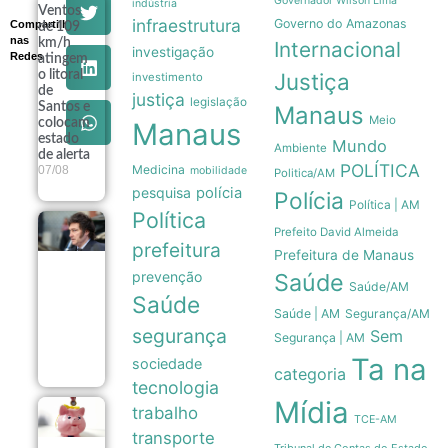
Governador Wilson Lima
indústria
Ventos
infraestrutura
Governo do Amazonas
Compartilhe
de 109
nas
km/h
Internacional
investigação
Redes
atingem
o litoral
Justiça
investimento
de
justiça
legislação
Santos e
Manaus
Meio
colocam
Manaus
estado
Mundo
Ambiente
de alerta
POLÍTICA
Medicina
07/08
mobilidade
Politica/AM
pesquisa
polícia
Polícia
Política | AM
Política
Governo
Prefeito David Almeida
Milei recua
prefeitura
Prefeitura de Manaus
e retira
prevenção
Saúde
venda de
Saúde/AM
terras
Saúde
queimadas
Saúde | AM
Segurança/AM
de projeto
segurança
Sem
Segurança | AM
no Senado
07/08
Ta na
sociedade
categoria
tecnologia
Mídia
trabalho
Poupança
TCE-AM
registra
transporte
saída