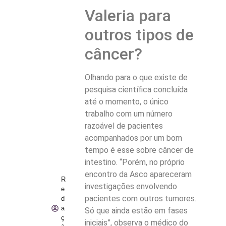
Valeria para
outros tipos de
câncer?
Olhando para o que existe de
pesquisa científica concluída
até o momento, o único
trabalho com um número
razoável de pacientes
acompanhados por um bom
tempo é esse sobre câncer de
intestino. “Porém, no próprio
encontro da Asco apareceram
R
investigações envolvendo
e
pacientes com outros tumores.
d
a
Só que ainda estão em fases
ç
iniciais”, observa o médico do