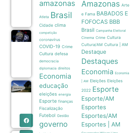
amazonas
Amazonas
para
Arte
oficializar
Brasil
BABADOS E
candidaturas
e Fama
Atleta
08/08
FOFOCAS
BBB
clima
Cidade
Brasil
Campanha Eleitoral
competição
Legado
Cultura
Crime
Cinema
coronavírus
paralímpico:
Cultura/AM
Cultura | AM
a trajetória
COVID-19
Crime
da primeira
Destaque
Cultura
defesa
medalha do
Destaques
Brasil em
democracia
1976
07/08
diplomacia
direitos
Economia
Economia
Economia
Eleições
Eleições
| AM
educação
TSE institui
Esporte
2022
grupo de
eleições
energia
assessoramento
Esporte/AM
para vigiar IA e
Esporte
finanças
fake news nas
Esportes
Fiscalização
eleições de
2026
Esportes/AM
Futebol
Gestão
07/08
governo
Esportes | AM