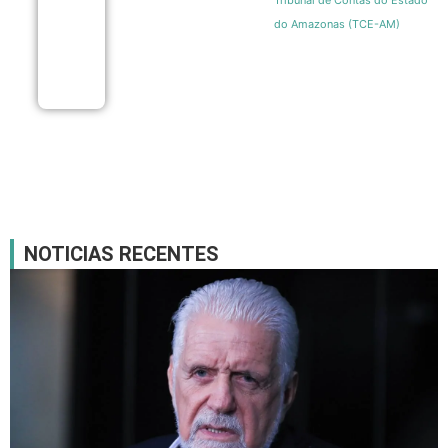
Tribunal de Contas do Estado
líquida de
do Amazonas (TCE-AM)
R$ 7,15
bilhões
em julho
07/08
NOTICIAS RECENTES