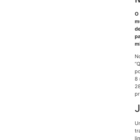
O 
mu
de
pa
mi
No
“Q
po
8 
28
pr
Um
tr
li