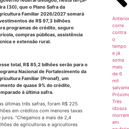
governo federal divulgou, nesta terça-
ira (30), que o Plano Safra da
ricultura Familiar 2026/2027 somará
Anterio
vestimentos de R$ 97,3 bilhões
corre
ra programas de crédito, seguro
contra
rícola, compras públicas, assistência
o
cnica e extensão rural.
tempo
e já
soma
sse total, R$ 85,2 bilhões serão para o
mais
ograma Nacional de Fortalecimento da
de 6
ricultura Familiar (Pronaf), um
mil
mento de quase 9% do crédito,
salvam
mparado à última safra.
Próxim
Três
s últimas três safras, foram R$ 225
idosos
lhões em créditos com menores taxas
morre
 juros. “Chegamos a mais de 2,4
em
lhões de agricultoras e agricultores
naufrág