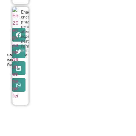
Enade 2026
encerra
prazo para
recursos de
atendimento
especializado
nesta sexta-
feira
06/08
Compartilhe
nas
Redes