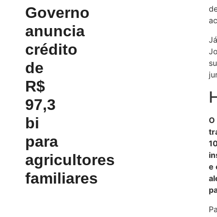
Governo
de
ac
anuncia
Já
crédito
Jo
su
de
ju
R$
97,3
bi
O 
tr
para
10
in
agricultores
e 
familiares
a
pa
Pa