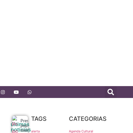
TAGS
CATEGORIAS
Pressão
últimas
popular e
noticias
memória
Agenda Cultural
alerta