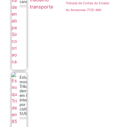
candidatos
Tribunal de Contas do Estado
transporte
06/08
do Amazonas (TCE-AM)
Estudo
mostra que
Trikafta
derrubou
em 85% as
internações
por fibrose
cística no
SUS
06/08