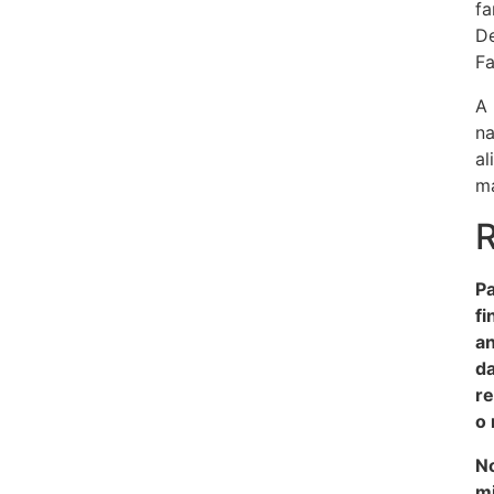
fa
De
Fa
A 
na
al
ma
R
Pa
fi
an
da
re
o 
No
mi