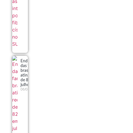
Endividamento
das famílias
brasileiras
atinge recorde
de 82% em
julho
06/08