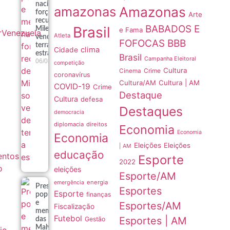
nacional
amazonas
Amazonas
forçam
Arte
recuo de
BABADOS E
Brasil
Milei sobre
e Fama
r
Venezuela
Atleta
venda de
FOFOCAS
BBB
terras a
clima
Cidade
estrangeiros
Brasil
Campanha Eleitoral
06/08
competição
Cultura
Crime
Cinema
coronavírus
Cultura/AM
Cultura | AM
COVID-19
Crime
Destaque
Cultura
defesa
Destaques
democracia
diplomacia
direitos
Economia
Economia
Economia
Eleições
Eleições
| AM
educação
entos
Esporte
2022
o
eleições
Esporte/AM
energia
emergência
Pressão
Esportes
Esporte
finanças
popular
e
Esportes/AM
m
Fiscalização
memória
Futebol
Esportes | AM
Gestão
das
Malvinas
io