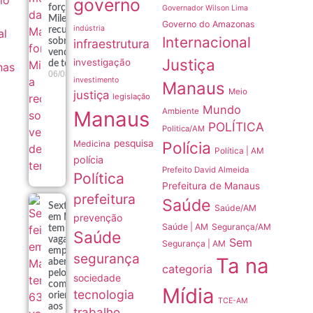
governo
forçam
Governador Wilson Lima
e
Milei a
Governo do Amazonas
indústria
recuar
al
Internacional
infraestrutura
sobre
venda
Justiça
investigação
de terras
nas
06/08
investimento
Manaus
Meio
justiça
legislação
Mundo
Ambiente
Manaus
POLÍTICA
Politica/AM
pesquisa
Medicina
Polícia
Política | AM
polícia
Prefeito David Almeida
Política
Prefeitura de Manaus
prefeitura
Saúde
Sexta-feira
Saúde/AM
prevenção
em Manaus
Saúde | AM
Segurança/AM
tem 639
Saúde
vagas de
Sem
Segurança | AM
emprego
segurança
Ta na
abertas
categoria
pelo Sine
sociedade
com
Mídia
tecnologia
orientações
TCE-AM
aos
trabalho