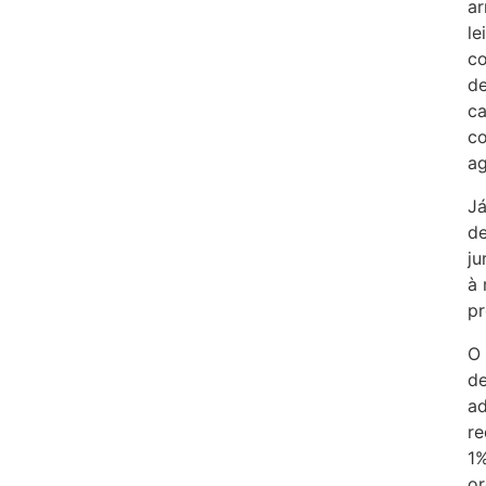
ar
le
co
de
ca
co
ag
Já
de
ju
à
pr
O 
de
ad
re
1%
or