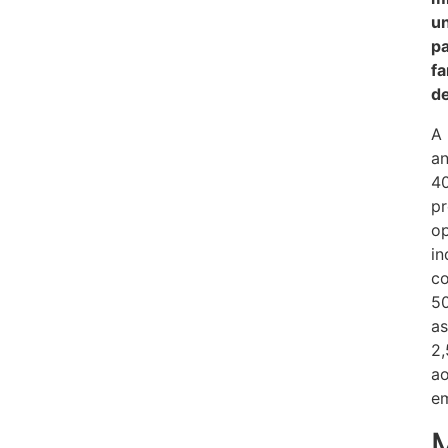
un
pa
fa
de
A 
an
4
pr
op
in
co
50
as
2,
ao
em