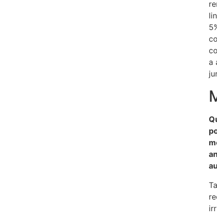
re
li
5%
co
co
a 
ju
Qu
p
me
an
au
T
re
ir