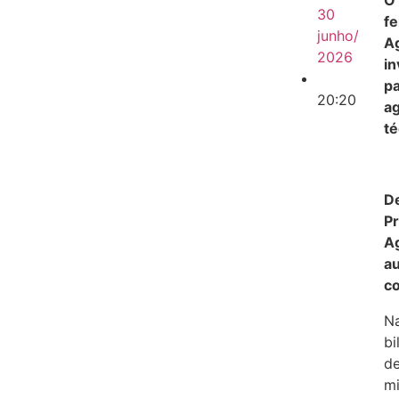
O 
30
fe
junho/
Ag
2026
in
pa
20:20
ag
té
De
Pr
Ag
au
co
Na
bi
de
mi