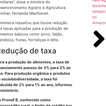
miliares”, disse a ministra do
durant
senvolvimento Agrário e Agricultura
tempor
miliar, Fernanda Machiaveli.
no
Amazo
ministra ressaltou que houve redução
s taxas aplicadas para a produção de
imentos básicos como arroz, feijão,
ndioca, frutas, hortaliças e leite.
edução de taxa
ra a produção de alimentos, a taxa de
nanciamento passou de 3% para 2% ao
o. Para produção orgânica e produtos
 sociobiodiversidade, a taxa foi
duzida de 2% para 1% ao ano, informou
ministério.
 Pronaf B, conhecido como
crocrédito rural, o limite de crédito por