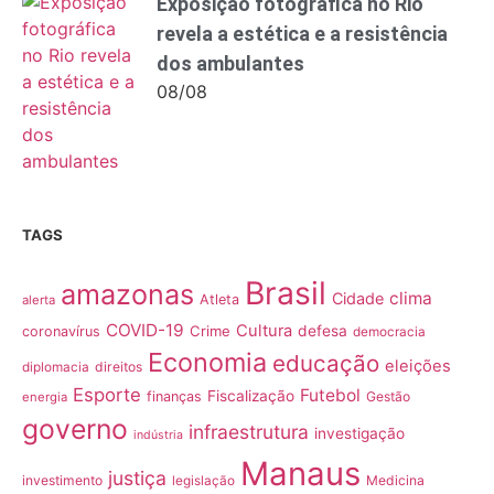
Exposição fotográfica no Rio
revela a estética e a resistência
dos ambulantes
08/08
TAGS
Brasil
amazonas
clima
Cidade
Atleta
alerta
COVID-19
Cultura
Crime
defesa
coronavírus
democracia
Economia
educação
eleições
direitos
diplomacia
Esporte
Futebol
Fiscalização
finanças
Gestão
energia
governo
infraestrutura
investigação
indústria
Manaus
justiça
investimento
Medicina
legislação