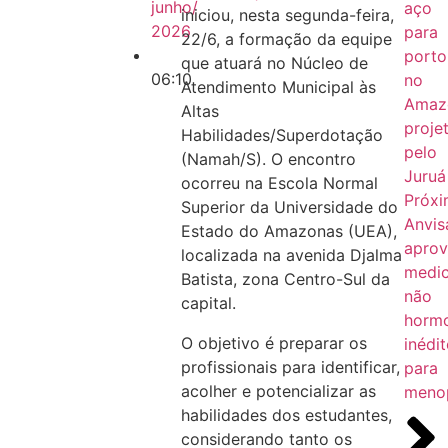
junho/
aço
iniciou, nesta segunda-feira,
2026
para
22/6, a formação da equipe
porto
que atuará no Núcleo de
06:10
no
Atendimento Municipal às
Amaz
Altas
proje
Habilidades/Superdotação
pelo
(Namah/S). O encontro
Juruá
ocorreu na Escola Normal
Próx
Superior da Universidade do
Anvis
Estado do Amazonas (UEA),
apro
localizada na avenida Djalma
medi
Batista, zona Centro-Sul da
não
capital.
horm
O objetivo é preparar os
inédi
profissionais para identificar,
para
acolher e potencializar as
meno
habilidades dos estudantes,
considerando tanto os