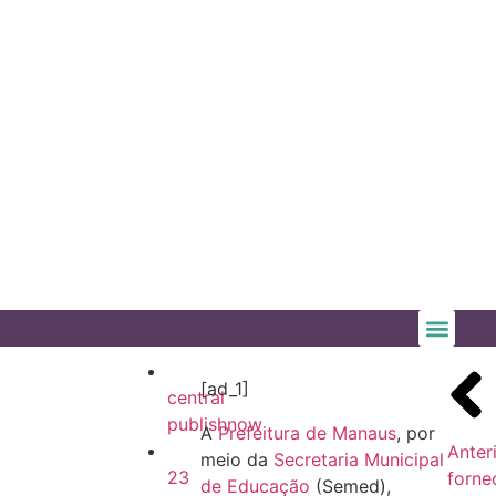
[ad_1]
central
publishnow
A
Prefeitura de Manaus
, por
Anter
meio da
Secretaria Municipal
23
forne
de Educação
(Semed),