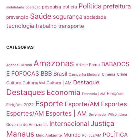
Política
prefeitura
pesquisa
polícia
mobilidade
operação
Saúde
segurança
prevenção
sociedade
tecnologia
trabalho
transporte
CATEGORIAS
Amazonas
BABADOS
Arte e Fama
Agenda Cultural
E FOFOCAS
BBB
Brasil
Crime
Campanha Eleitoral
Cinema
Destaque
Cultura
Cultura/AM
Cultura | AM
Destaques
Economia
Eleições
Economia | AM
Esporte
Esporte/AM
Esportes
Eleições 2022
Esportes/AM
Esportes | AM
Governador Wilson Lima
Justiça
Internacional
Governo do Amazonas
Manaus
POLÍTICA
Mundo
Meio Ambiente
Politica/AM