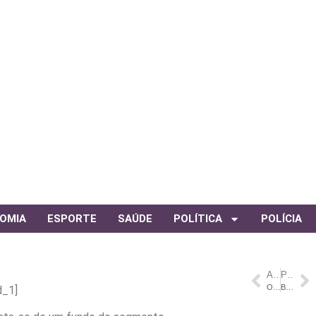
OMIA
ESPORTE
SAÚDE
POLÍTICA
POLÍCIA
ANTERIOR
PRÓXIMO
Omar propõe ‘Ronda Amazonas’ e reforço das guardas municipais no interior
Bruno Guimarães se pronuncia pela primeira vez após pênalti perdido na Copa
d_1]