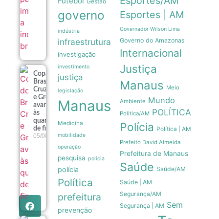
Esportes/AM
Futebol
Gestão
governo
Esportes | AM
Governador Wilson Lima
indústria
infraestrutura
Governo do Amazonas
Internacional
investigação
Justiça
investimento
Copa do
justiça
Manaus
Brasil:
Meio
Cruzeiro
legislação
e Grêmio
Mundo
Manaus
Ambiente
avançam
POLÍTICA
às
Politica/AM
quartas
Medicina
Polícia
Política | AM
de final
mobilidade
05/08
Prefeito David Almeida
operação
Prefeitura de Manaus
pesquisa
policia
Saúde
polícia
Saúde/AM
Política
Saúde | AM
Segurança/AM
prefeitura
Sem
Segurança | AM
prevenção