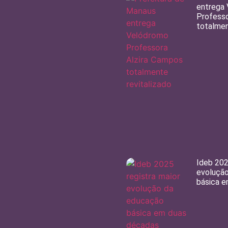
entrega
Professo
totalmen
Ideb 202
evoluçã
básica 