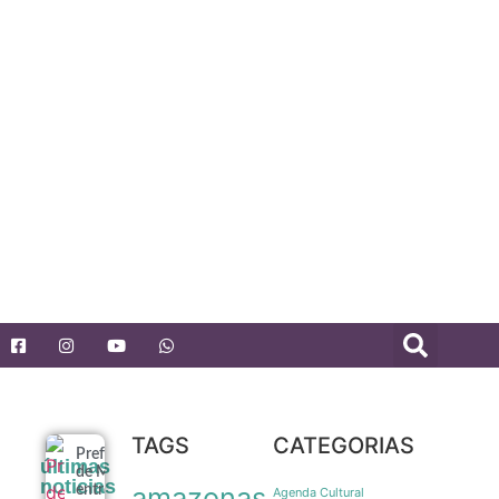
TAGS
CATEGORIAS
Prefeitura
últimas
de Manaus
noticias
amazonas
entrega
Agenda Cultural