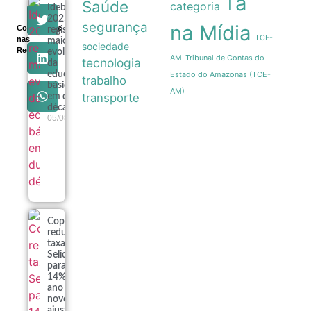
Ta
Saúde
categoria
Ideb
2025
segurança
na Mídia
Compartilhe
registra
TCE-
nas
maior
sociedade
Redes
evolução
Tribunal de Contas do
AM
tecnologia
da
Estado do Amazonas (TCE-
educação
trabalho
básica
AM)
transporte
em duas
décadas
05/08
Copom
reduz
taxa
Selic
para
14% ao
ano em
novo
ajuste