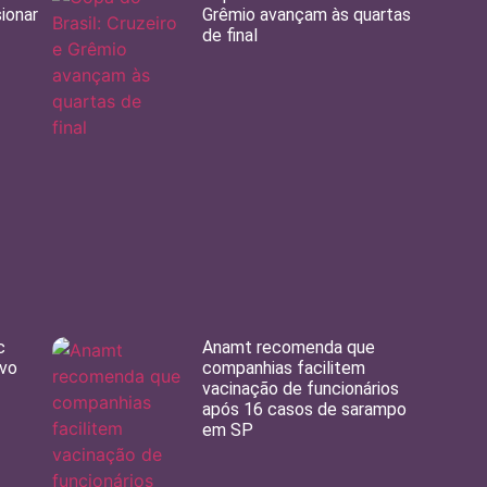
sionar
Grêmio avançam às quartas
de final
c
Anamt recomenda que
ovo
companhias facilitem
vacinação de funcionários
após 16 casos de sarampo
em SP