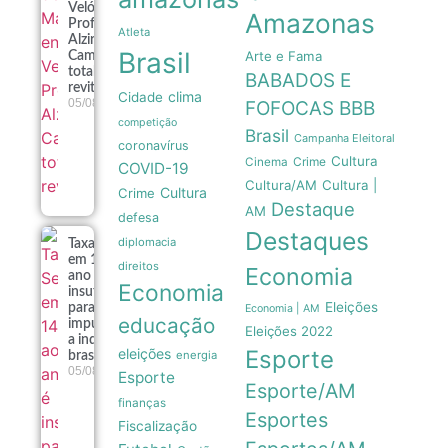
Velódromo
Amazonas
Professora
Atleta
Alzira
Brasil
Arte e Fama
Campos
totalmente
BABADOS E
revitalizado
clima
Cidade
05/08
FOFOCAS
BBB
competição
Brasil
Campanha Eleitoral
coronavírus
Cultura
Crime
Cinema
COVID-19
Cultura/AM
Cultura |
Cultura
Crime
Destaque
AM
defesa
Destaques
diplomacia
Taxa Selic
em 14% ao
direitos
Economia
ano é
Economia
insuficiente
Eleições
para
Economia | AM
educação
impulsionar
Eleições 2022
a indústria
eleições
Esporte
energia
brasileira
05/08
Esporte
Esporte/AM
finanças
Esportes
Fiscalização