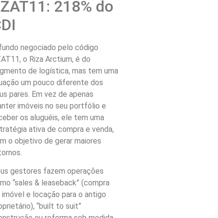
ZAT11: 218% do
DI
fundo negociado pelo código
AT11, o Riza Arctium, é do
gmento de logística, mas tem uma
uação um pouco diferente dos
us pares. Em vez de apenas
nter imóveis no seu portfólio e
ceber os aluguéis, ele tem uma
tratégia ativa de compra e venda,
m o objetivo de gerar maiores
tornos.
us gestores fazem operações
mo “sales & leaseback” (compra
 imóvel e locação para o antigo
oprietário), “built to suit”
onstrução ou reforma sob medida