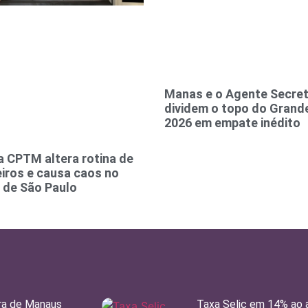
Manas e o Agente Secre
dividem o topo do Grand
2026 em empate inédito
a CPTM altera rotina de
iros e causa caos no
o de São Paulo
ra de Manaus
Taxa Selic em 14% ao 