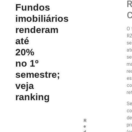
R
Fundos
C
imobiliários
renderam
O 
RZ
até
se
20%
at
se
no 1º
ma
re
semestre;
es
veja
co
re
ranking
Se
co
de
R
pr
e
(c
d