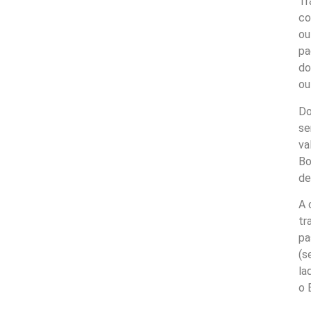
Tr
co
ou
pa
do
ou
Do
se
va
Bo
de
A 
tr
pa
(s
la
o 