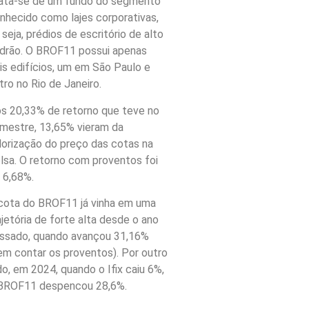
ata-se de um fundo do segmento
nhecido como lajes corporativas,
 seja, prédios de escritório de alto
drão. O BROF11 possui apenas
is edifícios, um em São Paulo e
tro no Rio de Janeiro.
s 20,33% de retorno que teve no
mestre, 13,65% vieram da
lorização do preço das cotas na
lsa. O retorno com proventos foi
 6,68%.
cota do BROF11 já vinha em uma
ajetória de forte alta desde o ano
ssado, quando avançou 31,16%
em contar os proventos). Por outro
do, em 2024, quando o Ifix caiu 6%,
BROF11 despencou 28,6%.