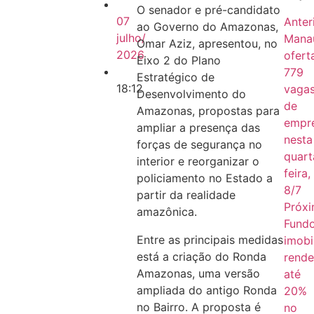
O senador e pré-candidato
07
Anter
ao Governo do Amazonas,
julho/
Mana
Omar Aziz, apresentou, no
2026
ofert
Eixo 2 do Plano
779
Estratégico de
18:12
vaga
Desenvolvimento do
de
Amazonas, propostas para
empr
ampliar a presença das
nesta
forças de segurança no
quart
interior e reorganizar o
feira,
policiamento no Estado a
8/7
partir da realidade
Próx
amazônica.
Fund
Entre as principais medidas
imobi
está a criação do Ronda
rend
Amazonas, uma versão
até
ampliada do antigo Ronda
20%
no Bairro. A proposta é
no