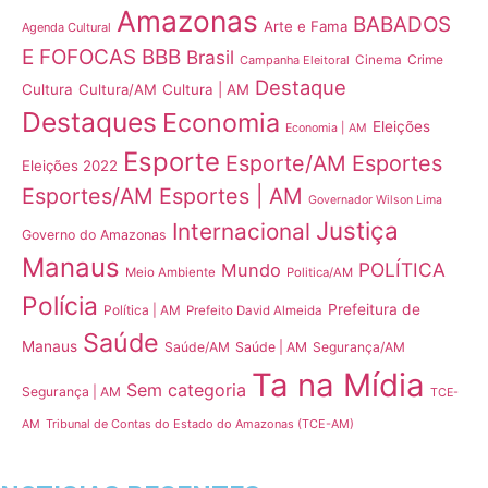
Amazonas
BABADOS
Arte e Fama
Agenda Cultural
E FOFOCAS
BBB
Brasil
Crime
Campanha Eleitoral
Cinema
Destaque
Cultura
Cultura/AM
Cultura | AM
Destaques
Economia
Eleições
Economia | AM
Esporte
Esporte/AM
Esportes
Eleições 2022
Esportes/AM
Esportes | AM
Governador Wilson Lima
Justiça
Internacional
Governo do Amazonas
Manaus
POLÍTICA
Mundo
Meio Ambiente
Politica/AM
Polícia
Prefeitura de
Política | AM
Prefeito David Almeida
Saúde
Manaus
Saúde/AM
Saúde | AM
Segurança/AM
Ta na Mídia
Sem categoria
Segurança | AM
TCE-
Tribunal de Contas do Estado do Amazonas (TCE-AM)
AM