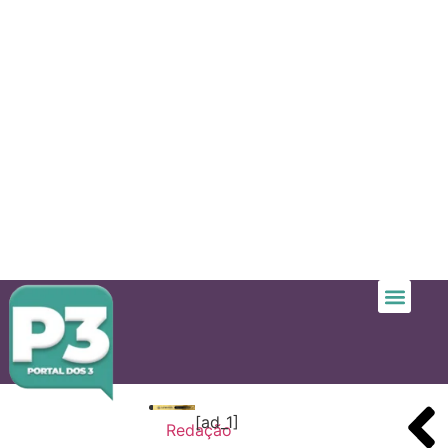
[ad_1]
Redação