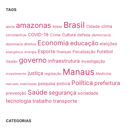
TAGS
Brasil
amazonas
clima
Cidade
alerta
Atleta
COVID-19
Cultura
Crime
defesa
coronavírus
democracia
Economia
educação
eleições
diplomacia
direitos
Esporte
Futebol
Fiscalização
finanças
energia
emergência
governo
infraestrutura
investigação
Gestão
Manaus
justiça
Medicina
investimento
legislação
Política
prefeitura
pesquisa
polícia
mercado
mobilidade
Saúde
segurança
prevenção
sociedade
tecnologia
trabalho
transporte
CATEGORIAS